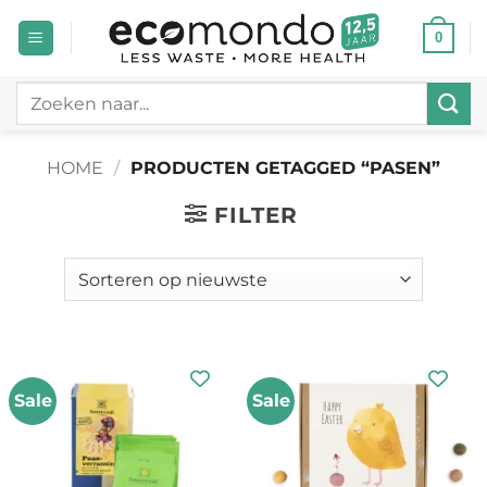
Ga
0
naar
inhoud
Zoeken
naar:
HOME
/
PRODUCTEN GETAGGED “PASEN”
FILTER
Sale
Sale