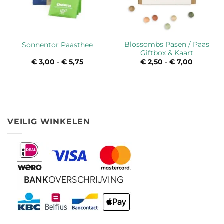
Blossombs Pasen / Paas
Sonnentor Paasthee
Giftbox & Kaart
€
3,00
-
€
5,75
Prijsklasse:
€
2,50
-
€
7,00
Prijsklas
€ 3,00
€ 2,50
tot
tot
€ 5,75
€ 7,00
VEILIG WINKELEN