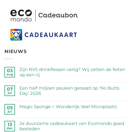
NIEUWS
Zijn RVS drinkflessen veilig? Wij zetten de feiten
03
op een rij
aug
Geen
reacties
Een half miljoen peuken geraapt op ‘No Butts
07
op
Day’ 2026
jul
Zijn
Geen
RVS
reacties
Magic Sponge = Wonderlijk Veel Microplastic
05
drinkflessen
op
jul
veilig?
Geen
Een
Wij
reacties
half
Je duurzame cadeaukaart van Ecomondo goed
zetten
op
13
miljoen
besteden
dec
de
Magic