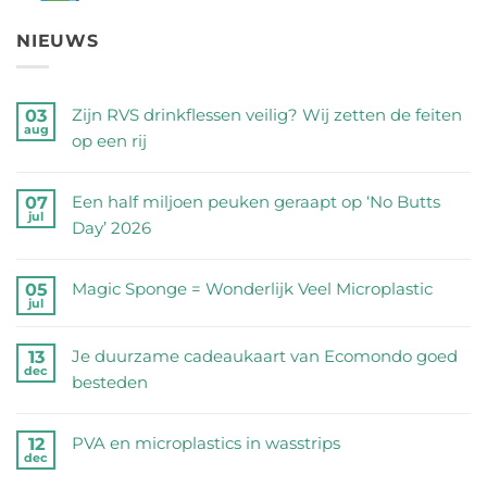
NIEUWS
Zijn RVS drinkflessen veilig? Wij zetten de feiten
03
aug
op een rij
Geen
reacties
Een half miljoen peuken geraapt op ‘No Butts
07
jul
op
Day’ 2026
Zijn
Geen
RVS
reacties
Magic Sponge = Wonderlijk Veel Microplastic
05
drinkflessen
jul
op
Geen
veilig?
Een
reacties
Wij
Je duurzame cadeaukaart van Ecomondo goed
13
half
dec
op
zetten
besteden
miljoen
Magic
de
Geen
peuken
Sponge
feiten
reacties
geraapt
PVA en microplastics in wasstrips
12
=
dec
op
op
op
Geen
Wonderlijk
een