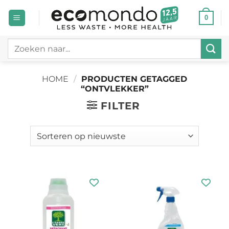
Ga
0
naar
inhoud
Zoeken
naar:
HOME
/
PRODUCTEN GETAGGED
“ONTVLEKKER”
FILTER