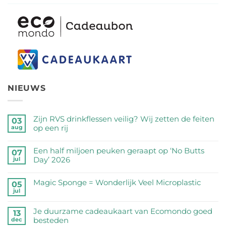
NIEUWS
Zijn RVS drinkflessen veilig? Wij zetten de feiten
03
op een rij
aug
Geen
reacties
Een half miljoen peuken geraapt op ‘No Butts
07
op
Day’ 2026
jul
Zijn
Geen
RVS
reacties
Magic Sponge = Wonderlijk Veel Microplastic
05
drinkflessen
op
jul
veilig?
Geen
Een
Wij
reacties
half
Je duurzame cadeaukaart van Ecomondo goed
zetten
op
13
miljoen
besteden
dec
de
Magic