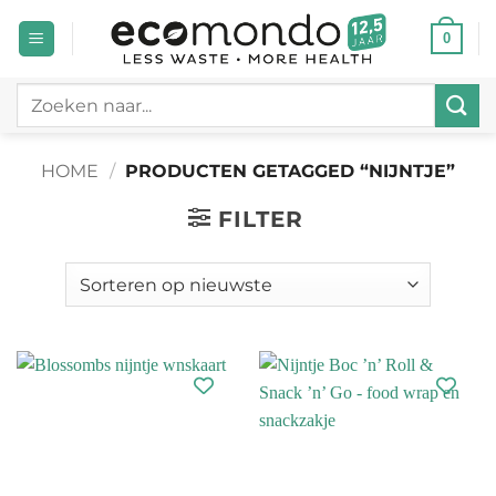
Ga
0
naar
inhoud
Zoeken
naar:
HOME
/
PRODUCTEN GETAGGED “NIJNTJE”
FILTER