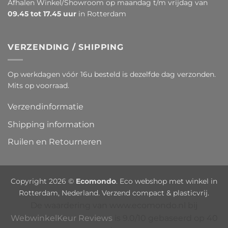
Afhalen Winkel/Showroom op maandag t/m vrijdag van
09.45 tot 17.45 uur
in Rotterdam
VERZENDING / SHIPPING
Op werkdagen vóór 16u besteld is dezelfde dag verzonden.
Mits op voorraad.
Verzendinformatie
Shipping information
Ruilen en Retourneren
Copyright 2026 ©
Ecomondo
. Eco webshop met winkel in
Rotterdam, Nederland. Verzend compact & plasticvrij.
De waardering van www.ecomondo.nl bij
WebwinkelKeur Reviews
is 9.0/10 gebaseerd op 40