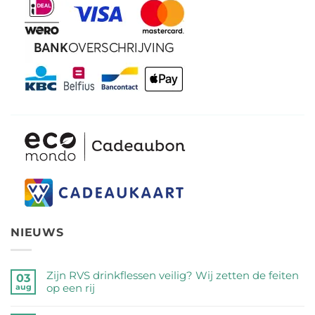
NIEUWS
Zijn RVS drinkflessen veilig? Wij zetten de feiten
03
op een rij
aug
Geen