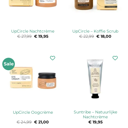
UpCircle Nachtcrème
UpCircle – Koffie Scrub
€
27,99
Oorspronkelijke
€
19,95
Huidige
€
22,99
Oorspronkelijk
€
18,00
Huidige
prijs
prijs
prijs
prijs
was:
is:
was:
is:
€ 27,99.
€ 19,95.
€ 22,99.
€ 18,00.
Sale
Suntribe – Natuurlijke
UpCircle Oogcrème
Nachtcrème
€
24,99
Oorspronkelijke
€
21,00
Huidige
€
19,95
prijs
prijs