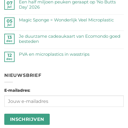
reacties
Een half miljoen peuken geraapt op ‘No Butts
07
op
Day’ 2026
jul
Zijn
Geen
RVS
reacties
Magic Sponge = Wonderlijk Veel Microplastic
05
drinkflessen
op
jul
veilig?
Geen
Een
Wij
reacties
half
Je duurzame cadeaukaart van Ecomondo goed
zetten
op
13
miljoen
besteden
dec
de
Magic
peuken
feiten
Sponge
Geen
geraapt
op
=
reacties
PVA en microplastics in wasstrips
op
12
een
Wonderlijk
op
dec
‘No
Geen
rij
Veel
Je
Butts
reacties
Microplastic
duurzame
Day’
op
cadeaukaart
NIEUWSBRIEF
2026
PVA
van
en
Ecomondo
microplastics
goed
E-mailadres:
in
besteden
wasstrips