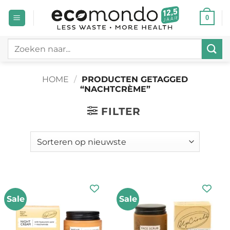
Ga
0
naar
inhoud
Zoeken
naar:
HOME
/
PRODUCTEN GETAGGED
“NACHTCRÈME”
FILTER
Sale
Sale