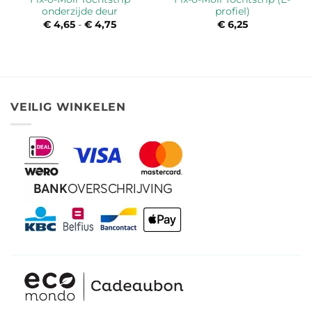
onderzijde deur
profiel)
€
4,65
-
€
4,75
Prijsklasse:
€
6,25
€ 4,65
tot
€ 4,75
VEILIG WINKELEN