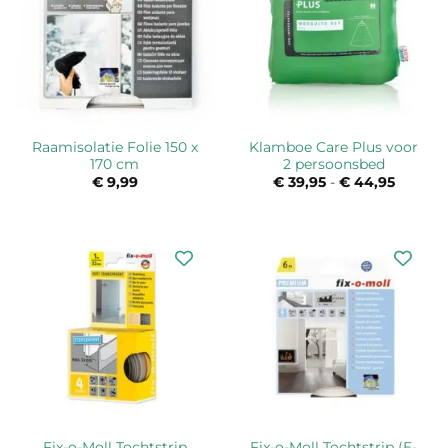
Raamisolatie Folie 150 x
Klamboe Care Plus voor
170 cm
2 persoonsbed
€
9,99
€
39,95
-
€
44,95
Prijskla
€ 39,95
tot
€ 44,95
Fix-o-Moll Tochtstrip
Fix-o-Moll Tochtstrip (E-