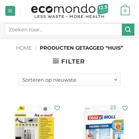
Ga
0
naar
inhoud
Zoeken
naar:
HOME
/
PRODUCTEN GETAGGED “HUIS”
FILTER