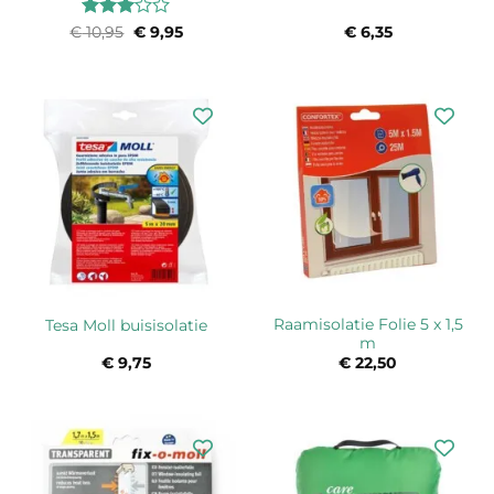
Waardering
€
10,95
Oorspronkelijke
€
9,95
Huidige
€
6,35
prijs
prijs
3
uit 5
was:
is:
€ 10,95.
€ 9,95.
Raamisolatie Folie 5 x 1,5
Tesa Moll buisisolatie
m
€
9,75
€
22,50