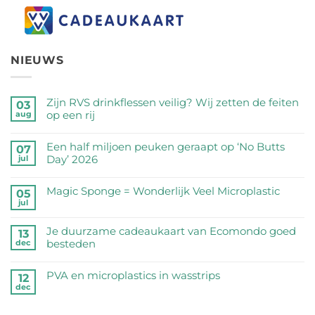
NIEUWS
Zijn RVS drinkflessen veilig? Wij zetten de feiten
03
op een rij
aug
Geen
reacties
Een half miljoen peuken geraapt op ‘No Butts
07
op
Day’ 2026
jul
Zijn
Geen
RVS
reacties
Magic Sponge = Wonderlijk Veel Microplastic
05
drinkflessen
op
jul
veilig?
Geen
Een
Wij
reacties
half
Je duurzame cadeaukaart van Ecomondo goed
zetten
op
13
miljoen
besteden
dec
de
Magic
peuken
feiten
Sponge
Geen
geraapt
op
=
reacties
PVA en microplastics in wasstrips
op
12
een
Wonderlijk
op
dec
‘No
Geen
rij
Veel
Je
Butts
reacties
Microplastic
duurzame