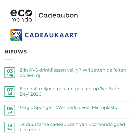
NIEUWS
Zijn RVS drinkflessen veilig? Wij zetten de feiten
03
op een rij
aug
Geen
reacties
Een half miljoen peuken geraapt op ‘No Butts
07
op
Day’ 2026
jul
Zijn
Geen
RVS
reacties
Magic Sponge = Wonderlijk Veel Microplastic
05
drinkflessen
op
jul
veilig?
Geen
Een
Wij
reacties
half
Je duurzame cadeaukaart van Ecomondo goed
zetten
op
13
miljoen
besteden
dec
de
Magic