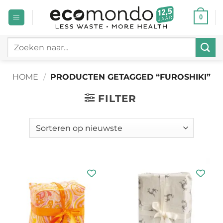
Ga
0
naar
inhoud
Zoeken
naar:
HOME
/
PRODUCTEN GETAGGED “FUROSHIKI”
FILTER