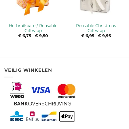
Herbruikbare / Reusable
Reusable Christmas
Giftwrap
Giftwrap
€
6,75
-
€
9,50
Prijsklasse:
€
6,95
-
€
9,95
Prijsklas
€ 6,75
€ 6,95
tot
tot
€ 9,50
€ 9,95
VEILIG WINKELEN