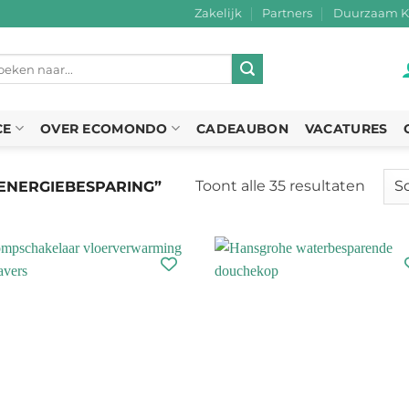
Zakelijk
Partners
Duurzaam K
eken
r:
CE
OVER ECOMONDO
CADEAUBON
VACATURES
Toont alle 35 resultaten
Gesor
ENERGIEBESPARING”
op
nieuw