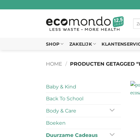
Ga
naar
inhoud
Zo
naa
SHOP
ZAKELIJK
KLANTENSERVI
HOME
/
PRODUCTEN GETAGGED “
Baby & Kind
Back To School
Body & Care
Boeken
Duurzame Cadeaus