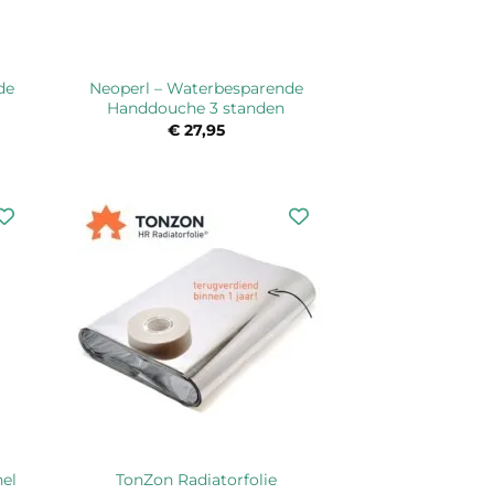
de
Neoperl – Waterbesparende
Handdouche 3 standen
sklasse:
€
27,95
4,95
5,40
hel
TonZon Radiatorfolie