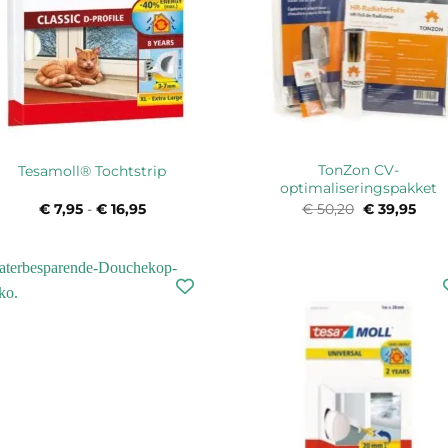
TonZon CV-
Tesamoll® Tochtstrip
optimaliseringspakket
€
7,95
-
€
16,95
Prijsklasse:
€
50,20
Oorspronkel
€
39,95
Huid
€ 7,95
prijs
prijs
tot
was:
is:
€ 16,95
€ 50,20.
€ 39