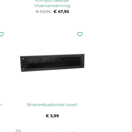
Pompschakelaar
Vloerverwarming
€
53,95
Oorspronkelijke
€
47,95
Huidige
prijs
prijs
was:
is:
€ 53,95.
€ 47,95.
m
Brievenbusborstel zwart
€
3,99