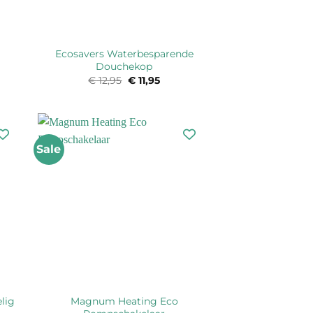
Ecosavers Waterbesparende
Douchekop
€
12,95
Oorspronkelijke
€
11,95
Huidige
prijs
prijs
was:
is:
€ 12,95.
€ 11,95.
Sale
elig
Magnum Heating Eco