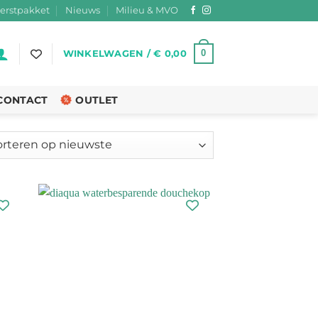
erstpakket
Nieuws
Milieu & MVO
0
WINKELWAGEN /
€
0,00
CONTACT
OUTLET
teerd
ste