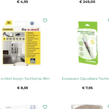
€
4,95
€
249,00
x-o-Moll Kozijn Tochtstrip 18m
Ecosavers Opvulbare Tocht
€
8,59
€
7,95