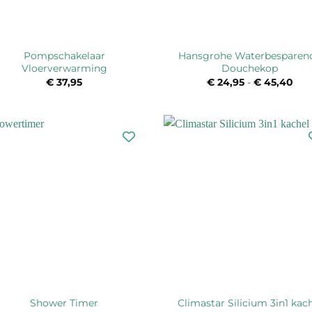
Pompschakelaar
Hansgrohe Waterbesparen
Vloerverwarming
Douchekop
€
37,95
€
24,95
-
€
45,40
Prij
€ 2
tot
€ 4
Shower Timer
Climastar Silicium 3in1 kac