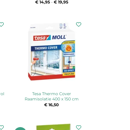
€
14,95
-
€
19,95
Prijsklasse:
€ 14,95
tot
€ 19,95
Tesa Thermo Cover
rol
Raamisolatie 400 x 150 cm
€
16,50