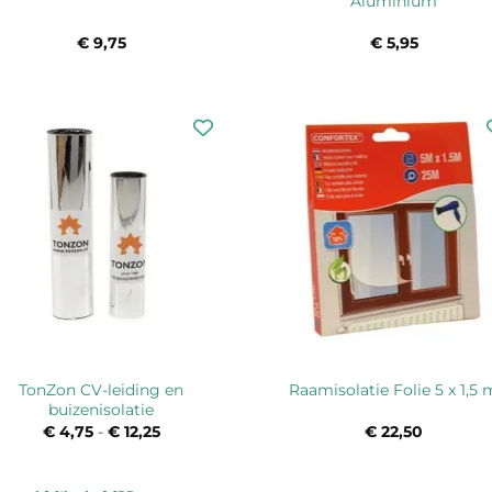
Aluminium
€
9,75
€
5,95
TonZon CV-leiding en
Raamisolatie Folie 5 x 1,5 
buizenisolatie
€
4,75
-
€
12,25
Prijsklasse:
€
22,50
€ 4,75
tot
€ 12,25