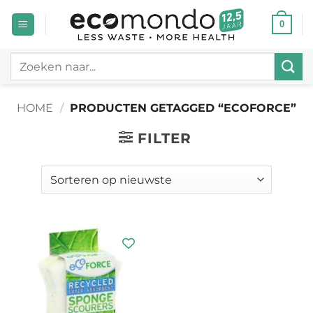
Ga
0
naar
inhoud
Zoeken
naar:
HOME
/
PRODUCTEN GETAGGED “ECOFORCE”
FILTER