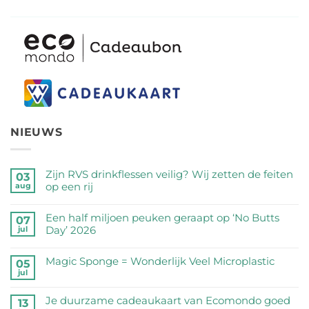
NIEUWS
Zijn RVS drinkflessen veilig? Wij zetten de feiten
03
op een rij
aug
Geen
reacties
Een half miljoen peuken geraapt op ‘No Butts
07
op
Day’ 2026
jul
Zijn
Geen
RVS
reacties
Magic Sponge = Wonderlijk Veel Microplastic
05
drinkflessen
op
jul
veilig?
Geen
Een
Wij
reacties
half
Je duurzame cadeaukaart van Ecomondo goed
zetten
op
13
miljoen