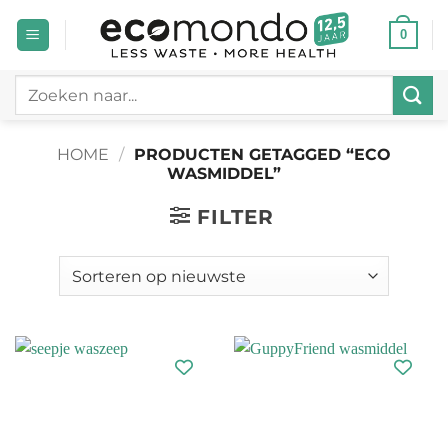
Ga
0
naar
inhoud
Zoeken
naar:
HOME
/
PRODUCTEN GETAGGED “ECO
WASMIDDEL”
FILTER