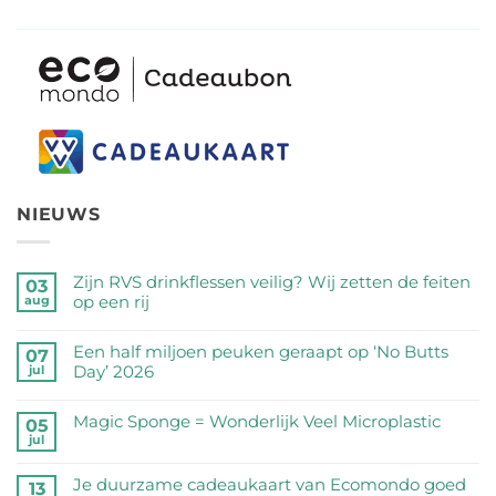
NIEUWS
Zijn RVS drinkflessen veilig? Wij zetten de feiten
03
op een rij
aug
Geen
reacties
Een half miljoen peuken geraapt op ‘No Butts
07
op
Day’ 2026
jul
Zijn
Geen
RVS
reacties
Magic Sponge = Wonderlijk Veel Microplastic
05
drinkflessen
op
jul
veilig?
Geen
Een
Wij
reacties
half
Je duurzame cadeaukaart van Ecomondo goed
zetten
op
13