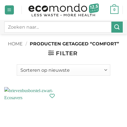
Ga
0
naar
inhoud
Zoeken
naar:
HOME
/
PRODUCTEN GETAGGED “COMFORT”
FILTER