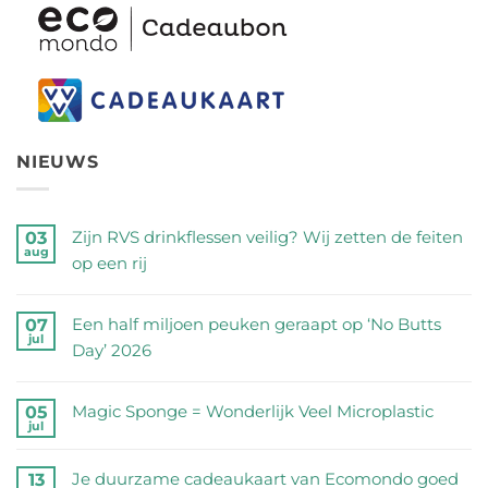
NIEUWS
Zijn RVS drinkflessen veilig? Wij zetten de feiten
03
aug
op een rij
Geen
reacties
Een half miljoen peuken geraapt op ‘No Butts
07
jul
op
Day’ 2026
Zijn
Geen
RVS
reacties
Magic Sponge = Wonderlijk Veel Microplastic
05
drinkflessen
jul
op
Geen
veilig?
Een
reacties
Wij
Je duurzame cadeaukaart van Ecomondo goed
13
half