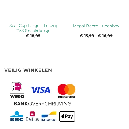
Seal Cup Large – Lekvrij
Mepal Bento Lunchbox
RVS Snackdoosje
€
18,95
€
13,99
-
€
16,99
Prijsklas
€ 13,99
tot
€ 16,99
VEILIG WINKELEN