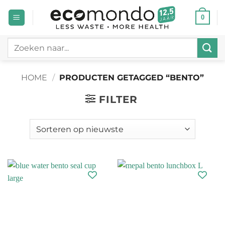
Ga
0
naar
inhoud
Zoeken
naar:
HOME
/
PRODUCTEN GETAGGED “BENTO”
FILTER