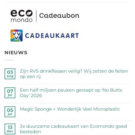
NIEUWS
Zijn RVS drinkflessen veilig? Wij zetten de feiten
03
op een rij
aug
Geen
reacties
Een half miljoen peuken geraapt op ‘No Butts
07
op
Day’ 2026
jul
Zijn
Geen
RVS
reacties
Magic Sponge = Wonderlijk Veel Microplastic
05
drinkflessen
op
jul
veilig?
Geen
Een
Wij
reacties
half
Je duurzame cadeaukaart van Ecomondo goed
zetten
op
13
miljoen
besteden
dec
de
Magic