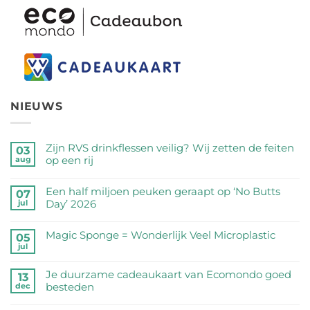
NIEUWS
Zijn RVS drinkflessen veilig? Wij zetten de feiten
03
op een rij
aug
Geen
reacties
Een half miljoen peuken geraapt op ‘No Butts
07
op
Day’ 2026
jul
Zijn
Geen
RVS
reacties
Magic Sponge = Wonderlijk Veel Microplastic
05
drinkflessen
op
jul
veilig?
Geen
Een
Wij
reacties
half
Je duurzame cadeaukaart van Ecomondo goed
zetten
op
13
miljoen
besteden
dec
de
Magic
peuken
feiten
Sponge
Geen
geraapt