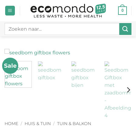
Ga
0
naar
inhoud
Zoeken
naar:
Sale
HOME
/
HUIS & TUIN
/
TUIN & BALKON