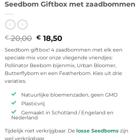
Seedbom Giftbox met zaadbommen
20,00
Oorspronkelijke
18,50
Huidige
€
€
prijs
prijs
Seedbom giftbox! 4 zaadbommen met elk een
was:
is:
speciale mix voor onze vliegende vriendjes:
€ 20,00.
€ 18,50.
Pollinator Beebom bijenmix, Urban Bloomer,
Butterflybom en een Featherbom. Kies uit drie
variaties.
Natuurlijke bloemenzaden, geen GMO
Plasticvrij
Gemaakt in Schotland / Engeland en
Nederland
Tijdelijk niet verkrijgbaar. De
losse Seedboms
zijn
wel verkrijgbaar.