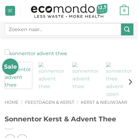
Ga
0
naar
inhoud
Zoeken
naar:
Sale
HOME
/
FEESTDAGEN & KERST
/
KERST & NIEUWJAAR
Sonnentor Kerst & Advent Thee