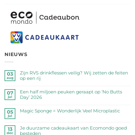
NIEUWS
Zijn RVS drinkflessen veilig? Wij zetten de feiten
03
op een rij
aug
Geen
reacties
Een half miljoen peuken geraapt op ‘No Butts
07
op
Day’ 2026
jul
Zijn
Geen
RVS
reacties
Magic Sponge = Wonderlijk Veel Microplastic
05
drinkflessen
op
jul
veilig?
Geen
Een
Wij
reacties
half
Je duurzame cadeaukaart van Ecomondo goed
zetten
op
13
miljoen
besteden
dec
de
Magic