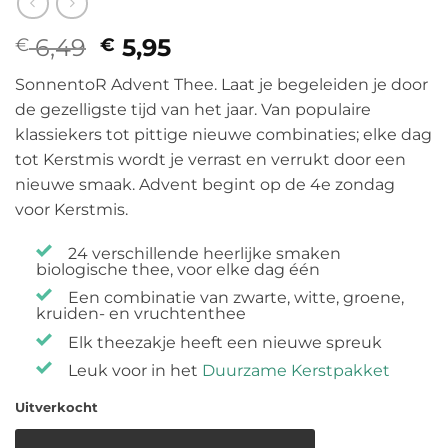
6,49
Oorspronkelijke
5,95
Huidige
€
€
prijs
prijs
SonnentoR Advent Thee. Laat je begeleiden je door
was:
is:
de gezelligste tijd van het jaar. Van populaire
€ 6,49.
€ 5,95.
klassiekers tot pittige nieuwe combinaties; elke dag
tot Kerstmis wordt je verrast en verrukt door een
nieuwe smaak. Advent begint op de 4e zondag
voor Kerstmis.
24 verschillende heerlijke smaken
biologische thee, voor elke dag één
Een combinatie van zwarte, witte, groene,
kruiden- en vruchtenthee
Elk theezakje heeft een nieuwe spreuk
Leuk voor in het
Duurzame Kerstpakket
Uitverkocht