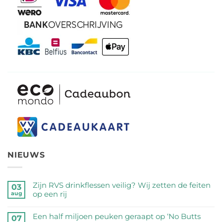
NIEUWS
Zijn RVS drinkflessen veilig? Wij zetten de feiten
03
op een rij
aug
Geen
reacties
Een half miljoen peuken geraapt op ‘No Butts
07