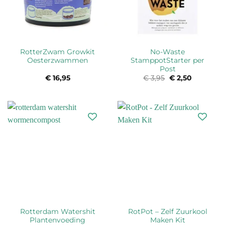
RotterZwam Growkit
No-Waste
Oesterzwammen
StamppotStarter per
Post
€
16,95
€
3,95
Oorspronkelijke
€
2,50
Huidige
prijs
prijs
was:
is:
€ 3,95.
€ 2,50.
Rotterdam Watershit
RotPot – Zelf Zuurkool
Plantenvoeding
Maken Kit