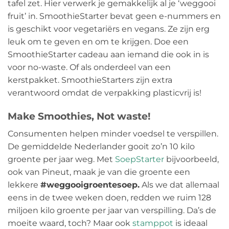
tafel zet. Hier verwerk je gemakkelijk al je ‘weggooi
fruit’ in. SmoothieStarter bevat geen e-nummers en
is geschikt voor vegetariërs en vegans. Ze zijn erg
leuk om te geven en om te krijgen. Doe een
SmoothieStarter cadeau aan iemand die ook in is
voor no-waste. Of als onderdeel van een
kerstpakket. SmoothieStarters zijn extra
verantwoord omdat de verpakking plasticvrij is!
Make Smoothies, Not waste!
Consumenten helpen minder voedsel te verspillen.
De gemiddelde Nederlander gooit zo’n 10 kilo
groente per jaar weg. Met
SoepStarter
bijvoorbeeld,
ook van Pineut, maak je van die groente een
lekkere
#weggooigroentesoep.
Als we dat allemaal
eens in de twee weken doen, redden we ruim 128
miljoen kilo groente per jaar van verspilling. Da’s de
moeite waard, toch? Maar ook
stamppot
is ideaal