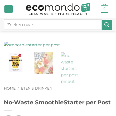
Ga
0
naar
inhoud
Zoeken
naar:
HOME
/
ETEN & DRINKEN
No-Waste SmoothieStarter per Post