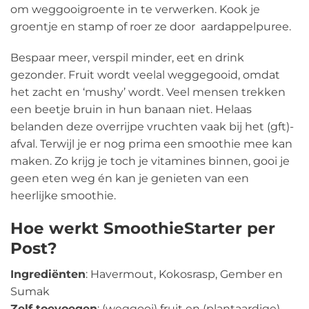
om weggooigroente in te verwerken. Kook je
groentje en stamp of roer ze door aardappelpuree.
Bespaar meer, verspil minder, eet en drink
gezonder. Fruit wordt veelal weggegooid, omdat
het zacht en ‘mushy’ wordt. Veel mensen trekken
een beetje bruin in hun banaan niet. Helaas
belanden deze overrijpe vruchten vaak bij het (gft)-
afval. Terwijl je er nog prima een smoothie mee kan
maken. Zo krijg je toch je vitamines binnen, gooi je
geen eten weg én kan je genieten van een
heerlijke smoothie.
Hoe werkt SmoothieStarter
per
Post?
Ingrediënten
: Havermout, Kokosrasp, Gember en
Sumak
Zelf toevoegen
: (weggooi) fruit en (plantaardige)