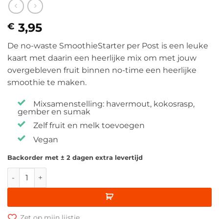
3,95
€
De no-waste SmoothieStarter per Post is een leuke
kaart met daarin een heerlijke mix om met jouw
overgebleven fruit binnen no-time een heerlijke
smoothie te maken.
Mixsamenstelling: havermout, kokosrasp,
gember en sumak
Zelf fruit en melk toevoegen
Vegan
Backorder met ± 2 dagen extra levertijd
No-Waste SmoothieStarter per Post aantal
Zet op mijn lijstje