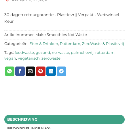
30 dagen retourgarantie • Plasticvrij Verpakt • Webwinkel
Keur
Artikelnummer:
Make Smoothies Not Waste
Categorieën:
Eten & Drinken
,
Rotterdam
,
ZeroWaste & Plasticvrij
Tags:
foodwaste
,
gezond
,
no-waste
,
palmolievrij
,
rotterdam
,
vegan
,
vegetarisch
,
zerowaste
BESCHRIJVING
BEOORDELINGEN (0)