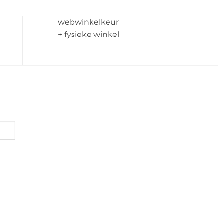
€ 2,49
tot
€ 3,95
webwinkelkeur
+ fysieke winkel