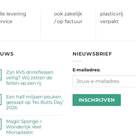
lle levering
ook zakelijk
plasticvrij
ervice
/ op factuur
verpakt
EUWS
NIEUWSBRIEF
E-mailadres:
Zijn RVS drinkflessen
veilig? Wij zetten de
feiten op een rij
Geen
reacties
Een half miljoen peuken
op
geraapt op ‘No Butts Day’
Zijn
2026
RVS
Geen
drinkflessen
reacties
Magic Sponge =
veilig?
op
Wonderlijk Veel
Wij
Een
Microplastic
zetten