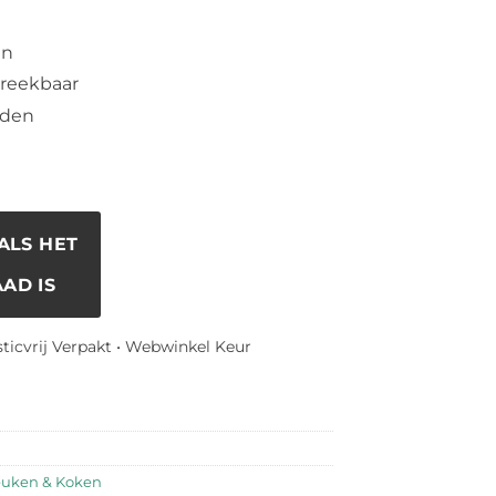
en
breekbaar
aden
ALS HET
AD IS
sticvrij Verpakt • Webwinkel Keur
uken & Koken