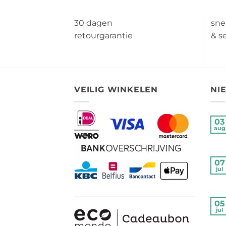
30 dagen
sne
retourgarantie
& s
VEILIG WINKELEN
NI
03
aug
07
jul
05
jul