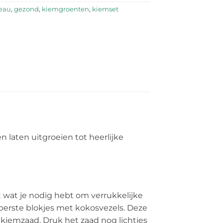
eau
,
gezond
,
kiemgroenten
,
kiemset
laten uitgroeien tot heerlijke
 wat je nodig hebt om verrukkelijke
perste blokjes met kokosvezels. Deze
 kiemzaad. Druk het zaad nog lichtjes