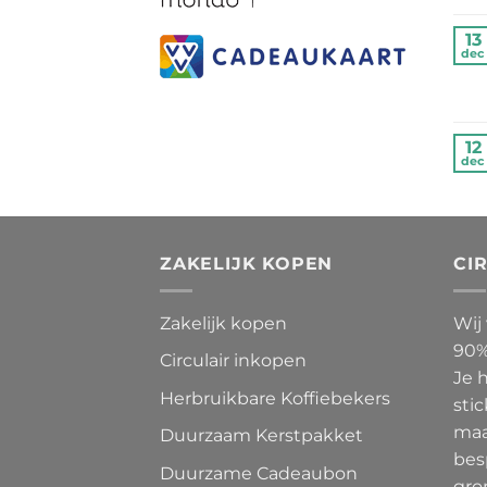
13
dec
12
dec
ZAKELIJK KOPEN
CI
Zakelijk kopen
Wij
90%
Circulair inkopen
Je 
Herbruikbare Koffiebekers
stic
maa
Duurzaam Kerstpakket
bes
Duurzame Cadeaubon
gro