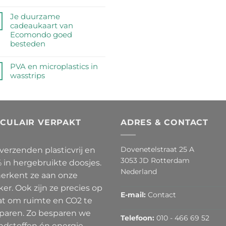
half
de
Geen
miljoen
feiten
reacties
Je duurzame
peuken
op
op
cadeaukaart van
geraapt
een
Magic
Ecomondo goed
op
rij
Sponge
besteden
‘No
=
Butts
Geen
Wonderlijk
Day’
reacties
PVA en microplastics in
Veel
2026
op
wasstrips
Microplastic
Je
Geen
duurzame
reacties
cadeaukaart
op
van
PVA
Ecomondo
RCULAIR VERPAKT
ADRES & CONTACT
en
goed
microplastics
besteden
in
Dovenetelstraat 25 A
 verzenden plasticvrij en
wasstrips
3053 JD Rotterdam
 in hergebruikte doosjes.
Nederland
herkent ze aan onze
ker. Ook zijn ze precies op
E-mail:
Contact
t om ruimte en CO2 te
paren. Zo besparen we
Telefoon:
010 - 466 69 52
ndstoffen én energie.