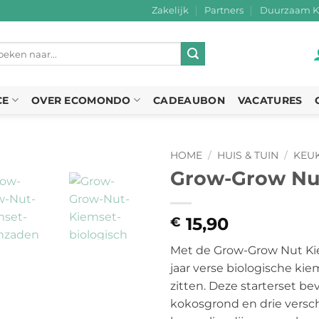
Zakelijk
Partners
Duurzaam K
eken
r:
CE
OVER ECOMONDO
CADEAUBON
VACATURES
HOME
/
HUIS & TUIN
/
KEU
Grow-Grow Nu
15,90
€
Met de Grow-Grow Nut Kie
jaar verse biologische ki
zitten. Deze starterset be
kokosgrond en drie versch