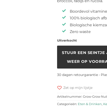
broccoli, radijs en rucola.
Boordevol vitamin
100% biologisch af
Biologische kiemz
Zero waste
Uitverkocht
STUUR EEN SEINTJE 
WEER OP VOORRA
30 dagen retourgarantie • Pla
Zet op mijn lijstje
Artikelnummer:
Grow-Grow Nut
Categorieën:
Eten & Drinken
,
Ke