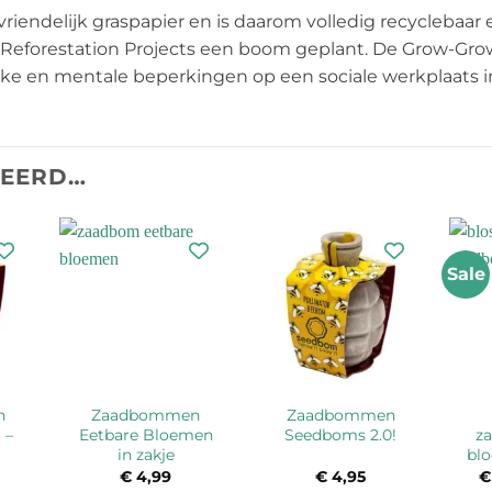
riendelijk graspapier en is daarom volledig recyclebaar
Reforestation Projects een boom geplant. De Grow-Gro
e en mentale beperkingen op een sociale werkplaats in
TEERD…
Sale
n
Zaadbommen
Zaadbommen
 –
Eetbare Bloemen
Seedboms 2.0!
z
in zakje
bl
€
4,99
€
4,95
€