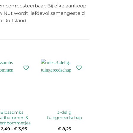
 en composteerbaar. Bij elke aankoop
w Nut wordt liefdevol samengesteld
 Duitsland.
Blossombs
3-delig
aadbommen &
tuingereedschap
oembommetjes
2,49
-
€
3,95
Prijsklasse:
€
8,25