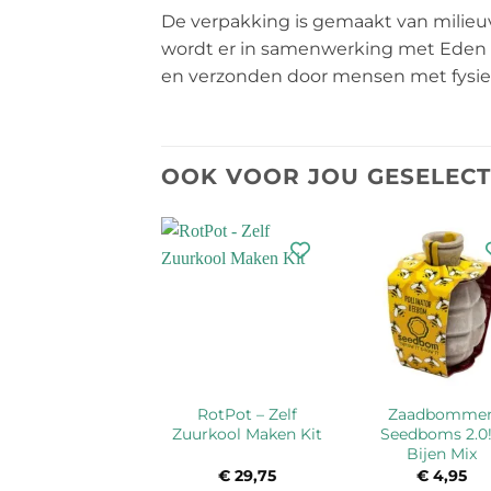
De verpakking is gemaakt van milieuv
wordt er in samenwerking met Eden 
en verzonden door mensen met fysiek
OOK VOOR JOU GESELEC
RotPot – Zelf
Zaadbomme
Zuurkool Maken Kit
Seedboms 2.0!
Bijen Mix
€
29,75
€
4,95