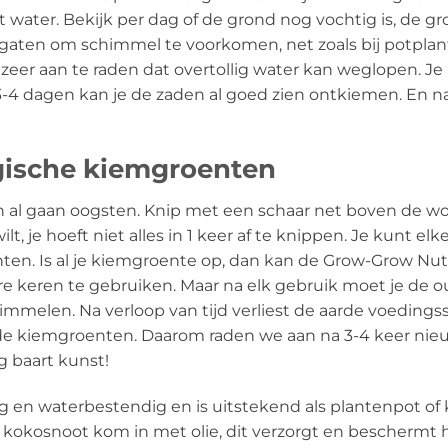
 water. Bekijk per dag of de grond nog vochtig is, de gro
aten om schimmel te voorkomen, net zoals bij potplant
er aan te raden dat overtollig water kan weglopen. Je h
 3-4 dagen kan je de zaden al goed zien ontkiemen. En 
gische kiemgroenten
al gaan oogsten. Knip met een schaar net boven de wort
ilt, je hoeft niet alles in 1 keer af te knippen. Je kunt e
nten. Is al je kiemgroente op, dan kan de Grow-Grow N
e keren te gebruiken. Maar na elk gebruik moet je de ou
melen. Na verloop van tijd verliest de aarde voedingss
 de kiemgroenten. Daarom raden we aan na 3-4 keer ni
g baart kunst!
 en waterbestendig en is uitstekend als plantenpot of 
kokosnoot kom in met olie, dit verzorgt en beschermt he