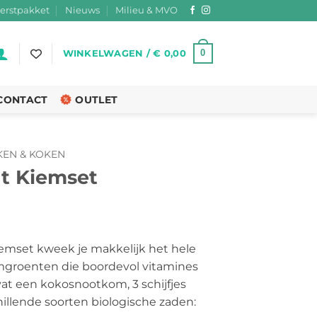
erstpakket
Nieuws
Milieu & MVO
0
WINKELWAGEN /
€
0,00
CONTACT
OUTLET
KEN & KOKEN
t Kiemset
mset kweek je makkelijk het hele
emgroenten die boordevol vitamines
vat een kokosnootkom, 3 schijfjes
illende soorten biologische zaden: