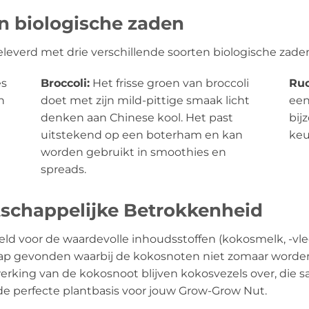
en biologische zaden
everd met drie verschillende soorten biologische zade
es
Broccoli:
Het frisse groen van broccoli
Ruc
n
doet met zijn mild-pittige smaak licht
een
denken aan Chinese kool. Het past
bij
uitstekend op een boterham en kan
keu
worden gebruikt in smoothies en
spreads.
schappelijke Betrokkenheid
d voor de waardevolle inhoudsstoffen (kokosmelk, -vle
hap gevonden waarbij de kokosnoten niet zomaar word
erking van de kokosnoot blijven kokosvezels over, die
 de perfecte plantbasis voor jouw Grow-Grow Nut.