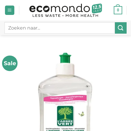
Ga
0
naar
inhoud
Zoeken
naar:
Sale