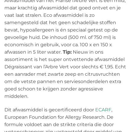
Afwasmiddel van het Franse l’Arbre Vert is een mild,
maar krachtig afwasmiddel dat goed ontvet en je
vaat laat stralen. Eco afwasmiddel is zo
samengesteld dat het geen schadelijke stoffen
bevat, hypoallergeen is én speciaal getest op de
gevoelige huid. De inhoud (500 ml. of 750 ml) is
economisch in gebruik, voor ca. 100 x en 150 x
afwassen in 5 liter water.
Tip:
Nieuw in ons
assortiment is het super ontvettende afwasmiddel
Dégraissant van l’Arbre Vert voor slechts € 1,95. Echt
een aanrader met zwarte zeep en citrusvruchten
om de vetste pannen en serviesonderdelen extra
goed schoon te krijgen zonder agressieve
middelen.
Dit afwasmiddel is gecertificeerd door
ECARF
,
European Foundation for Allergy Research. De
formule voldoet aan de strikte criteria die door
wetenschappers zijn vastgesteld door middel van