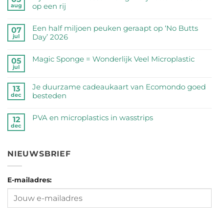
op een rij
aug
Geen
reacties
Een half miljoen peuken geraapt op ‘No Butts
07
op
Day’ 2026
jul
Zijn
Geen
RVS
reacties
Magic Sponge = Wonderlijk Veel Microplastic
05
drinkflessen
op
jul
veilig?
Geen
Een
Wij
reacties
half
Je duurzame cadeaukaart van Ecomondo goed
zetten
op
13
miljoen
besteden
dec
de
Magic
peuken
feiten
Sponge
Geen
geraapt
op
=
reacties
PVA en microplastics in wasstrips
op
12
een
Wonderlijk
op
dec
‘No
Geen
rij
Veel
Je
Butts
reacties
Microplastic
duurzame
Day’
op
cadeaukaart
NIEUWSBRIEF
2026
PVA
van
en
Ecomondo
microplastics
goed
E-mailadres:
in
besteden
wasstrips