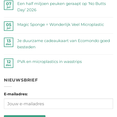
reacties
Een half miljoen peuken geraapt op ‘No Butts
07
jul
op
Day’ 2026
Zijn
Geen
RVS
reacties
Magic Sponge = Wonderlijk Veel Microplastic
05
drinkflessen
jul
op
Geen
veilig?
Een
reacties
Wij
Je duurzame cadeaukaart van Ecomondo goed
13
half
dec
op
zetten
besteden
miljoen
Magic
de
Geen
peuken
Sponge
feiten
reacties
geraapt
PVA en microplastics in wasstrips
12
=
dec
op
op
op
Geen
Wonderlijk
een
Je
‘No
reacties
Veel
rij
duurzame
NIEUWSBRIEF
Butts
op
Microplastic
cadeaukaart
Day’
PVA
van
2026
E-mailadres:
en
Ecomondo
microplastics
goed
in
besteden
wasstrips