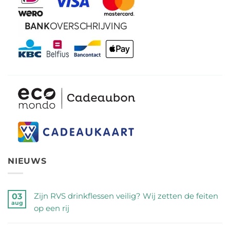
NIEUWS
Zijn RVS drinkflessen veilig? Wij zetten de feiten
03
aug
op een rij
Geen