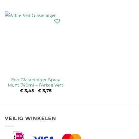
€ 3,50
tot
€ 4,95
Eco Glasreiniger Spray
Munt 740ml – l’Arbre Vert
€
3,45
-
€
3,75
Prijsklasse:
€ 3,45
tot
€ 3,75
VEILIG WINKELEN