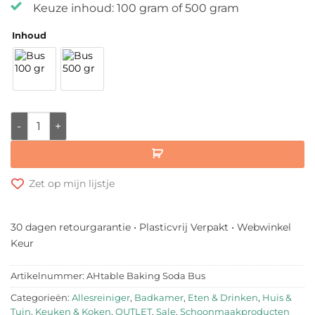
Keuze inhoud: 100 gram of 500 gram
Inhoud
Natrium Bicarbonaat / Baking Soda - Bus aantal
Zet op mijn lijstje
30 dagen retourgarantie • Plasticvrij Verpakt • Webwinkel
Keur
Artikelnummer:
AHtable Baking Soda Bus
Categorieën:
Allesreiniger
,
Badkamer
,
Eten & Drinken
,
Huis &
Tuin
,
Keuken & Koken
,
OUTLET
,
Sale
,
Schoonmaakproducten