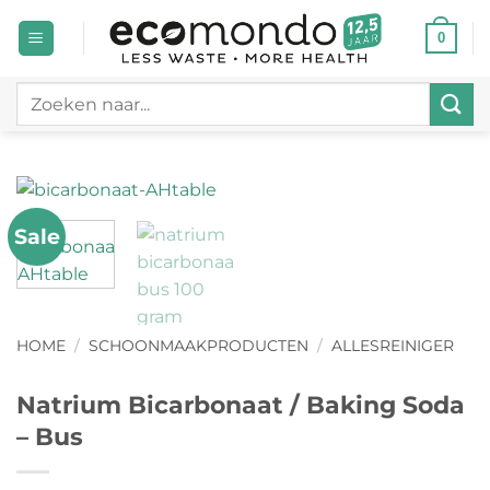
Ga
0
naar
inhoud
Zoeken
naar:
Sale
HOME
/
SCHOONMAAKPRODUCTEN
/
ALLESREINIGER
Natrium Bicarbonaat / Baking Soda
– Bus