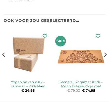
OOK VOOR JOU GESELECTEERD…
Sale
Yogablok van kurk –
Samarali Yogamat Kurk –
Samarali – 2 blokken
Moon Eclipse Yoga mat
ke
ge
€
24,95
€
79,00
Oorspronkelijk
€
74,95
Huidige
prijs
prijs
was:
is:
5.
€ 79,00.
€ 74,95.