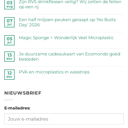
Zijn RVS drinkflessen veilig? Wij zetten de feiten
03
op een rij
aug
Geen
reacties
Een half miljoen peuken geraapt op ‘No Butts
07
op
Day’ 2026
jul
Zijn
Geen
RVS
reacties
Magic Sponge = Wonderlijk Veel Microplastic
05
drinkflessen
op
jul
veilig?
Geen
Een
Wij
reacties
half
Je duurzame cadeaukaart van Ecomondo goed
zetten
op
13
miljoen
besteden
dec
de
Magic
peuken
feiten
Sponge
Geen
geraapt
op
=
reacties
PVA en microplastics in wasstrips
op
12
een
Wonderlijk
op
dec
‘No
Geen
rij
Veel
Je
Butts
reacties
Microplastic
duurzame
Day’
op
cadeaukaart
NIEUWSBRIEF
2026
PVA
van
en
Ecomondo
microplastics
goed
E-mailadres:
in
besteden
wasstrips