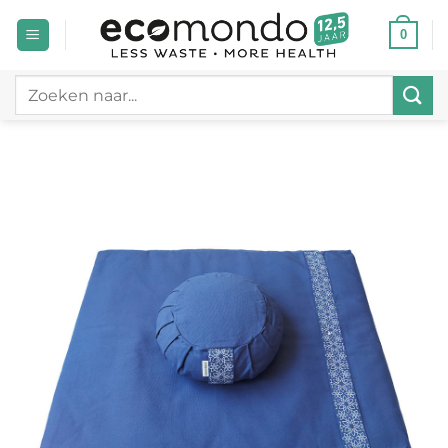
Ga
0
naar
inhoud
Zoeken
naar: