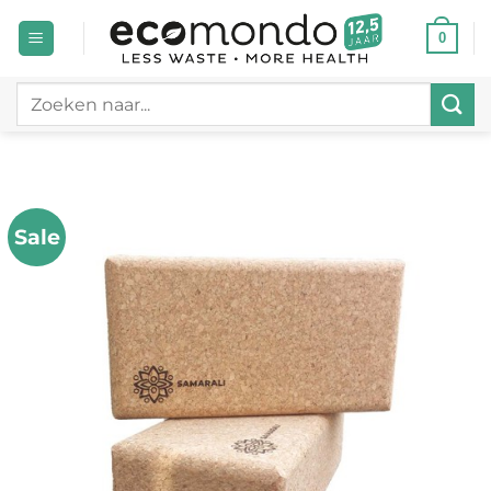
Ga
0
naar
inhoud
Zoeken
naar:
Sale