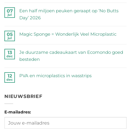
Geen
reacties
Een half miljoen peuken geraapt op ‘No Butts
07
jul
op
Day’ 2026
Zijn
Geen
RVS
reacties
Magic Sponge = Wonderlijk Veel Microplastic
05
drinkflessen
jul
op
Geen
veilig?
Een
reacties
Wij
Je duurzame cadeaukaart van Ecomondo goed
13
half
dec
op
zetten
besteden
miljoen
Magic
de
Geen
peuken
Sponge
feiten
reacties
geraapt
PVA en microplastics in wasstrips
12
=
dec
op
op
op
Geen
Wonderlijk
een
Je
‘No
reacties
Veel
rij
duurzame
NIEUWSBRIEF
Butts
op
Microplastic
cadeaukaart
Day’
PVA
van
2026
E-mailadres:
en
Ecomondo
microplastics
goed
in