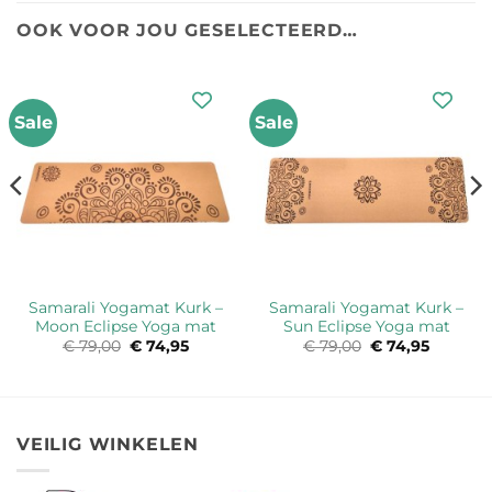
OOK VOOR JOU GESELECTEERD…
Sale
Sale
Samarali Yogamat Kurk –
Samarali Yogamat Kurk –
Moon Eclipse Yoga mat
Sun Eclipse Yoga mat
ke
e
€
79,00
Oorspronkelijke
€
74,95
Huidige
€
79,00
Oorspronkelijk
€
74,95
Huidige
prijs
prijs
prijs
prijs
was:
is:
was:
is:
5.
€ 79,00.
€ 74,95.
€ 79,00.
€ 74,95.
VEILIG WINKELEN