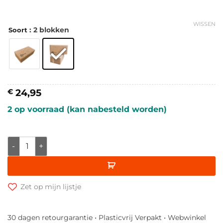
WISSEN
: 2 blokken
Soort
24,95
€
2 op voorraad (kan nabesteld worden)
Yogablok van kurk - Samarali aantal
Zet op mijn lijstje
30 dagen retourgarantie • Plasticvrij Verpakt • Webwinkel