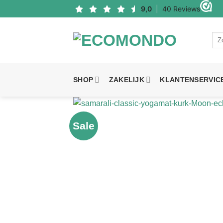
Ga
naar
inhoud
Zoe
naa
SHOP
ZAKELIJK
KLANTENSERVIC
Sale