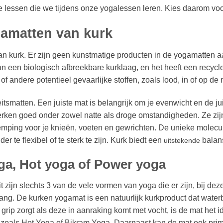
 de lessen die we tijdens onze yogalessen leren. Kies daarom vo
gamatten van kurk
n kurk. Er zijn geen kunstmatige producten in de yogamatten a
van een biologisch afbreekbare kurklaag, en het heeft een recy
of andere potentieel gevaarlijke stoffen, zoals lood, in of op de 
itsmatten. Een juiste mat is belangrijk om je evenwicht en de j
erken goed onder zowel natte als droge omstandigheden. Ze zijn
emping voor je knieën, voeten en gewrichten. De unieke molecul
der te flexibel of te sterk te zijn. Kurk biedt een
balans 
uitstekende
ga, Hot yoga of Power yoga
 zijn slechts 3 van de vele vormen van yoga die er zijn, bij dez
ang. De kurken yogamat is een natuurlijk kurkproduct dat waterbe
grip zorgt als deze in aanraking komt met vocht, is de mat het i
, zoals Hot Yoga of Bikram Yoga. Daarnaast kan de mat ook prim