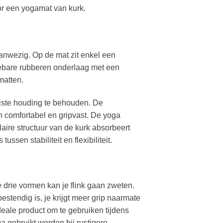
or een yogamat van kurk.
anwezig. Op de mat zit enkel een
clebare rubberen onderlaag met een
matten.
uiste houding te behouden. De
 comfortabel en gripvast. De yoga
aire structuur van de kurk absorbeert
tussen stabiliteit en flexibiliteit.
e drie vormen kan je flink gaan zweten.
stendig is, je krijgt meer grip naarmate
deale product om te gebruiken tijdens
a gebruikt worden bij rustigere