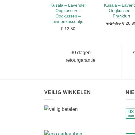
Kusala – Lavendel
Kusala – Lavend
Oogkussen –
Oogkussen –
Oogkussen –
Frankfurt
binnenkussentje
€
24,95
Oorspr
€
20,9
€
12,50
prijs
was:
€ 24,9
30 dagen
s
retourgarantie
VEILIG WINKELEN
NI
03
aug