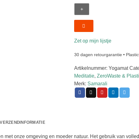
Kurk
aantal
Zet op mijn lijstje
30 dagen retourgarantie • Plasti
Artikelnummer:
Yogamat
Cat
Meditatie
,
ZeroWaste & Plasti
Merk:
Samarali
VERZENDINFORMATIE
en met onze omgeving en moeder natuur. Het gebruik van volledi