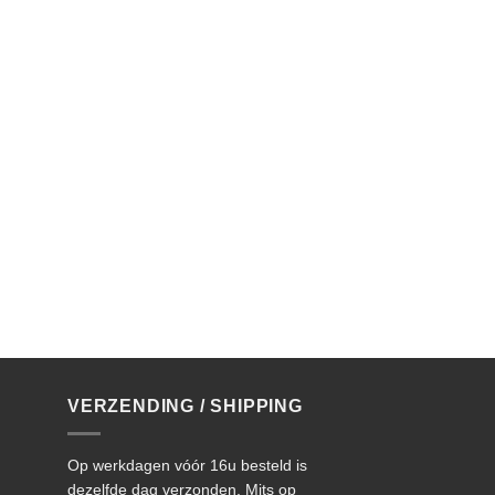
VERZENDING / SHIPPING
Op werkdagen vóór 16u besteld is
dezelfde dag verzonden. Mits op