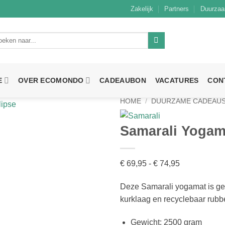
Zakelijk
Partners
Duurzaa
ken
r:
E
OVER ECOMONDO
CADEAUBON
VACATURES
CON
HOME
/
DUURZAME CADEAU
Samarali Yogam
€
69,95
-
€
74,95
Prijsklasse:
€ 69,95
Deze Samarali yogamat is ge
tot
kurklaag en recyclebaar rubb
€ 74,95
Gewicht: 2500 gram