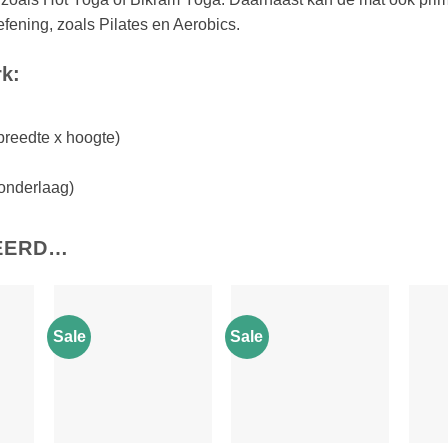
ening, zoals Pilates en Aerobics.
rk:
breedte x hoogte)
(onderlaag)
EERD…
Sale
Sale