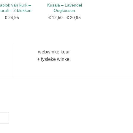
ablok van kurk –
Kusala – Lavendel
rali – 2 blokken
Oogkussen
€
24,95
€
12,50
-
€
20,95
Prijsklasse:
€ 12,50
tot
€ 20,95
webwinkelkeur
+ fysieke winkel