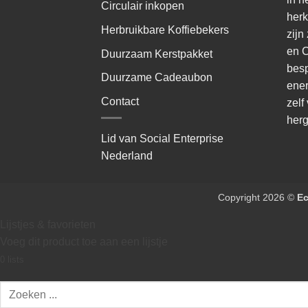
Circulair inkopen
herk
Herbruikbare Koffiebekers
zijn
en C
Duurzaam Kerstpakket
besp
Duurzame Cadeaubon
ener
Contact
zelf
herg
Lid van Social Enterprise
Nederland
Copyright 2026 ©
E
Lijstjes & favorieten
Voeg dit product toe aan een lijstje
0
lists
Zoeken