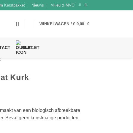
m Kerstpakket
Nieuws
Milieu & MVO
WINKELWAGEN /
€
0,00
0
TACT
OUTLET
S
at Kurk
maakt van een biologisch afbreekbare
er. Bevat geen kunstmatige producten.