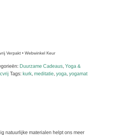
cvrij Verpakt • Webwinkel Keur
egorieën:
Duurzame Cadeaus
,
Yoga &
cvrij
Tags:
kurk
,
meditatie
,
yoga
,
yogamat
g natuurlijke materialen helpt ons meer