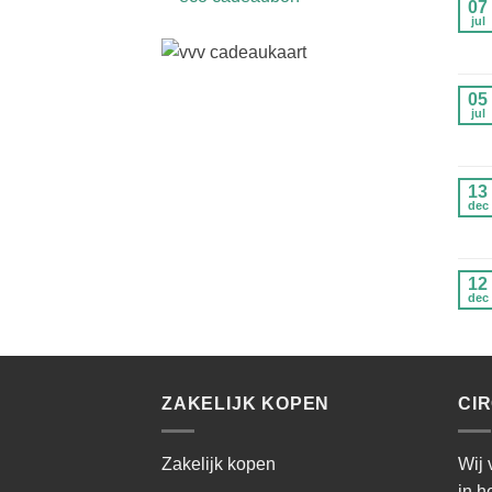
07
jul
05
jul
13
dec
12
dec
ZAKELIJK KOPEN
CI
Zakelijk kopen
Wij 
in h