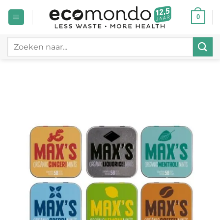
Ga
0
naar
inhoud
Zoeken
naar: