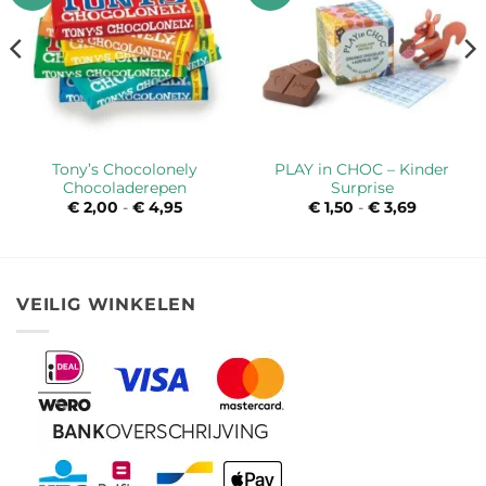
Tony’s Chocolonely
PLAY in CHOC – Kinder
Chocoladerepen
Surprise
sse:
€
2,00
-
€
4,95
Prijsklasse:
€
1,50
-
€
3,69
Prijsklass
€ 2,00
€ 1,50
tot
tot
€ 4,95
€ 3,69
VEILIG WINKELEN