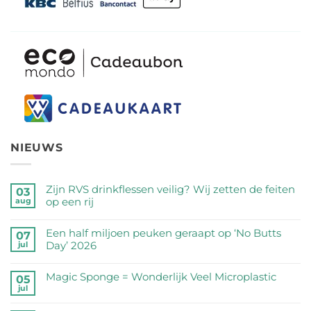
NIEUWS
Zijn RVS drinkflessen veilig? Wij zetten de feiten
03
op een rij
aug
Geen
reacties
Een half miljoen peuken geraapt op ‘No Butts
07
op
Day’ 2026
jul
Zijn
Geen
RVS
reacties
Magic Sponge = Wonderlijk Veel Microplastic
05
drinkflessen
op
jul
veilig?
Geen
Een
Wij
reacties