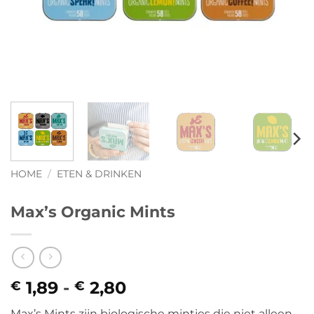
HOME
/
ETEN & DRINKEN
Max’s Organic Mints
1,89
-
2,80
Prijsklasse:
€
€
€ 1,89
Max’s Mints zijn biologische mintjes die niet alleen