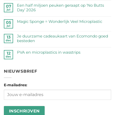
reacties
Een half miljoen peuken geraapt op ‘No Butts
07
op
Day’ 2026
jul
Zijn
Geen
RVS
reacties
Magic Sponge = Wonderlijk Veel Microplastic
05
drinkflessen
op
jul
veilig?
Geen
Een
Wij
reacties
half
Je duurzame cadeaukaart van Ecomondo goed
zetten
op
13
miljoen
besteden
dec
de
Magic
peuken
feiten
Sponge
Geen
geraapt
op
=
reacties
PVA en microplastics in wasstrips
op
12
een
Wonderlijk
op
dec
‘No
Geen
rij
Veel
Je
Butts
reacties
Microplastic
duurzame
Day’
op
cadeaukaart
NIEUWSBRIEF
2026
PVA
van
en
Ecomondo
microplastics
goed
E-mailadres:
in
besteden
wasstrips