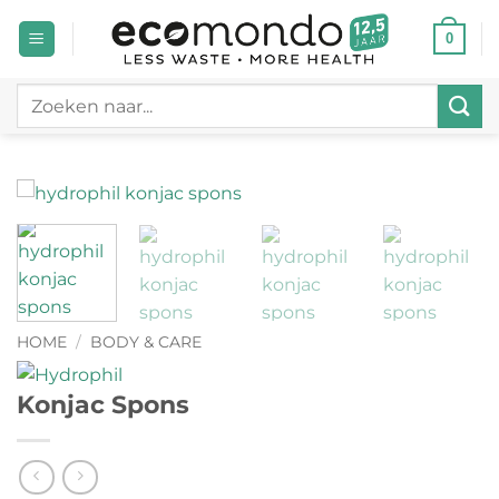
Ga
0
naar
inhoud
Zoeken
naar:
HOME
/
BODY & CARE
Konjac Spons