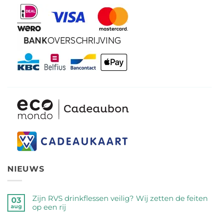
NIEUWS
Zijn RVS drinkflessen veilig? Wij zetten de feiten
03
op een rij
aug
Geen