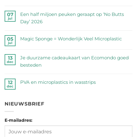
Geen
reacties
Een half miljoen peuken geraapt op ‘No Butts
07
jul
op
Day’ 2026
Zijn
Geen
RVS
reacties
Magic Sponge = Wonderlijk Veel Microplastic
05
drinkflessen
jul
op
Geen
veilig?
Een
reacties
Wij
Je duurzame cadeaukaart van Ecomondo goed
13
half
dec
op
zetten
besteden
miljoen
Magic
de
Geen
peuken
Sponge
feiten
reacties
geraapt
PVA en microplastics in wasstrips
12
=
dec
op
op
op
Geen
Wonderlijk
een
Je
‘No
reacties
Veel
rij
duurzame
NIEUWSBRIEF
Butts
op
Microplastic
cadeaukaart
Day’
PVA
van
2026
E-mailadres:
en
Ecomondo
microplastics
goed
in