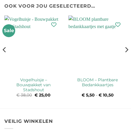
OOK VOOR JOU GESELECTEERD…
Sale
Vogelhuisje –
BLOOM – Plantbare
Bouwpakket van
Bedankkaartjes
Stadshout
€
38,00
Oorspronkelijke
€
25,00
Huidige
€
5,50
-
€
10,50
Prijsklas
prijs
prijs
€ 5,50
was:
is:
tot
€ 38,00.
€ 25,00.
€ 10,50
VEILIG WINKELEN