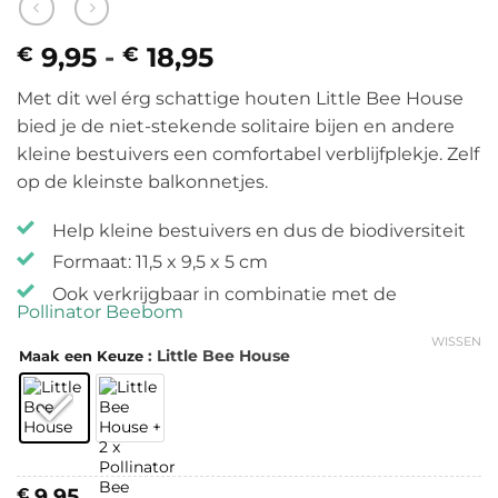
9,95
-
18,95
Prijsklasse:
€
€
€ 9,95
Met dit wel érg schattige houten Little Bee House
tot
bied je de niet-stekende solitaire bijen en andere
€ 18,95
kleine bestuivers een comfortabel verblijfplekje. Zelf
op de kleinste balkonnetjes.
Help kleine bestuivers en dus de biodiversiteit
Formaat: 11,5 x 9,5 x 5 cm
Ook verkrijgbaar in combinatie met de
Pollinator Beebom
WISSEN
: Little Bee House
Maak een Keuze
9,95
€