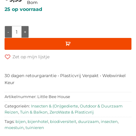
25 op voorraad
Kikkerland - Little Bee House / Klein Bijenhotel aantal
Zet op mijn lijstje
30 dagen retourgarantie • Plasticvrij Verpakt • Webwinkel
Keur
Artikelnummer:
Little Bee House
Categorieën:
Insecten & (On)gedierte
,
Outdoor & Duurzaam
Reizen
,
Tuin & Balkon
,
ZeroWaste & Plasticvrij
Tags:
bijen
,
bijenhotel
,
biodiversiteit
,
duurzaam
,
insecten
,
moestuin
,
tuinieren