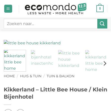
Ga
0
naar
inhoud
Zoeken
naar:
HOME
/
HUIS & TUIN
/
TUIN & BALKON
Kikkerland – Little Bee House / Klein
Bijenhotel