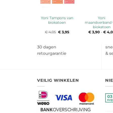
oni inlegkruisjes
Yoni Tampons van
Yoni
van biokatoen
biokatoen
maandverband 
biokatoen
€
4,19
-
€
4,49
Prijsklasse:
€
4,05
Oorspronkelijke
€
3,95
Huidige
€
3,90
-
€
4,0
€ 4,19
prijs
prijs
tot
was:
is:
€ 4,49
€ 4,05.
€ 3,95.
30 dagen
sne
retourgarantie
& s
VEILIG WINKELEN
NI
03
aug