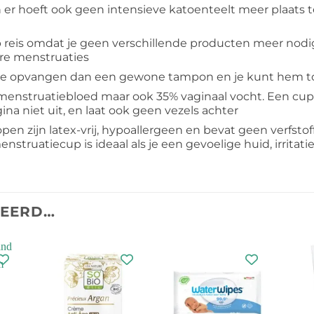
 er hoeft ook geen intensieve katoenteelt meer plaats 
 op reis omdat je geen verschillende producten meer nod
are menstruaties
me opvangen dan een gewone tampon en je kunt hem to
menstruatiebloed maar ook 35% vaginaal vocht. Een cup
gina niet uit, en laat ook geen vezels achter
n zijn latex-vrij, hypoallergeen en bevat geen verfstoff
nstruatiecup is ideaal als je een gevoelige huid, irritatie
TEERD…