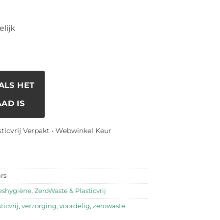
lijk
ALS HET
AD IS
sticvrij Verpakt • Webwinkel Keur
rs
shygiëne
,
ZeroWaste & Plasticvrij
ticvrij
,
verzorging
,
voordelig
,
zerowaste