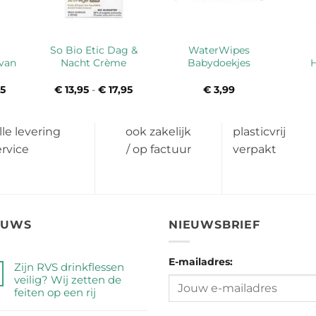
So Bio Etic Dag &
WaterWipes
van
Nacht Crème
Babydoekjes
5
Prijsklasse:
€
13,95
-
€
17,95
Prijsklasse:
€
3,99
€ 3,90
€ 13,95
tot
tot
€ 4,05
€ 17,95
lle levering
ook zakelijk
plasticvrij
ervice
/ op factuur
verpakt
EUWS
NIEUWSBRIEF
E-mailadres:
Zijn RVS drinkflessen
veilig? Wij zetten de
feiten op een rij
Geen