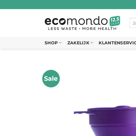
Ga
naar
inhoud
Zo
naa
SHOP
ZAKELIJK
KLANTENSERVI
Sale