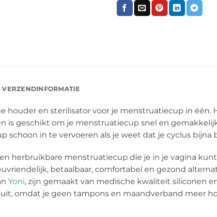
VERZENDINFORMATIE
 houder en sterilisator voor je menstruatiecup in één. 
 is geschikt om je menstruatiecup snel en gemakkelijk t
choon in te vervoeren als je weet dat je cyclus bijna be
een herbruikbare menstruatiecup die je in je vagina ku
ilieuvriendelijk, betaalbaar, comfortabel en gezond alte
an
Yoni
, zijn gemaakt van medische kwaliteit siliconen en
al uit, omdat je geen tampons en maandverband meer ho