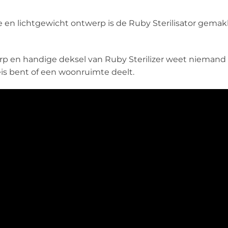
n lichtgewicht ontwerp is de Ruby Sterilisator gemakkel
rp en handige deksel van Ruby Sterilizer weet niemand 
eis bent of een woonruimte deelt.