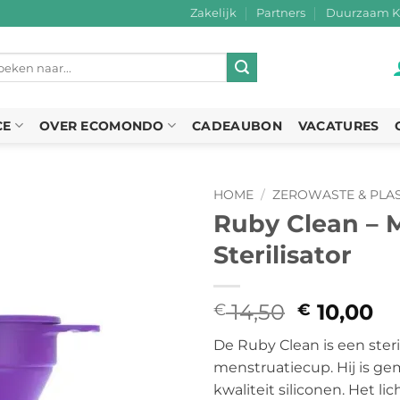
Zakelijk
Partners
Duurzaam K
eken
r:
CE
OVER ECOMONDO
CADEAUBON
VACATURES
HOME
/
ZEROWASTE & PLAS
Ruby Clean – 
Sterilisator
14,50
Oorspron
10,00
Hu
€
€
prijs
pr
De Ruby Clean is een steri
was:
is:
menstruatiecup. Hij is g
€ 14,50.
€ 
kwaliteit siliconen. Het 