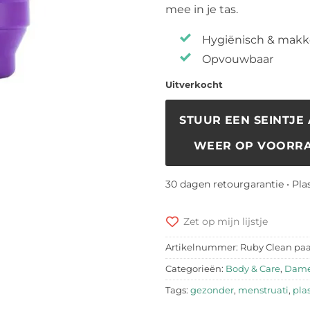
mee in je tas.
Hygiënisch & makke
Opvouwbaar
Uitverkocht
STUUR EEN SEINTJE 
WEER OP VOORRA
30 dagen retourgarantie • Pla
Zet op mijn lijstje
Artikelnummer:
Ruby Clean paa
Categorieën:
Body & Care
,
Dame
Tags:
gezonder
,
menstruati
,
plas