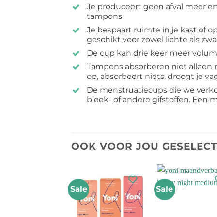
Je produceert geen afval meer en
tampons
Je bespaart ruimte in je kast of
geschikt voor zowel lichte als zw
De cup kan drie keer meer volu
Tampons absorberen niet alleen 
op, absorbeert niets, droogt je va
De menstruatiecups die we verkope
bleek- of andere gifstoffen. Een me
OOK VOOR JOU GESELEC
Sale
Sale