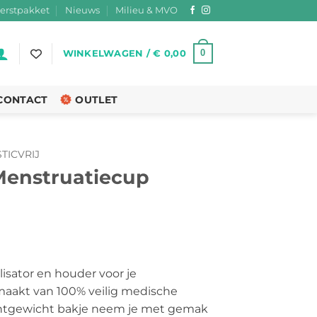
erstpakket
Nieuws
Milieu & MVO
0
WINKELWAGEN /
€
0,00
CONTACT
OUTLET
TICVRIJ
Menstruatiecup
kelijke
idige
ijs
lisator en houder voor je
emaakt van 100% veilig medische
10,00.
lichtgewicht bakje neem je met gemak