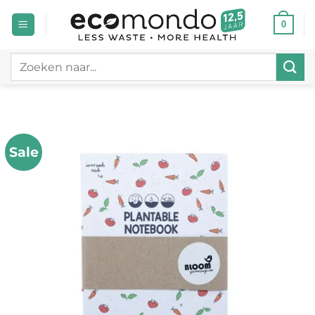
Ga
0
naar
inhoud
Zoeken
naar:
Sale