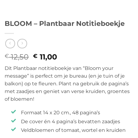
BLOOM – Plantbaar Notitieboekje
12,50
Oorspronkelijke
11,00
Huidige
€
€
prijs
prijs
Dit Plantbaar notitieboekje van “Bloom your
was:
is:
message” is perfect om je bureau (en je tuin of je
€ 12,50.
€ 11,00.
balkon) op te fleuren. Plant na gebruik de pagina’s
met zaadjes en geniet van verse kruiden, groentes
of bloemen!
Formaat 14 x 20 cm., 48 pagina’s
De cover én 4 pagina’s bevatten zaadjes
Veldbloemen of tomaat, wortel en kruiden