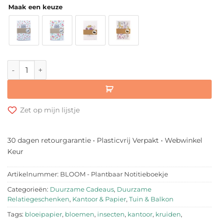
Maak een keuze
BLOOM - Plantbaar Notitieboekje aantal
Zet op mijn lijstje
30 dagen retourgarantie • Plasticvrij Verpakt • Webwinkel
Keur
Artikelnummer:
BLOOM - Plantbaar Notitieboekje
Categorieën:
Duurzame Cadeaus
,
Duurzame
Relatiegeschenken
,
Kantoor & Papier
,
Tuin & Balkon
Tags:
bloeipapier
,
bloemen
,
insecten
,
kantoor
,
kruiden
,