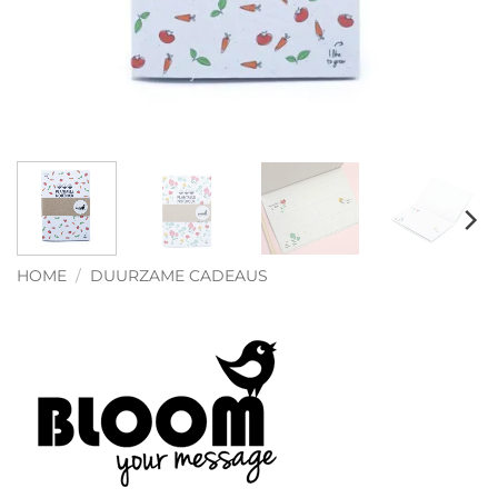
HOME
/
DUURZAME CADEAUS