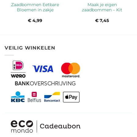
Zaadbommen Eetbare
Maak je eigen
Bloemen in zakje
zaadbommen – Kit
ke
ge
€
4,99
€
7,45
5.
VEILIG WINKELEN