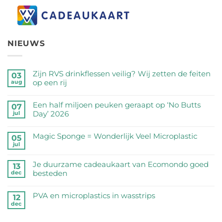
NIEUWS
Zijn RVS drinkflessen veilig? Wij zetten de feiten
03
op een rij
aug
Geen
reacties
Een half miljoen peuken geraapt op ‘No Butts
07
op
Day’ 2026
jul
Zijn
Geen
RVS
reacties
Magic Sponge = Wonderlijk Veel Microplastic
05
drinkflessen
op
jul
veilig?
Geen
Een
Wij
reacties
half
Je duurzame cadeaukaart van Ecomondo goed
zetten
op
13
miljoen
besteden
dec
de
Magic
peuken
feiten
Sponge
Geen
geraapt
op
=
reacties
PVA en microplastics in wasstrips
op
12
een
Wonderlijk
op
dec
‘No
Geen
rij
Veel
Je
Butts
reacties
Microplastic
duurzame