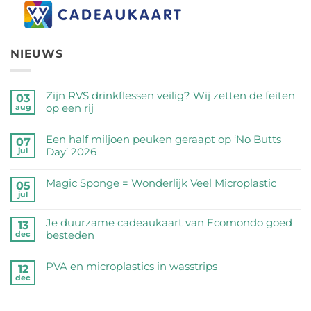
NIEUWS
Zijn RVS drinkflessen veilig? Wij zetten de feiten
03
op een rij
aug
Geen
reacties
Een half miljoen peuken geraapt op ‘No Butts
07
op
Day’ 2026
jul
Zijn
Geen
RVS
reacties
Magic Sponge = Wonderlijk Veel Microplastic
05
drinkflessen
op
jul
veilig?
Geen
Een
Wij
reacties
half
Je duurzame cadeaukaart van Ecomondo goed
zetten
op
13
miljoen
besteden
dec
de
Magic
peuken
feiten
Sponge
Geen
geraapt
op
=
reacties
PVA en microplastics in wasstrips
op
12
een
Wonderlijk
op
dec
‘No
Geen
rij
Veel
Je
Butts
reacties
Microplastic
duurzame
Day’
op