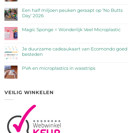
Geen
reacties
Een half miljoen peuken geraapt op ‘No Butts
op
Day’ 2026
Zijn
Geen
RVS
reacties
Magic Sponge = Wonderlijk Veel Microplastic
drinkflessen
op
veilig?
Geen
Een
Wij
reacties
half
zetten
op
Je duurzame cadeaukaart van Ecomondo goed
miljoen
de
Magic
besteden
peuken
feiten
Sponge
geraapt
Geen
op
=
op
reacties
een
PVA en microplastics in wasstrips
Wonderlijk
‘No
op
rij
Veel
Geen
Butts
Je
Microplastic
reacties
Day’
duurzame
op
2026
cadeaukaart
PVA
VEILIG WINKELEN
van
en
Ecomondo
microplastics
goed
in
besteden
wasstrips