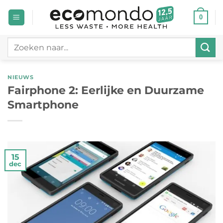
Ga
0
naar
inhoud
Zoeken
naar:
NIEUWS
Fairphone 2: Eerlijke en Duurzame
Smartphone
15
dec