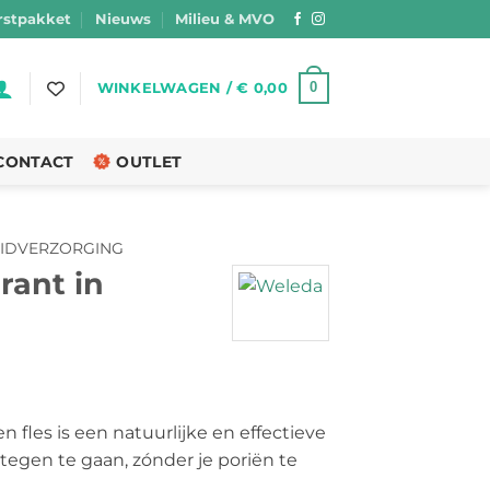
stpakket
Nieuws
Milieu & MVO
0
WINKELWAGEN /
€
0,00
CONTACT
OUTLET
IDVERZORGING
ant in
kelijke
idige
js
 fles is een natuurlijke en effectieve
egen te gaan, zónder je poriën te
14,50.