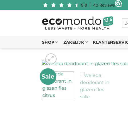
Ga
naar
inhoud
Zo
naa
SHOP
ZAKELIJK
KLANTENSERVI
Sale