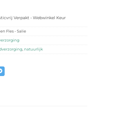
sticvrij Verpakt • Webwinkel Keur
n Fles - Salie
verzorging
dverzorging
,
natuurlijk