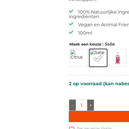
100% Natuurlijke ingr
ingrediënten
Vegan en Animal Frie
100ml
: Salie
Maak een keuze
2 op voorraad (kan nabe
Weleda Deodorant in Glazen 
Zet op mijn lijstje