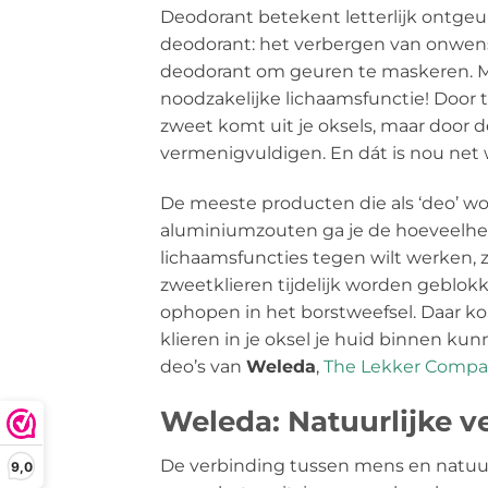
Deodorant betekent letterlijk ontgeurd
deodorant: het verbergen van onwen
deodorant om geuren te maskeren. Maa
noodzakelijke lichaamsfunctie! Door 
zweet komt uit je oksels, maar door d
vermenigvuldigen. En dát is nou net 
De meeste producten die als ‘deo’ wor
aluminiumzouten ga je de hoeveelheid 
lichaamsfuncties tegen wilt werken, z
zweetklieren tijdelijk worden geblok
ophopen in het borstweefsel. Daar kom
klieren in je oksel je huid binnen ku
deo’s van
Weleda
,
The Lekker Comp
Weleda: Natuurlijke ve
De verbinding tussen mens en natuur 
9,0