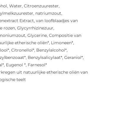
hol, Water, Citroenzuurester,
tylmelkzuurester, natriumzout,
nextract Extract, van loofblaadjes van
e rozen, Glycyrrhizinezuur,
oniumzout, Glycerine, Compositie van
urlijke etherische oliën*, Limoneen*,
lool*, Citronellol*, Benzylalcohol*,
ylbenzoaat*, Benzylsalicylaat*, Geraniol*,
al*, Eugenol *, Farnesol*
rkregen uit natuurlijke etherische oliën van
ogische teelt