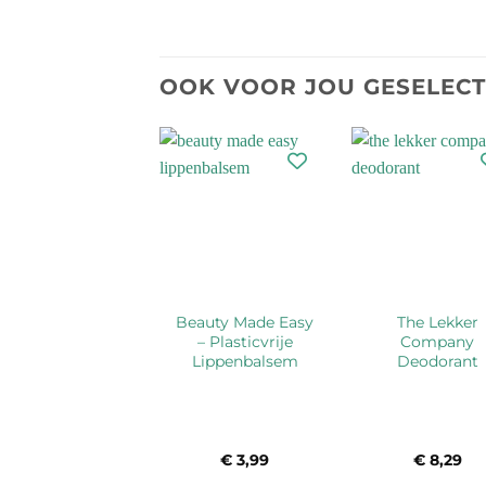
OOK VOOR JOU GESELEC
Plasticvrije
Beauty Made Easy
The Lekker
Handcrème
– Plasticvrije
Company
Lippenbalsem
Deodorant
€
2,80
-
€
7,95
Prijsklasse:
€
3,99
€
8,29
€ 2,80