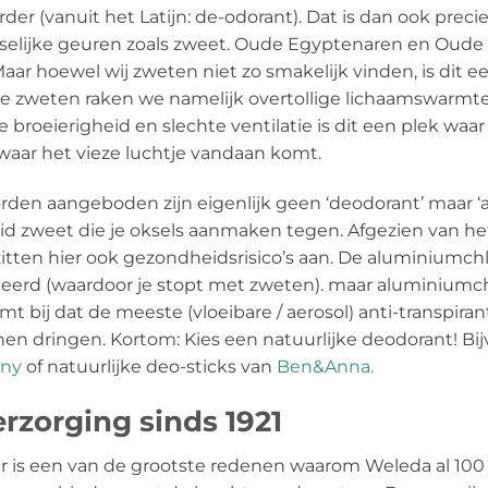
er (vanuit het Latijn: de-odorant). Dat is dan ook preci
selijke geuren zoals zweet. Oude Egyptenaren en Oud
r hoewel wij zweten niet zo smakelijk vinden, is dit ee
te zweten raken we namelijk overtollige lichaamswarmte 
e broeierigheid en slechte ventilatie is dit een plek waa
waar het vieze luchtje vandaan komt.
den aangeboden zijn eigenlijk geen ‘deodorant’ maar ‘an
zweet die je oksels aanmaken tegen. Afgezien van het fe
itten hier ook gezondheidsrisico’s aan. De aluminiumchl
keerd (waardoor je stopt met zweten). maar aluminiumch
t bij dat de meeste (vloeibare / aerosol) anti-transpira
nnen dringen. Kortom: Kies een natuurlijke deodorant! Bi
any
of natuurlijke deo-sticks van
Ben&Anna.
rzorging sinds 1921
is een van de grootste redenen waarom Weleda al 100 jaa