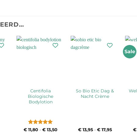
TEERD…
Sale
Centifolia
So Bio Etic Dag &
Wel
Biologische
Nacht Crème
Bodylotion
Waardering
€
11,80
-
€
13,50
Prijsklasse:
€
13,95
-
€
17,95
Prijsklasse:
€
€ 11,80
€ 13,95
5
uit 5