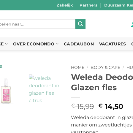
Zakelijk
Partners
Duurzaam Ker
eken
r:
CE
OVER ECOMONDO
CADEAUBON
VACATURES
HOME
/
BODY & CARE
/
HU
Weleda Deodor
Glazen fles
15,99
Oorspron
14,50
Hu
€
€
prijs
pri
Weleda deodorant in glazen
was:
is:
manier om zweetluchtjes t
€ 15,99.
€ 
verstoppen.