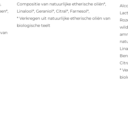
,
Compositie van natuurlijke etherische oliën*,
Alco
en*,
Linalool*, Geraniol*, Citral*, Farnesol*,
Lac
* Verkregen uit natuurlijke etherische oliën van
Roze
biologische teelt
wild
 van
amm
natu
Lina
Benz
Citr
* Ve
biol