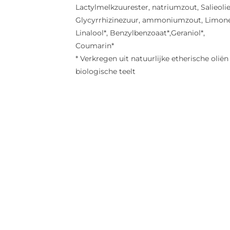
Lactylmelkzuurester, natriumzout, Salieolie
Glycyrrhizinezuur, ammoniumzout, Limone
Linalool*, Benzylbenzoaat*,Geraniol*,
Coumarin*
* Verkregen uit natuurlijke etherische oliën
biologische teelt