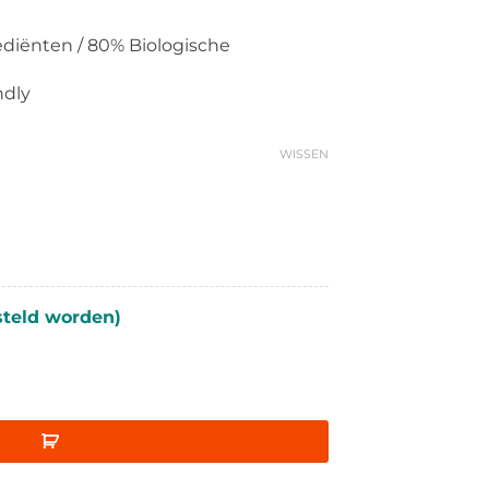
ediënten / 80% Biologische
ndly
WISSEN
steld worden)
fles aantal