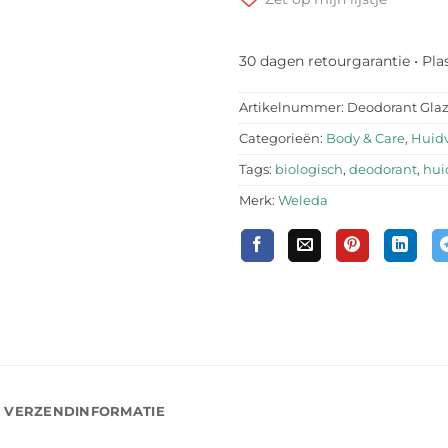
30 dagen retourgarantie • Pla
Artikelnummer:
Deodorant Glaze
Categorieën:
Body & Care
,
Huid
Tags:
biologisch
,
deodorant
,
hui
Merk:
Weleda
VERZENDINFORMATIE