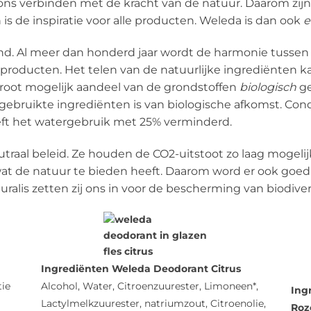
e ons verbinden met de kracht van de natuur. Daarom zi
n is de inspiratie voor alle producten. Weleda is dan ook
e
nd. Al meer dan honderd jaar wordt de harmonie tussen
producten. Het telen van de natuurlijke ingrediënten 
groot mogelijk aandeel van de grondstoffen
biologisch
ge
gebruikte ingrediënten is van biologische afkomst. Cond
eft het watergebruik met 25% verminderd.
raal beleid. Ze houden de CO2-uitstoot zo laag mogelij
at de natuur te bieden heeft. Daarom word er ook goe
is zetten zij ons in voor de bescherming van biodivers
Ingrediënten Weleda Deodorant Citrus
tie
Alcohol, Water, Citroenzuurester, Limoneen*,
Ing
Lactylmelkzuurester, natriumzout, Citroenolie,
Ro