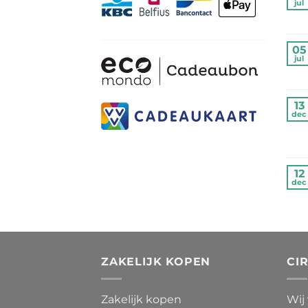
jul
05
jul
13
dec
12
dec
ZAKELIJK KOPEN
CI
Zakelijk kopen
Wij