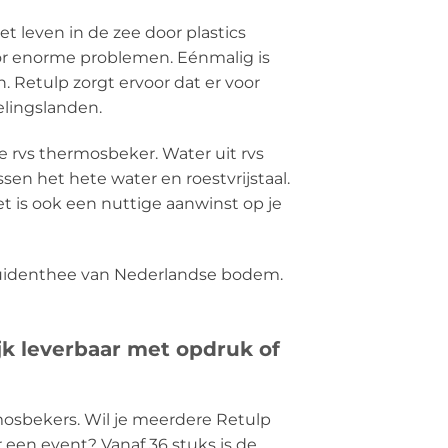
et leven in de zee door plastics
oor enorme problemen. Eénmalig is
 Retulp zorgt ervoor dat er voor
elingslanden.
e rvs thermosbeker. Water uit rvs
en het hete water en roestvrijstaal.
t is ook een nuttige aanwinst op je
ruidenthee van Nederlandse bodem.
jk leverbaar met opdruk of
mosbekers. Wil je meerdere Retulp
or een event? Vanaf 36 stuks is de