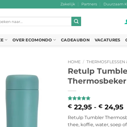
Zakelijk
Partners
Duurzaam K
eken
r:
CE
OVER ECOMONDO
CADEAUBON
VACATURES
HOME
/
THERMOSFLESSEN 
Retulp Tumble
Thermosbeker
Waardering
1
22,95
-
24,95
P
€
€
5
op 5
€
gebaseerd
Retulp Tumbler Thermosbe
op
t
klantbeoordeling
thee, koffie, water, soep of