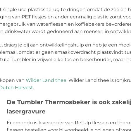
t single use plastics terug te dringen omdat de zee en h
jging van PET flesjes en ander eenmalig plastic zorgt v
hergebruik van waterflessen en koffiebekers bevorderen.
hoon drinkwater wordt gedoneerd aan mensen in ontwikk
, draag je bij aan ontwikkelingshulp en heb je een mooi
elemaal, omdat er geen smaakoverdracht plaatsvindt tuss
ulp Tumbler in vrijwel elke tas en bekerhouder, maar he
verkopen van
Wilder Land thee.
Wilder Land thee is (on)k
Dutch Harvest.
De Tumbler Thermosbeker is ook zakeli
lasergravure
Ecomondo is leverancier van Retulp flessen en ther
flessen bestellen voor bijvoorbeeld je collega’s of vo