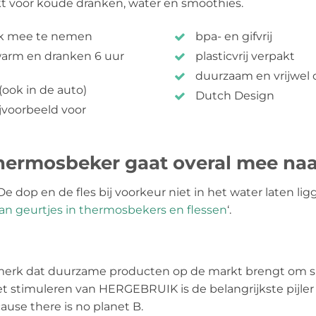
kt voor koude dranken, water en smoothies.
ijk mee te nemen
bpa- en gifvrij
 warm en dranken 6 uur
plasticvrij verpakt
duurzaam en vrijwel o
ook in de auto)
Dutch Design
jvoorbeeld voor
hermosbeker gaat overal mee naa
dop en de fles bij voorkeur niet in het water laten lig
n geurtjes in thermosbekers en flessen
‘.
 merk dat duurzame producten op de markt brengt om sin
et stimuleren van HERGEBRUIK is de belangrijkste pijler
use there is no planet B.