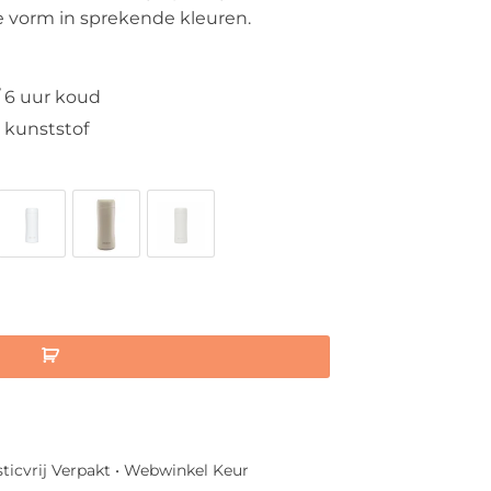
€ 24,95
te vorm in sprekende kleuren.
 6 uur koud
 kunststof
er aantal
sticvrij Verpakt • Webwinkel Keur