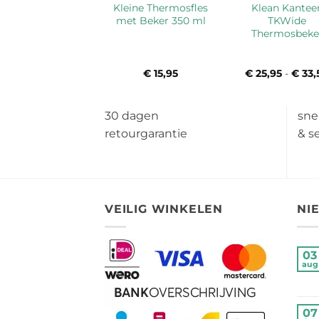
Kleine Thermosfles
Klean Kantee
met Beker 350 ml
TKWide
Thermosbeke
€
15,95
€
25,95
-
€
33,
30 dagen
sne
retourgarantie
& s
VEILIG WINKELEN
NI
03
aug
07