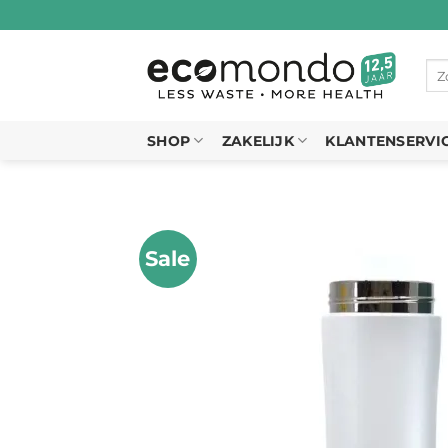
Ga
naar
inhoud
Zo
naa
SHOP
ZAKELIJK
KLANTENSERVI
Sale