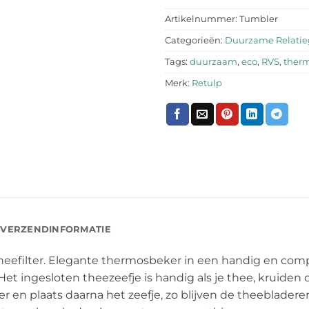
Artikelnummer:
Tumbler
Categorieën:
Duurzame Relati
Tags:
duurzaam
,
eco
,
RVS
,
therm
Merk:
Retulp
VERZENDINFORMATIE
efilter. Elegante thermosbeker in een handig en comp
et ingesloten theezeefje is handig als je thee, kruiden o
 en plaats daarna het zeefje, zo blijven de theebladere