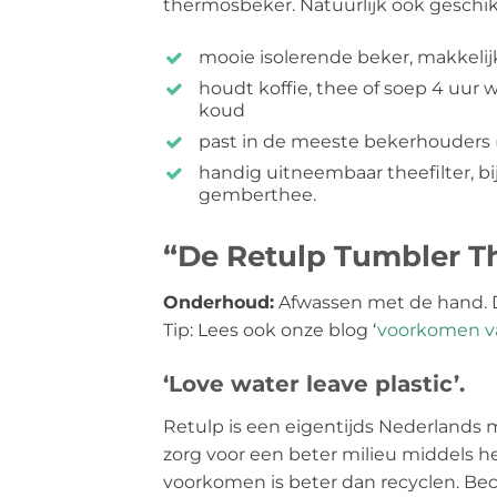
thermosbeker. Natuurlijk ook geschi
mooie isolerende beker, makkel
houdt koffie, thee of soep 4 uur
koud
past in de meeste bekerhouders (
handig uitneembaar theefilter, bi
gemberthee.
“De Retulp Tumbler T
Onderhoud:
Afwassen met de hand. De 
Tip: Lees ook onze blog ‘
voorkomen va
‘Love water leave plastic’.
Retulp is een eigentijds Nederlands
zorg voor een beter milieu middels h
voorkomen is beter dan recyclen. Beca