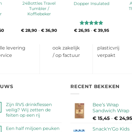
n
24Bottles Travel
A
Dopper Insulated
Tumbler /
T
r
Koffiebeker
Waardering
50
Prijsklasse:
€
28,90
-
€
36,90
Prijsklasse:
€
26,95
-
€
39,95
Prijsklasse:
€ 25,95
€ 28,90
€ 26,95
5
uit 5
tot
tot
tot
€ 33,50
€ 36,90
€ 39,95
lle levering
ook zakelijk
plasticvrij
ervice
/ op factuur
verpakt
EUWS
RECENT BEKEKEN
Zijn RVS drinkflessen
Bee’s Wrap
veilig? Wij zetten de
Sandwich Wrap
feiten op een rij
€
15,45
-
€
24,9
Geen
reacties
Een half miljoen peuken
Snack'n'Go Kids