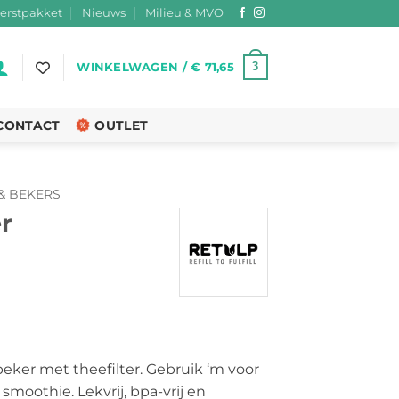
erstpakket
Nieuws
Milieu & MVO
3
WINKELWAGEN /
€
71,65
CONTACT
OUTLET
& BEKERS
r
rijsklasse:
 22,95
ker met theefilter. Gebruik ‘m voor
ot
 smoothie. Lekvrij, bpa-vrij en