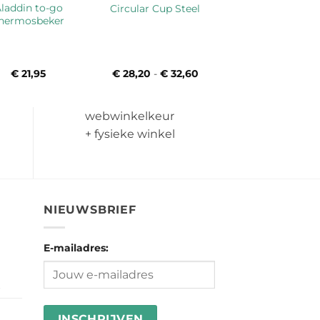
laddin to-go
Circular Cup Steel
hermosbeker
€
21,95
€
28,20
-
€
32,60
Prijsklasse:
€ 28,20
tot
€ 32,60
webwinkelkeur
+ fysieke winkel
NIEUWSBRIEF
E-mailadres:
5
Prijsklasse:
€ 15,45
tot