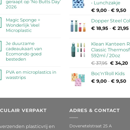
op
geraapt op ‘No Butts Day’
• Lunchzakje
Zijn
2026
€
9,00
-
€
9,50
P
RVS
Geen
drinkflessen
€
reacties
Magic Sponge =
Dopper Steel Co
veilig?
t
op
Wonderlijk Veel
Wij
€
18,95
-
€
21,95
€
Een
Microplastic
zetten
half
de
Geen
miljoen
feiten
reacties
Je duurzame
Klean Kanteen R
peuken
op
op
cadeaukaart van
Classic Thermosf
geraapt
een
Magic
Ecomondo goed
op
592ml / 20oz
rij
Sponge
besteden
‘No
€
37,95
Oorspron
€
34,20
=
Butts
Geen
Wonderlijk
prijs
p
Day’
reacties
PVA en microplastics in
Boc'n'Roll Kids
Veel
was:
i
2026
op
wasstrips
Microplastic
€
9,00
-
€
9,50
P
€ 37,95.
Je
Geen
duurzame
€
reacties
cadeaukaart
t
op
van
€
PVA
Ecomondo
en
goed
RCULAIR VERPAKT
microplastics
ADRES & CONTACT
besteden
in
wasstrips
Dovenetelstraat 25 A
 verzenden plasticvrij en