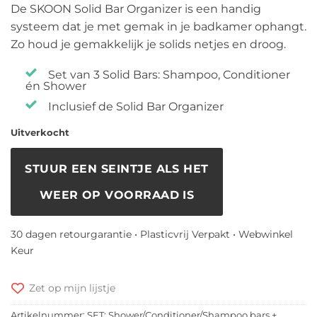
De SKOON Solid Bar Organizer is een handig
was:
is:
systeem dat je met gemak in je badkamer ophangt.
€ 34,00.
€ 29,95.
Zo houd je gemakkelijk je solids netjes en droog.
Set van 3 Solid Bars: Shampoo, Conditioner
én Shower
Inclusief de Solid Bar Organizer
Uitverkocht
STUUR EEN SEINTJE ALS HET
WEER OP VOORRAAD IS
30 dagen retourgarantie • Plasticvrij Verpakt • Webwinkel
Keur
Zet op mijn lijstje
Artikelnummer:
SET: Shower/Conditioner/Shampoo bars +