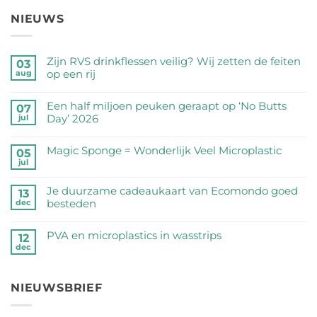
NIEUWS
Zijn RVS drinkflessen veilig? Wij zetten de feiten
03
op een rij
aug
Geen
reacties
Een half miljoen peuken geraapt op ‘No Butts
07
op
Day’ 2026
jul
Zijn
Geen
RVS
reacties
Magic Sponge = Wonderlijk Veel Microplastic
05
drinkflessen
op
jul
veilig?
Geen
Een
Wij
reacties
half
Je duurzame cadeaukaart van Ecomondo goed
zetten
op
13
miljoen
besteden
dec
de
Magic
peuken
feiten
Sponge
Geen
geraapt
op
=
reacties
PVA en microplastics in wasstrips
op
12
een
Wonderlijk
op
dec
‘No
Geen
rij
Veel
Je
Butts
reacties
Microplastic
duurzame
Day’
op
cadeaukaart
NIEUWSBRIEF
2026
PVA
van
en
Ecomondo
microplastics