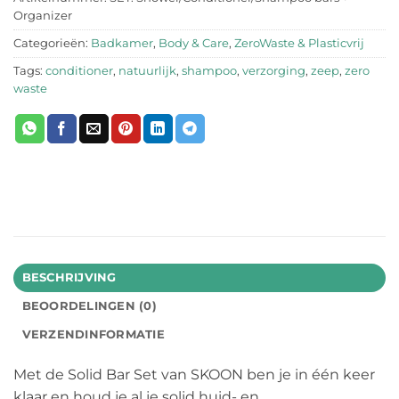
Organizer
Categorieën:
Badkamer
,
Body & Care
,
ZeroWaste & Plasticvrij
Tags:
conditioner
,
natuurlijk
,
shampoo
,
verzorging
,
zeep
,
zero
waste
BESCHRIJVING
BEOORDELINGEN (0)
VERZENDINFORMATIE
Met de Solid Bar Set van SKOON ben je in één keer
klaar en houd je al je solid huid- en