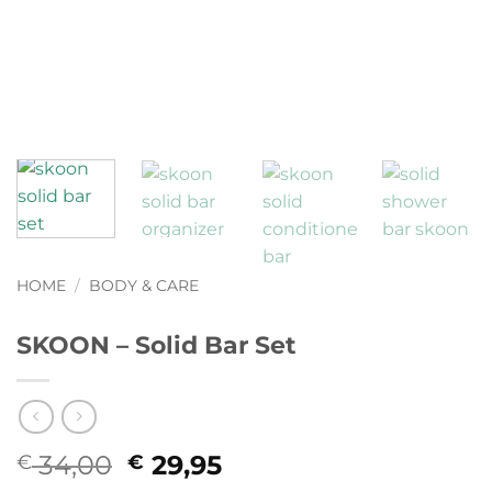
HOME
/
BODY & CARE
SKOON – Solid Bar Set
34,00
Oorspronkelijke
29,95
Huidige
€
€
prijs
prijs