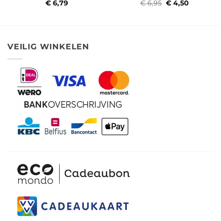
€
6,79
€
6,95
Oorspronkelijke
€
4,50
Huidige
prijs
prijs
was:
is:
€ 6,95.
€ 4,50.
VEILIG WINKELEN