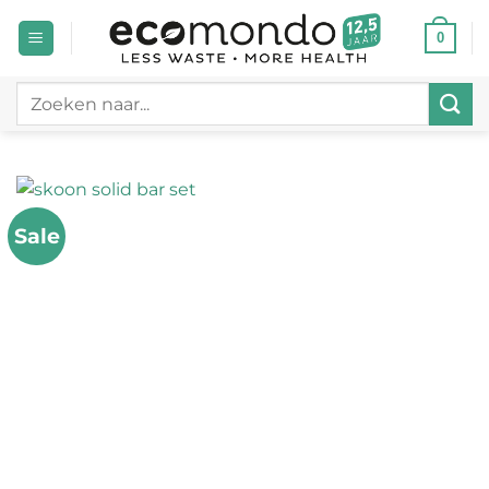
Ga
0
naar
inhoud
Zoeken
naar:
Sale