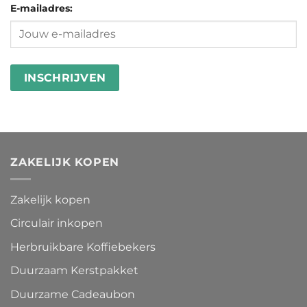
goed
E-mailadres:
in
besteden
wasstrips
ZAKELIJK KOPEN
Zakelijk kopen
Circulair inkopen
Herbruikbare Koffiebekers
Duurzaam Kerstpakket
Duurzame Cadeaubon