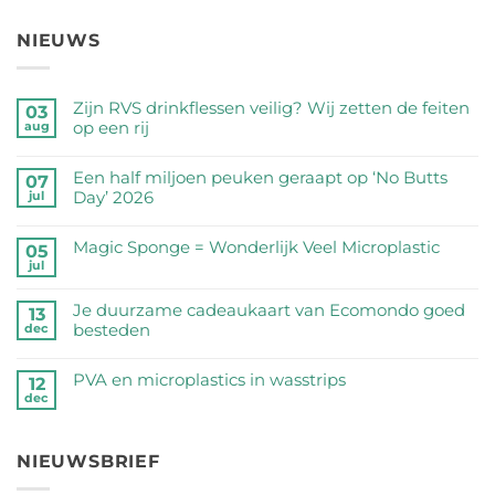
NIEUWS
Zijn RVS drinkflessen veilig? Wij zetten de feiten
03
op een rij
aug
Geen
reacties
Een half miljoen peuken geraapt op ‘No Butts
07
op
Day’ 2026
jul
Zijn
Geen
RVS
reacties
Magic Sponge = Wonderlijk Veel Microplastic
05
drinkflessen
op
jul
veilig?
Geen
Een
Wij
reacties
half
Je duurzame cadeaukaart van Ecomondo goed
zetten
op
13
miljoen
besteden
dec
de
Magic
peuken
feiten
Sponge
Geen
geraapt
op
=
reacties
PVA en microplastics in wasstrips
op
12
een
Wonderlijk
op
dec
‘No
Geen
rij
Veel
Je
Butts
reacties
Microplastic
duurzame
Day’
op
cadeaukaart
NIEUWSBRIEF
2026
PVA
van
en