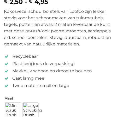
2,50
-
4,95
Prijsklasse:
€
€
€ 2,50
Kokosvezel schuurborstels van LoofCo zijn lekker
tot
stevig voor het schoonmaken van tuinmeubels,
€ 4,95
tegels, potten en afwas. 2 maten leverbaar. Je kunt
met deze
tawashi
ook (wortel)groentes, aardappels
e.d. schoonborstelen. Stevig, duurzaam, robuust en
gemaakt van natuurlijke materialen.
Recyclebaar
Plasticvrij (ook de verpakking)
Makkelijk schoon en droog te houden
Gaat lamg mee
Twee maten: small en large
Maat