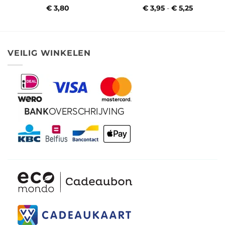
€
3,80
€
3,95
-
€
5,25
Prijsklass
€ 3,95
tot
€ 5,25
VEILIG WINKELEN