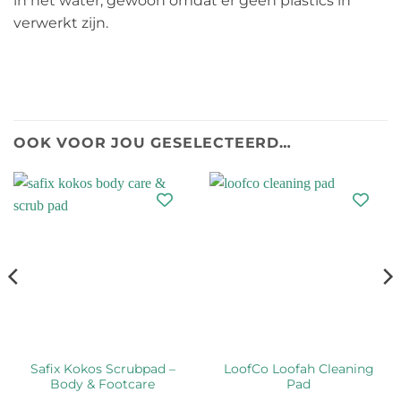
in het water, gewoon omdat er geen plastics in
verwerkt zijn.
OOK VOOR JOU GESELECTEERD…
Safix Kokos Scrubpad –
LoofCo Loofah Cleaning
Body & Footcare
Pad