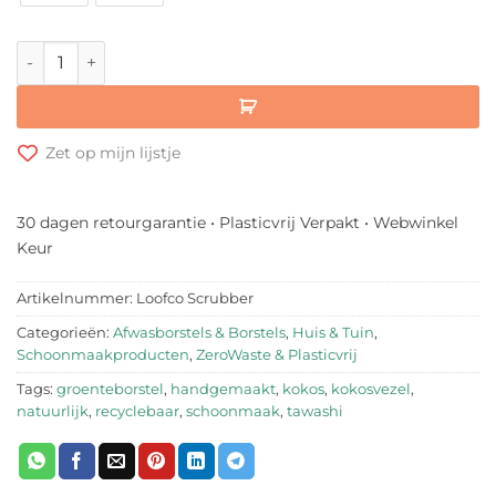
LoofCo Kokosvezel Scrubbing Brush aantal
Zet op mijn lijstje
30 dagen retourgarantie • Plasticvrij Verpakt • Webwinkel
Keur
Artikelnummer:
Loofco Scrubber
Categorieën:
Afwasborstels & Borstels
,
Huis & Tuin
,
Schoonmaakproducten
,
ZeroWaste & Plasticvrij
Tags:
groenteborstel
,
handgemaakt
,
kokos
,
kokosvezel
,
natuurlijk
,
recyclebaar
,
schoonmaak
,
tawashi