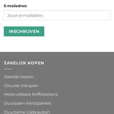
Ecomondo
microplastics
goed
E-mailadres:
in
besteden
wasstrips
ZAKELIJK KOPEN
Zakelijk kopen
Circulair inkopen
Herbruikbare Koffiebekers
Duurzaam Kerstpakket
Duurzame Cadeaubon