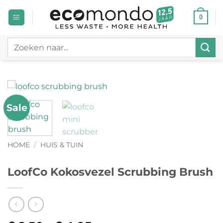
Ga
0
naar
inhoud
Zoeken
naar:
Sale
HOME
/
HUIS & TUIN
LoofCo Kokosvezel Scrubbing Brush