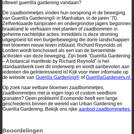
oftewel guerrilla gardening vandaan?
De zaadbommetjes vinden hun oorsprong in de beweging
van Guerilla Gardening® in Manhattan, in de jaren ’70.
Zelfverklaarde tuinpiraten en ondergrondse jagers begonnen
braakland te verfraaien met planten of zaadbommen in
geheime nachtelijke acties. Inmiddels is deze stroming
uitgegroeid tot een burgerbeweging die dorre landschappen
met bloemen nieuw leven inblaast. Richard Reynolds uit
Londen wordt beschouwd als een van de beroemdste
activisten van deze beweging. Zijn boek “Guerilla Gardening
– A botanical manifesto by Richard Reynold” is het
standaardwerk over dit onderwerp en wordt aanbevolen aan
iedereen die geïnteresseerd is! Kijk voor meer informatie op
de website van
Guerilla Gardening®
of
GuerillaGardeners.nl
Op zoek naar eetbare bloemen zaadbommetjes,
zaadbommetjes met je eigen logo of custom seedbom
granaten? Geen probleem! Ecomondo heeft een lange
geschiedenis binnen de wereld van Urban Gardening en
Guerilla Gardening. Bekijk ons rijke
aanbod zaadbommetjes.
Beoordelingen