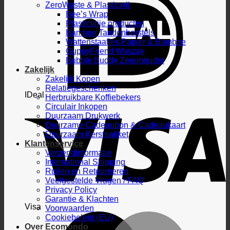
ZeroWaste & Plasticvrij
Bee’s Wrap
Plasticvrije producten
Bamboe Tandenborstels
Wattenstaafjes Papier & Bamboe
GuppyFriend Waszak
Bubble Buddy Zeephouder
Zakelijk
Zakelijk Kopen
Relatiegeschenken
IDeal
Herbruikbare Koffiebekers
Circulair Inkopen
Duurzaam Drukwerk
Duurzame Cadeaubon & Cadeaukaart
Duurzaam Kerstpakket
Klantenservice
Verzendinformatie
International Shipping
Ruilen en Retourneren
Veelgestelde Vragen / FAQ
Privacy Policy
Garantie & Klachten
Visa
Voorwaarden
Cookiebeleid (EU)
Over Ecomondo