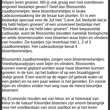
helpen leren groeien. Wil jij ook graag een niet overdreven
origineel bedankje geven? Geef dan Blossombs
zaadbommetjes: twee bloembommetjes in leuke
cadeauverpakking die de leraar kan planten. Er is een
bedankje speciaal voor de Juf met: “Lieve Juf, bedankt dat je
mij hebt helpen groeien” of een universeel bedankje met:
“Bedankt dat je mij hebt laten groeien”. Heel toepasselijk
cadeautje, want de Blossombs bevatten namelijk biologische
en wilde bloemenzaden voor bloemen waar bijen en vlinders
van houden. De kaartjes zijn leverbaar met 1, 2 of 3
zaadbommetjes. Het cadeaudoosje bevat 4
bloembommetjes.
Blossombs zaadbommetjes zorgen voor bloemeneilandjes.
Voedselparadijsjes voor bijen en vlinders. Blossombs
kunnen overal geplant worden waar maar bloemen kunnen
groeien: in de tuin, op het balkon of op een braakliggend
stukje grond. Even wacht op de regen (of gebruik water uit
een gieter) en na een paar weken is het genieten. En vooral
bijen en vlinders vinden hun weg naar de meest kleurrijke
bloemen!
Bij Ecomondo houden we van kleur, en al helemaal van
kleur in de natuur! Kleurrijke bloemen zijn enorm belangrijk
voor het voortbestaan van onze aardbol en al het leven