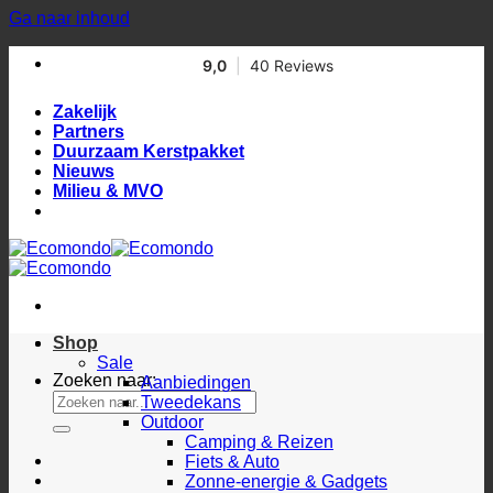
Ga naar inhoud
Zakelijk
Partners
Duurzaam Kerstpakket
Nieuws
Milieu & MVO
Shop
Sale
Zoeken naar:
Aanbiedingen
Tweedekans
Outdoor
Camping & Reizen
Fiets & Auto
Zonne-energie & Gadgets