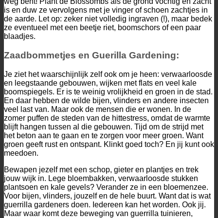
weg bent! Plant de Blossombs als de grond vochtig en zacht
is en duw ze vervolgens met je vinger of schoen zachtjes in
de aarde. Let op: zeker niet volledig ingraven (!), maar bedek
ze eventueel met een beetje riet, boomschors of een paar
blaadjes.
Zaadbommetjes en Guerilla Gardening:
Je ziet het waarschijnlijk zelf ook om je heen: verwaarloosde
en leegstaande gebouwen, wijken met flats en veel kale
boomspiegels. Er is te weinig vrolijkheid en groen in de stad.
En daar hebben de wilde bijen, vlinders en andere insecten
veel last van. Maar ook de mensen die er wonen. In de
zomer puffen de steden van de hittestress, omdat de warmte
blijft hangen tussen al die gebouwen. Tijd om de strijd met
het beton aan te gaan en te zorgen voor meer groen. Want
groen geeft rust en ontspant. Klinkt goed toch? En jij kunt ook
meedoen.
Bewapen jezelf met een schop, gieter en plantjes en trek
jouw wijk in. Lege bloembakken, verwaarloosde stukken
plantsoen en kale gevels? Verander ze in een bloemenzee.
Voor bijen, vlinders, jouzelf en de hele buurt. Want dat is wat
guerrilla gardeners doen. Iedereen kan het worden. Ook jij.
Maar waar komt deze beweging van guerrilla tuinieren,