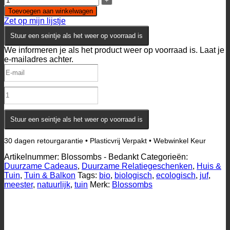
Toevoegen aan winkelwagen
Zet op mijn lijstje
Stuur een seintje als het weer op voorraad is
We informeren je als het product weer op voorraad is. Laat je
e-mailadres achter.
Stuur een seintje als het weer op voorraad is
30 dagen retourgarantie • Plasticvrij Verpakt • Webwinkel Keur
Artikelnummer:
Blossombs - Bedankt
Categorieën:
Duurzame Cadeaus
,
Duurzame Relatiegeschenken
,
Huis &
Tuin
,
Tuin & Balkon
Tags:
bio
,
biologisch
,
ecologisch
,
juf
,
meester
,
natuurlijk
,
tuin
Merk:
Blossombs