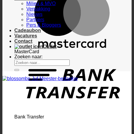
Milieu & MVO
Verpakking
Nieuws
Partners
Pers & Bloggers
Cadeaubon
Vacatures
Contact
Outlet
MasterCard
Zoeken naar:
Bank Transfer