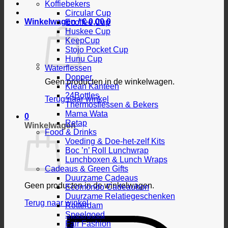
Koffiebekers
Circular Cup
Winkelwagen /
€
0,00
0
Ecoffee Cup
Huskee Cup
KeepCup
Stojo Pocket Cup
Hunu Cup
Waterflessen
Dopper
Geen producten in de winkelwagen.
Klean Kanteen
24Bottles
Terug naar winkel
Thermosflessen & Bekers
Mama Wata
0
Retap
Winkelwagen
Food & Drinks
Voeding & Doe-het-zelf Kits
Boc ’n’ Roll Lunchwrap
Lunchboxen & Lunch Wraps
Cadeaus & Green Gifts
Duurzame Cadeaus
Geen producten in de winkelwagen.
Ecomondo Cadeaubon
Duurzame Relatiegeschenken
Terug naar winkel
Rotterdam
Speelgoed
Fair Fashion