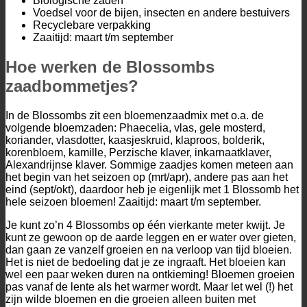
Biologische zaden
Voedsel voor de bijen, insecten en andere bestuivers
Recyclebare verpakking
Zaaitijd: maart t/m september
Hoe werken de Blossombs
zaadbommetjes?
In de Blossombs zit een bloemenzaadmix met o.a. de
volgende bloemzaden: Phaecelia, vlas, gele mosterd,
koriander, vlasdotter, kaasjeskruid, klaproos, bolderik,
korenbloem, kamille, Perzische klaver, inkarnaatklaver,
Alexandrijnse klaver. Sommige zaadjes komen meteen aan
het begin van het seizoen op (mrt/apr), andere pas aan het
eind (sept/okt), daardoor heb je eigenlijk met 1 Blossomb het
hele seizoen bloemen! Zaaitijd: maart t/m september.
Je kunt zo’n 4 Blossombs op één vierkante meter kwijt. Je
kunt ze gewoon op de aarde leggen en er water over gieten,
dan gaan ze vanzelf groeien en na verloop van tijd bloeien.
Het is niet de bedoeling dat je ze ingraaft. Het bloeien kan
wel een paar weken duren na ontkieming! Bloemen groeien
pas vanaf de lente als het warmer wordt. Maar let wel (!) het
zijn wilde bloemen en die groeien alleen buiten met