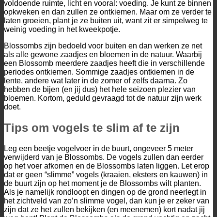
voldoende ruimte, licht en vooral: voeding. Je kunt ze binnen
opkweken en dan zullen ze ontkiemen. Maar om ze verder te
laten groeien, plant je ze buiten uit, want zit er simpelweg te
weinig voeding in het kweekpotje.
Blossombs zijn bedoeld voor buiten en dan werken ze net
als alle gewone zaadjes en bloemen in de natuur. Waarbij
een Blossomb meerdere zaadjes heeft die in verschillende
periodes ontkiemen. Sommige zaadjes ontkiemen in de
lente, andere wat later in de zomer of zelfs daarna. Zo
hebben de bijen (en jij dus) het hele seizoen plezier van
bloemen. Kortom, geduld gevraagd tot de natuur zijn werk
doet.
Tips om vogels te slim af te zijn
Leg een beetje vogelvoer in de buurt, ongeveer 5 meter
verwijderd van je Blossombs. De vogels zullen dan eerder
op het voer afkomen en de Blossombs laten liggen. Let erop
dat er geen “slimme” vogels (kraaien, eksters en kauwen) in
de buurt zijn op het moment je de Blossombs wilt planten.
Als je namelijk rondloopt en dingen op de grond neerlegt in
het zichtveld van zo’n slimme vogel, dan kun je er zeker van
zijn dat ze het zullen bekijken (en meenemen) kort nadat jij