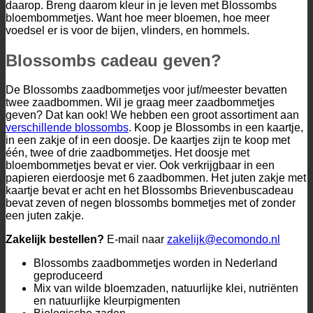
daarop. Breng daarom kleur in je leven met Blossombs
bloembommetjes. Want hoe meer bloemen, hoe meer
voedsel er is voor de bijen, vlinders, en hommels.
Blossombs cadeau geven?
De Blossombs zaadbommetjes voor juf/meester bevatten
twee zaadbommen. Wil je graag meer zaadbommetjes
geven? Dat kan ook! We hebben een groot assortiment aan
verschillende blossombs
. Koop je Blossombs in een kaartje,
in een zakje of in een doosje. De kaartjes zijn te koop met
één, twee of drie zaadbommetjes. Het doosje met
bloembommetjes bevat er vier. Ook verkrijgbaar in een
papieren eierdoosje met 6 zaadbommen. Het juten zakje met
kaartje bevat er acht en het Blossombs Brievenbuscadeau
bevat zeven of negen blossombs bommetjes met of zonder
een juten zakje.
Zakelijk bestellen?
E-mail naar
zakelijk@ecomondo.nl
Blossombs zaadbommetjes worden in Nederland
geproduceerd
Mix van wilde bloemzaden, natuurlijke klei, nutriënten
en natuurlijke kleurpigmenten