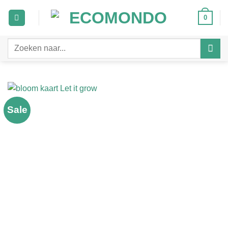
Ga
0
naar
inhoud
Zoeken
naar:
Sale