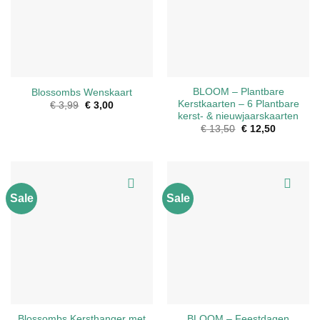
BLOOM – Plantbare
Blossombs Wenskaart
Kerstkaarten – 6 Plantbare
€
3,99
Oorspronkelijke
€
3,00
Huidige
prijs
prijs
kerst- & nieuwjaarskaarten
was:
is:
€
13,50
Oorspronkelijke
€
12,50
Huidige
€ 3,99.
€ 3,00.
prijs
prijs
was:
is:
€ 13,50.
€ 12,50.
Sale
Sale
Blossombs Kersthanger met
BLOOM – Feestdagen