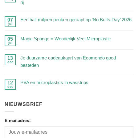
rij
Geen
reacties
Een half miljoen peuken geraapt op ‘No Butts Day’ 2026
07
jul
op
Geen
Zijn
reacties
Magic Sponge = Wonderlijk Veel Microplastic
05
RVS
jul
op
Geen
drinkflessen
Een
reacties
veilig?
Je duurzame cadeaukaart van Ecomondo goed
13
half
dec
op
Wij
besteden
miljoen
Magic
zetten
peuken
Geen
Sponge
de
geraapt
reacties
PVA en microplastics in wasstrips
12
=
feiten
dec
op
op
Geen
Wonderlijk
op
‘No
Je
reacties
Veel
een
Butts
duurzame
NIEUWSBRIEF
op
Microplastic
rij
Day’
cadeaukaart
PVA
2026
van
E-mailadres:
en
Ecomondo
microplastics
goed
in