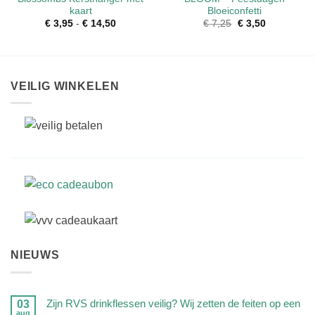
kaart
Bloeiconfetti
€
3,95
-
€
14,50
Prijsklasse:
€
7,25
Oorspronkelijke
€
3,50
Huidige
€ 3,95
prijs
prijs
tot
was:
is:
€ 14,50
€ 7,25.
€ 3,50.
VEILIG WINKELEN
NIEUWS
Zijn RVS drinkflessen veilig? Wij zetten de feiten op een
03
aug