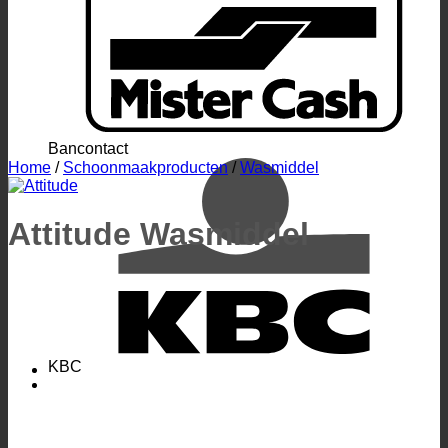
Bancontact
Home
/
Schoonmaakproducten
/
Wasmiddel
Attitude Wasmiddel
KBC