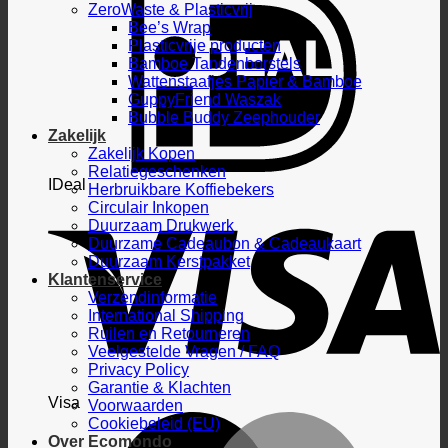
ZeroWaste & Plasticvrij
Bee’s Wrap
Plasticvrije producten
Bamboe Tandenborstels
Wattenstaafjes Papier & Bamboe
GuppyFriend Waszak
Bubble Buddy Zeephouder
Zakelijk
Zakelijk Kopen
Relatiegeschenken
IDeal
Herbruikbare Koffiebekers
Circulair Inkopen
Duurzaam Drukwerk
Duurzame Cadeaubon & Cadeaukaart
Duurzaam Kerstpakket
Klantenservice
Verzendinformatie
International Shipping
Ruilen en Retourneren
Veelgestelde Vragen / FAQ
Privacy Policy
Garantie & Klachten
Visa
Voorwaarden
Cookiebeleid (EU)
Over Ecomondo