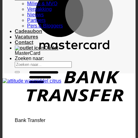
Milieu & MVO
Verpakking
Nieuws
Partners
Pers & Bloggers
Cadeaubon
Vacatures
Contact
Outlet
MasterCard
Zoeken naar:
Bank Transfer