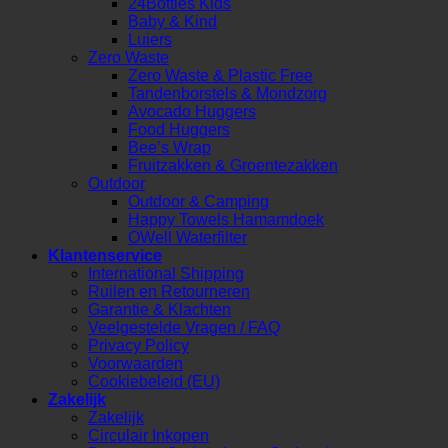
24Bottles Kids
Baby & Kind
Luiers
Zero Waste
Zero Waste & Plastic Free
Tandenborstels & Mondzorg
Avocado Huggers
Food Huggers
Bee’s Wrap
Fruitzakken & Groentezakken
Outdoor
Outdoor & Camping
Happy Towels Hamamdoek
OWell Waterfilter
Klantenservice
International Shipping
Ruilen en Retourneren
Garantie & Klachten
Veelgestelde Vragen / FAQ
Privacy Policy
Voorwaarden
Cookiebeleid (EU)
Zakelijk
Zakelijk
Circulair Inkopen