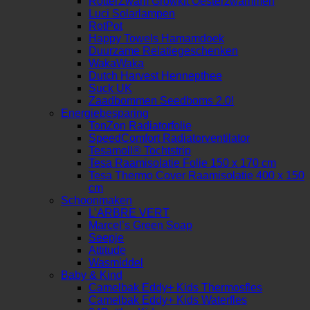
RotterZwam Growkit Oesterzwammen
Luci Solarlampen
RotPot
Happy Towels Hamamdoek
Duurzame Relatiegeschenken
WakaWaka
Dutch Harvest Hennepthee
Suck UK
Zaadbommen Seedboms 2.0!
Energiebesparing
TonZon Radiatorfolie
SpeedComfort Radiatorventilator
Tesamoll® Tochtstrip
Tesa Raamisolatie Folie 150 x 170 cm
Tesa Thermo Cover Raamisolatie 400 x 150
cm
Schoonmaken
L’ARBRE VERT
Marcel’s Green Soap
Seepje
Attitude
Wasmiddel
Baby & Kind
Camelbak Eddy+ Kids Thermosfles
Camelbak Eddy+ Kids Waterfles