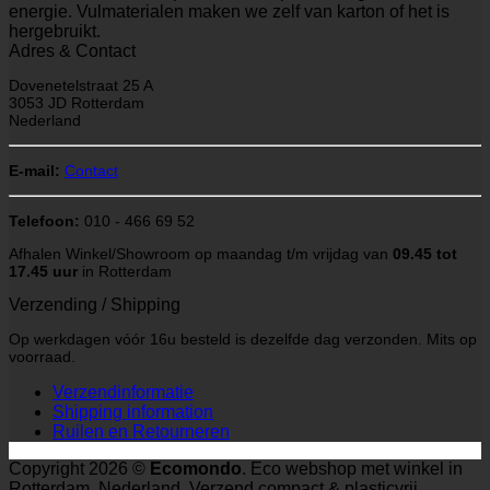
energie. Vulmaterialen maken we zelf van karton of het is
hergebruikt.
Adres & Contact
Dovenetelstraat 25 A
3053 JD Rotterdam
Nederland
E-mail:
Contact
Telefoon:
010 - 466 69 52
Afhalen Winkel/Showroom op maandag t/m vrijdag van
09.45 tot
17.45 uur
in Rotterdam
Verzending / Shipping
Op werkdagen vóór 16u besteld is dezelfde dag verzonden. Mits op
voorraad.
Verzendinformatie
Shipping information
Ruilen en Retourneren
Copyright 2026 ©
Ecomondo
. Eco webshop met winkel in
Rotterdam, Nederland. Verzend compact & plasticvrij.