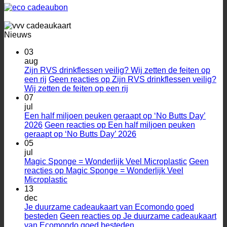
Nieuws
03
aug
Zijn RVS drinkflessen veilig? Wij zetten de feiten op
een rij
Geen reacties
op Zijn RVS drinkflessen veilig?
Wij zetten de feiten op een rij
07
jul
Een half miljoen peuken geraapt op ‘No Butts Day’
2026
Geen reacties
op Een half miljoen peuken
geraapt op ‘No Butts Day’ 2026
05
jul
Magic Sponge = Wonderlijk Veel Microplastic
Geen
reacties
op Magic Sponge = Wonderlijk Veel
Microplastic
13
dec
Je duurzame cadeaukaart van Ecomondo goed
besteden
Geen reacties
op Je duurzame cadeaukaart
van Ecomondo goed besteden