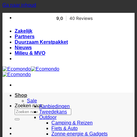
Ga naar inhoud
Zakelijk
Partners
Duurzaam Kerstpakket
Nieuws
Milieu & MVO
Shop
Sale
Zoeken naar:
Aanbiedingen
Tweedekans
Outdoor
Camping & Reizen
Fiets & Auto
Zonne-energie & Gadgets