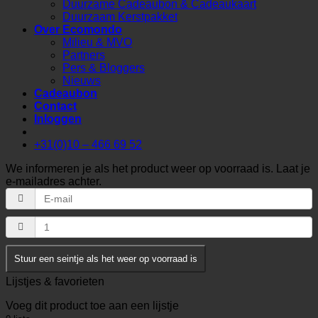
Duurzame Cadeaubon & Cadeaukaart
Duurzaam Kerstpakket
Over Ecomondo
Milieu & MVO
Partners
Pers & Bloggers
Nieuws
Cadeaubon
Contact
Inloggen
+31(0)10 – 466 69 52
We informeren je als het product weer op voorraad is. Laat je
e-mailadres achter.
Stuur een seintje als het weer op voorraad is
Lijstjes & favorieten
Voeg dit product toe aan een lijstje