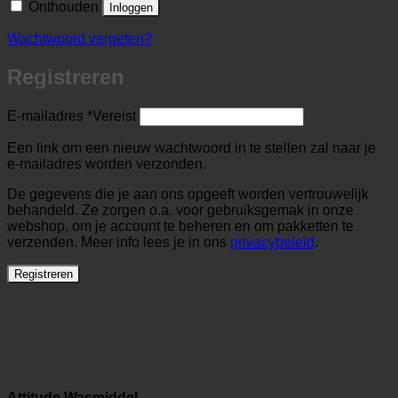
Onthouden
Inloggen
Wachtwoord vergeten?
Registreren
E-mailadres
*
Vereist
Een link om een nieuw wachtwoord in te stellen zal naar je
e-mailadres worden verzonden.
De gegevens die je aan ons opgeeft worden vertrouwelijk
behandeld. Ze zorgen o.a. voor gebruiksgemak in onze
webshop, om je account te beheren en om pakketten te
verzenden. Meer info lees je in ons
privacybeleid
.
Registreren
Attitude Wasmiddel