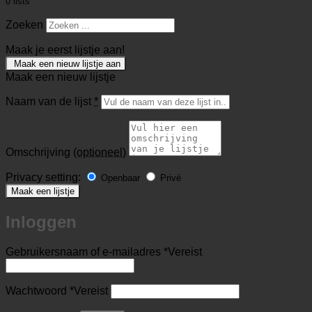
0
lists
Zoeken
Maak je eerst lijstje aan!
Maak een nieuw lijstje aan
Maak een nieuw lijstje
Naam van de lijst
*
Omschrijving
(optioneel)
Privacy setting:
Openbaar
Privé
Maak een lijstje
Inloggen
Gebruikersnaam of e-mailadres
*
Vereist
Wachtwoord
*
Vereist