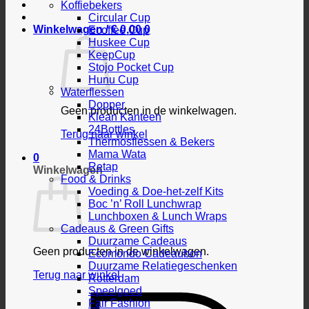
Koffiebekers
Circular Cup
Winkelwagen /
€
0,00
0
Ecoffee Cup
Huskee Cup
KeepCup
Stojo Pocket Cup
Hunu Cup
Waterflessen
Dopper
Geen producten in de winkelwagen.
Klean Kanteen
24Bottles
Terug naar winkel
Thermosflessen & Bekers
Mama Wata
0
Retap
Winkelwagen
Food & Drinks
Voeding & Doe-het-zelf Kits
Boc ’n’ Roll Lunchwrap
Lunchboxen & Lunch Wraps
Cadeaus & Green Gifts
Duurzame Cadeaus
Geen producten in de winkelwagen.
Ecomondo Cadeaubon
Duurzame Relatiegeschenken
Terug naar winkel
Rotterdam
Speelgoed
Fair Fashion