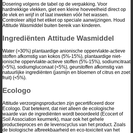
Dosering volgens de tabel op de verpakking. Voor
hardnekkige vlekken, giet een kleine hoeveelheid direct op
de vlek en wrijf in of laat inweken vóór het wassen.
Controleer altijd het etiket op speciale aanwijzingen. Houd
Attitude Wasmiddel buiten bereik van kinderen.
Ingrediënten Attitude Wasmiddel
Water (>30%) plantaardige anionische oppervlakte-actieve
stoffen afkomstig van kokos (5%-15%), plantaardige niet-
ionische oppervlakte-actieve stoffen (5%-15%), sodiumcitraat
(<5%), sodiumgluconaat (<5%), geurstoffen afkomstig van
natuurlijke ingrediënten (jasmijn en bloemen of citrus en zoet
fruit) (<5%).
Ecologo
Attitude verzorgingsproducten zijn gecertificeerd door
Ecologo. Dat betekent, dat niet alleen de ecologische
waarde van de ingrediënten wordt beoordeeld (Ecocert of
Soil Association keurmerk), maar ook het gehele
productieproces en de levenscyclus van het product. Zoals
de biologische afbreekbaarheid en eco-toxiciteit van het