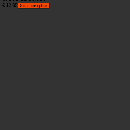
€
12,95
Selecteer opties