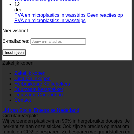
12
dec
PVA en microplastics in wasstrips
Geen reacties
op
PVA en microplastics in wasstrips
Nieuwsbrief
E-mailadres:
Zakelijk kopen
Zakelijk kopen
Circulair inkopen
Herbruikbare Koffiebekers
Duurzaam Kerstpakket
Duurzame Cadeaubon
Contact
Lid van Social Enterprise Nederland
Circulair Verpakt
Wij verzenden plasticvrij en 90% in hergebruikte doosjes. Je
herkent ze aan onze sticker. Ook zijn ze precies op maat om
ruimte en CO2 te besparen. Zo besparen we grondstoffen én