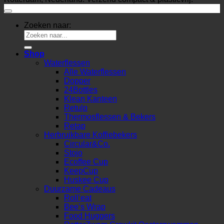
Zoeken naar:
Shop
Waterflessen
Alle Waterflessen
Dopper
24Bottles
Klean Kanteen
Retulp
Thermosflessen & Bekers
Retap
Herbruikbare Koffiebekers
Circular&Co.
Stojo
Ecoffee Cup
KeepCup
Huskee Cup
Duurzame Cadeaus
Roll’eat
Bee’s Wrap
Food Huggers