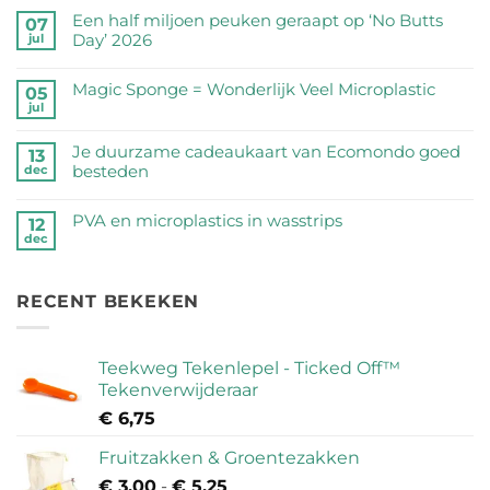
reacties
Een half miljoen peuken geraapt op ‘No Butts
07
op
Day’ 2026
jul
Zijn
Geen
RVS
reacties
Magic Sponge = Wonderlijk Veel Microplastic
05
drinkflessen
op
jul
veilig?
Geen
Een
Wij
reacties
half
Je duurzame cadeaukaart van Ecomondo goed
zetten
op
13
miljoen
besteden
dec
de
Magic
peuken
feiten
Sponge
Geen
geraapt
op
=
reacties
PVA en microplastics in wasstrips
op
12
een
Wonderlijk
op
dec
‘No
Geen
rij
Veel
Je
Butts
reacties
Microplastic
duurzame
Day’
op
cadeaukaart
RECENT BEKEKEN
2026
PVA
van
en
Ecomondo
microplastics
goed
in
Teekweg Tekenlepel - Ticked Off™
besteden
wasstrips
Tekenverwijderaar
€
6,75
Fruitzakken & Groentezakken
€
3,00
-
€
5,25
Prijsklasse: