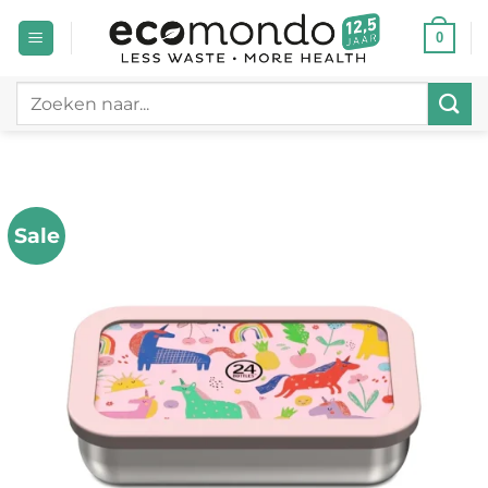
Ga
0
naar
inhoud
Zoeken
naar:
Sale