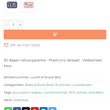
24Bottles Kids Snack Box aantal
Zet op mijn lijstje
30 dagen retourgarantie • Plasticvrij Verpakt • Webwinkel
Keur
Artikelnummer:
Lunch & Snack Box
Categorieën:
Baby & Kind
,
Back To School
,
Lunchboxen
Tags:
duurzaam cadeau
,
lunchtrommel
,
RVS
,
school
,
snackbox
Merk:
24Bottles