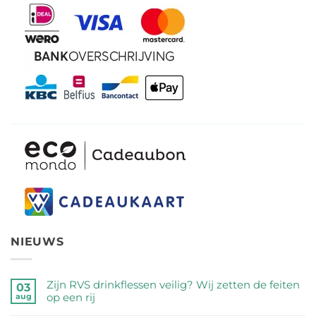
NIEUWS
Zijn RVS drinkflessen veilig? Wij zetten de feiten
03
op een rij
aug
Geen