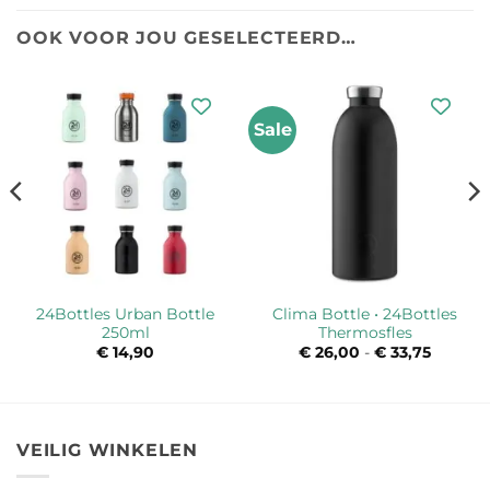
OOK VOOR JOU GESELECTEERD…
Sale
24Bottles Urban Bottle
Clima Bottle • 24Bottles
250ml
Thermosfles
sse:
€
14,90
€
26,00
-
€
33,75
Prijskla
€ 26,00
tot
€ 33,75
VEILIG WINKELEN