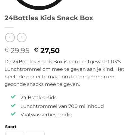
24Bottles Kids Snack Box
29,95
Oorspronkelijke
27,50
Huidige
€
€
prijs
prijs
De 24Bottles Snack Box is een lichtgewicht RVS
was:
is:
Lunchtrommel om mee te geven aan je kind. Het
€ 29,95.
€ 27,50.
heeft de perfecte maat om boterhammen en
gezonde snacks mee te geven.
24 Bottles Kids
Lunchtrommel van 700 ml inhoud
Vaatwasserbestendig
Soort