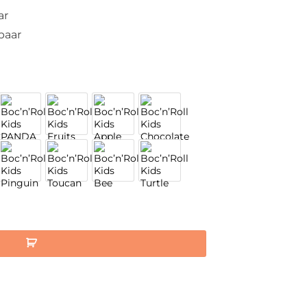
ar
baar