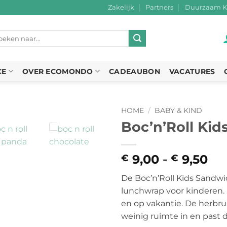
Zakelijk
Partners
Duurzaam K
eken
r:
CE
OVER ECOMONDO
CADEAUBON
VACATURES
HOME
/
BABY & KIND
Boc’n’Roll Kid
9,00
-
9,50
Pri
€
€
€ 
De Boc’n’Roll Kids Sandwi
tot
lunchwrap voor kinderen. 
€ 
en op vakantie. De herb
weinig ruimte in en past d