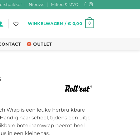
erstpakket
Nieuws
Milieu & MVO
0
WINKELWAGEN /
€
0,00
CONTACT
OUTLET
s
jsklasse:
9,00
ch Wrap is een leuke herbruikbare
Handig naar school, tijdens een uitje
9,50
ruikbare boterhamwrap neemt heel
us in een kleine tas.