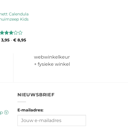
nett Calendula
huimzeep Kids
Waardering
3,95
-
€
8,95
Prijsklasse:
€ 3,95
3
uit 5
tot
€ 8,95
webwinkelkeur
+ fysieke winkel
NIEUWSBRIEF
E-mailadres:
ap Ⓥ
Prijsklasse:
€ 9,20