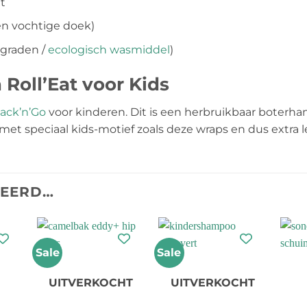
t
en vochtige doek)
 graden /
ecologisch wasmiddel
)
Roll’Eat voor Kids
ack’n’Go
voor kinderen. Dit is een herbruikbaar boterha
t speciaal kids-motief zoals deze wraps en dus extra le
TEERD…
Sale
Sale
UITVERKOCHT
UITVERKOCHT