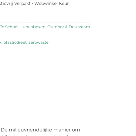
sticvrij Verpakt • Webwinkel Keur
To School
,
Lunchboxen
,
Outdoor & Duurzaam
k
,
plasticdieet
,
zerowaste
! Dé milieuvriendelijke manier om