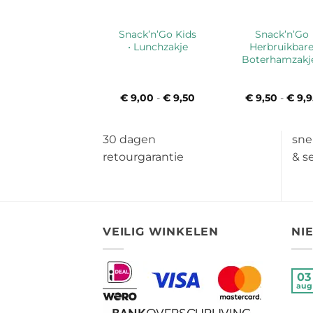
Snack’n’Go Kids
Snack’n’Go
• Lunchzakje
Herbruikbar
Boterhamzakj
€
9,00
-
€
9,50
Prijsklasse:
€
9,50
-
€
9,9
€ 9,00
tot
€ 9,50
30 dagen
sne
retourgarantie
& s
VEILIG WINKELEN
NI
03
aug