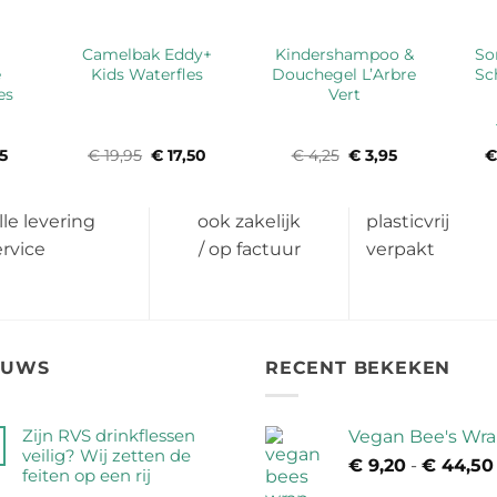
Camelbak Eddy+
Kindershampoo &
So
e
Kids Waterfles
Douchegel L’Arbre
Sc
es
Vert
5
Prijsklasse:
€
19,95
Oorspronkelijke
€
17,50
Huidige
€
4,25
Oorspronkelijke
€
3,95
Huidige
€
€ 9,50
prijs
prijs
prijs
prijs
tot
was:
is:
was:
is:
€ 9,95
€ 19,95.
€ 17,50.
€ 4,25.
€ 3,95.
lle levering
ook zakelijk
plasticvrij
ervice
/ op factuur
verpakt
EUWS
RECENT BEKEKEN
Zijn RVS drinkflessen
Vegan Bee's Wr
veilig? Wij zetten de
€
9,20
-
€
44,50
feiten op een rij