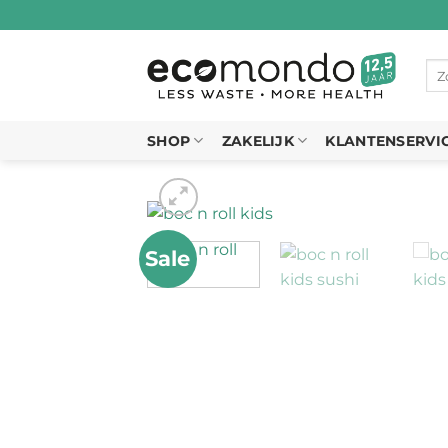
Ga
naar
inhoud
Zo
naa
SHOP
ZAKELIJK
KLANTENSERVI
Sale