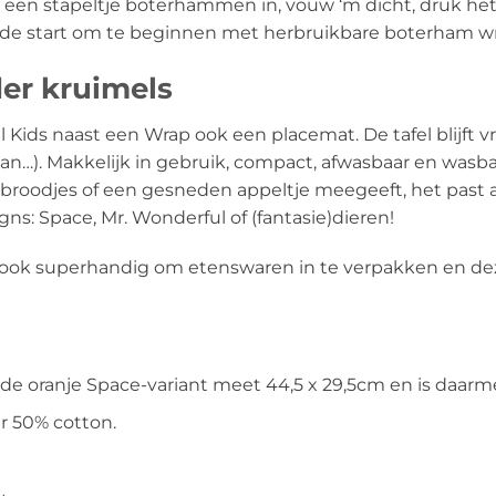
n stapeltje boterhammen in, vouw ‘m dicht, druk het k
ede start om te beginnen met herbruikbare boterham wr
der kruimels
Kids naast een Wrap ook een placemat. De tafel blijft v
dan…). Makkelijk in gebruik, compact, afwasbaar en wasba
roodjes of een gesneden appeltje meegeeft, het past alt
igns: Space, Mr. Wonderful of (fantasie)dieren!
ook superhandig om etenswaren in te verpakken en dez
 de oranje Space-variant meet 44,5 x 29,5cm en is daarme
er 50% cotton.
j