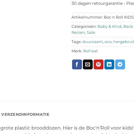
30 dagen retourgarantie • Pla
Artikelnummer:
Boc n Roll KIDS
Categorieën:
Baby & Kind
,
Back 
Reizen
,
Sale
Tags:
duurzaam
,
eco
,
hergebrui
Merk:
Roll'eat
VERZENDINFORMATIE
ote plastic brooddozen. Hier is de Boc’n’Roll voor kids