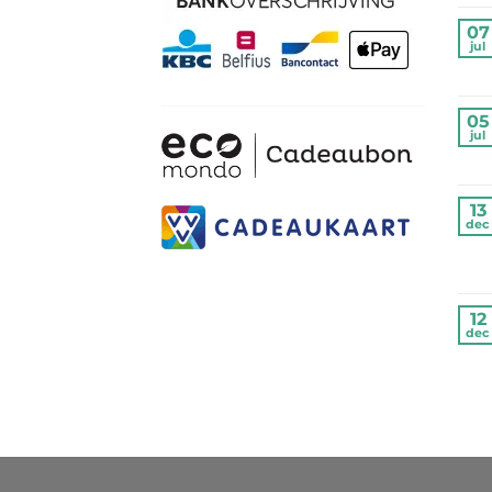
07
jul
05
jul
13
dec
12
dec