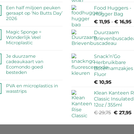
Geen
reacties
Een half miljoen peuken
Food Huggers -
op
geraapt op ‘No Butts Day’
Hugger Bag
Zijn
2026
€
11,95
-
€
16,95
P
RVS
Geen
€
drinkflessen
reacties
Magic Sponge =
Duurzaam
veilig?
t
op
Wonderlijk Veel
Brievenbuscade
Wij
€
Een
Microplastic
zetten
half
de
Geen
miljoen
feiten
reacties
Je duurzame
Snack’n’Go
peuken
op
op
cadeaukaart van
Herbruikbare
geraapt
een
Magic
Ecomondo goed
Boterhamzakjes 
op
rij
Sponge
besteden
‘No
Fluor
=
Butts
Geen
Wonderlijk
€
10,95
Day’
reacties
PVA en microplastics in
Veel
2026
op
wasstrips
Microplastic
Klean Kanteen R
Je
Geen
Classic Insulated
duurzame
reacties
12oz / 355ml
cadeaukaart
op
van
€
29,75
Oorspron
€
27,95
PVA
Ecomondo
prijs
p
en
goed
microplastics
was:
i
besteden
in
€ 29,75.
€