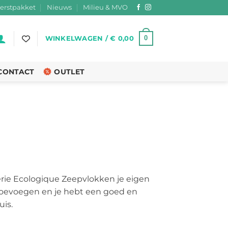
erstpakket
Nieuws
Milieu & MVO
0
WINKELWAGEN /
€
0,00
CONTACT
OUTLET
ie Ecologique Zeepvlokken je eigen
toevoegen en je hebt een goed en
is.