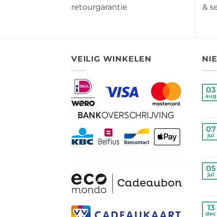
retourgarantie
& s
VEILIG WINKELEN
NI
03
aug
07
jul
05
jul
13
dec