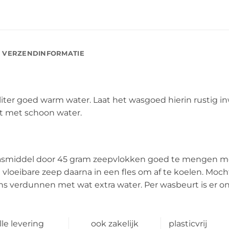
VERZENDINFORMATIE
iter goed warm water. Laat het wasgoed hierin rustig inw
t met schoon water.
asmiddel door 45 gram zeepvlokken goed te mengen met
e vloeibare zeep daarna in een fles om af te koelen. Moch
s verdunnen met wat extra water. Per wasbeurt is er o
lle levering
ook zakelijk
plasticvrij