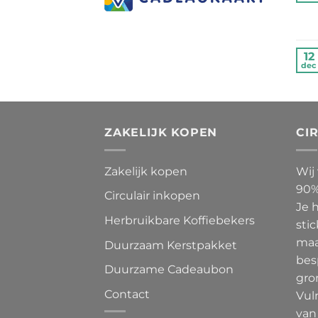
12
dec
ZAKELIJK KOPEN
CI
Zakelijk kopen
Wij
90%
Circulair inkopen
Je 
Herbruikbare Koffiebekers
stic
maa
Duurzaam Kerstpakket
bes
Duurzame Cadeaubon
gro
Contact
Vul
van 