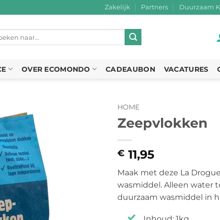
Zakelijk
Partners
Duurzaam K
eken
r:
CE
OVER ECOMONDO
CADEAUBON
VACATURES
HOME
Zeepvlokken
11,95
€
Maak met deze La Droguer
wasmiddel. Alleen water 
duurzaam wasmiddel in hu
Inhoud: 1kg