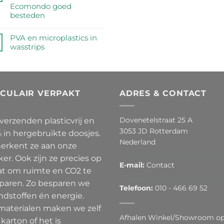
geraapt
een
Magic
Ecomondo goed
op
rij
Sponge
besteden
‘No
=
Butts
Geen
Wonderlijk
Day’
reacties
PVA en microplastics in
Veel
2026
op
wasstrips
Microplastic
Je
Geen
duurzame
reacties
cadeaukaart
op
van
PVA
Ecomondo
RCULAIR VERPAKT
ADRES & CONTACT
en
goed
microplastics
besteden
in
Dovenetelstraat 25 A
 verzenden plasticvrij en
wasstrips
3053 JD Rotterdam
 in hergebruikte doosjes.
Nederland
herkent ze aan onze
ker. Ook zijn ze precies op
E-mail:
Contact
t om ruimte en CO2 te
paren. Zo besparen we
Telefoon:
010 - 466 69 52
ndstoffen én energie.
materialen maken we zelf
Afhalen Winkel/Showroom o
karton of het is