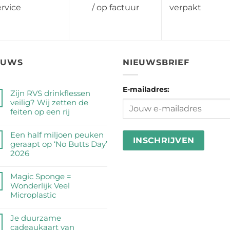
ervice
/ op factuur
verpakt
EUWS
NIEUWSBRIEF
E-mailadres:
Zijn RVS drinkflessen
veilig? Wij zetten de
feiten op een rij
Geen
reacties
Een half miljoen peuken
op
geraapt op ‘No Butts Day’
Zijn
2026
RVS
Geen
drinkflessen
reacties
Magic Sponge =
veilig?
op
Wonderlijk Veel
Wij
Een
Microplastic
zetten
half
de
Geen
miljoen
feiten
reacties
Je duurzame
peuken
op
op
cadeaukaart van