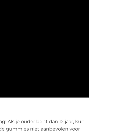
g! Als je ouder bent dan 12 jaar, kun
n de gummies niet aanbevolen voor