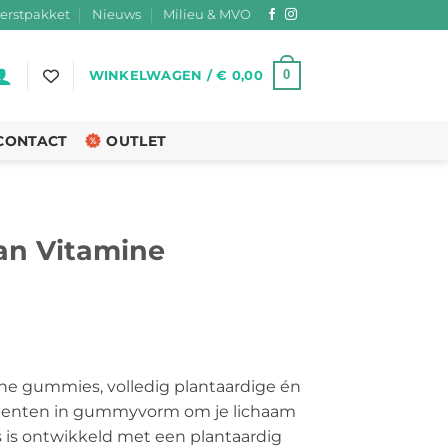
erstpakket
Nieuws
Milieu & MVO
0
WINKELWAGEN /
€
0,00
CONTACT
OUTLET
an Vitamine
rijsklasse:
 10,95
ne gummies, volledig plantaardige én
ot
menten in gummyvorm om je lichaam
 22,95
is ontwikkeld met een plantaardig