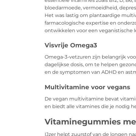
essentiële vitamines zoals B12, D, B6
bloedarmoede, vermoeidheid, depres
Het was lastig om plantaardige mult
farmacologische expertise en onderzo
ontwikkelen voor een veganistische le
Visvrije Omega3
Omega-3-vetzuren zijn belangrijk vo
dagelijkse dosis, om te helpen gezo
en de symptomen van ADHD en astm
Multivitamine voor vegans
De vegan multivitamine bevat vitamin
en biedt alle vitamines die je nodig he
Vitaminegummies met 
IJzer helpt zuurstof van de longen na