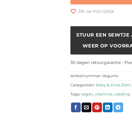
Zet op mijn lijstje
STUUR EEN SEINTJE 
WEER OP VOORRA
30 dagen retourgarantie • Pla
Artikelnummer:
Vegums
Categorieën:
Baby & Kind
,
Eten 
Tags:
vegan
,
vitamine
,
voeding