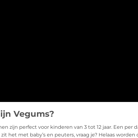
zijn Vegums?
zijn perfect voor kinderen van 3 tot 12 jaar. Een per da
zit het met baby’s en peuters, vraag je? Helaas worde