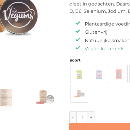
dieet in gedachten. Daaro
D, B6, Selenium, Jodium, 
Plantaardige voed
Glutenvrij
Natuurlijke smake
Vegan
keurmerk
soort
Vegums - Vegan Vitamine G