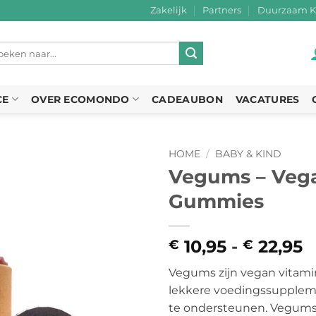
Zakelijk
Partners
Duurzaam K
eken
r:
CE
OVER ECOMONDO
CADEAUBON
VACATURES
HOME
/
BABY & KIND
Vegums – Veg
Gummies
10,95
-
22,95
P
€
€
€
Vegums zijn vegan vitami
t
lekkere voedingssupple
€
te ondersteunen. Vegums 