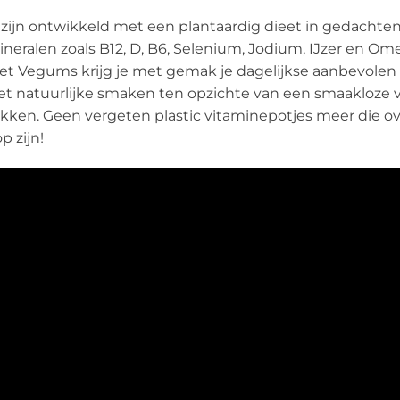
n ontwikkeld met een plantaardig dieet in gedachten: 
eralen zoals B12, D, B6, Selenium, Jodium, IJzer en Ome
 Met Vegums krijg je met gemak je dagelijkse aanbevolen
natuurlijke smaken ten opzichte van een smaakloze vit
slikken. Geen vergeten plastic vitaminepotjes meer die 
p zijn!