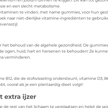
, selenium en jodium binnen te krijgen. Dit kan tot gez
sie en een slecht metabolisme.
ivitaminen te vinden, met name gummies, voor hun gez
ek naar niet-dierlijke vitamine-ingrediënten te gebrui
vensstijl.
or het behoud van de algehele gezondheid. De gummies
nde ogen, huid, hart en hersenen te behouden! Ze kunne
a verminderen.
e B12, die de stofwisseling ondersteunt, vitamine D3, B
bt, vooral als je een plantaardig dieet volgt!
extra ijzer
ar de rest van het lichaam te verplaatsen en helpt de spi