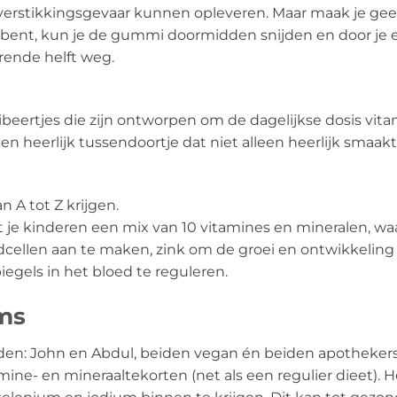
e verstikkingsgevaar kunnen opleveren. Maar maak je g
oud bent, kun je de gummi doormidden snijden en door je
rende helft weg.
ertjes die zijn ontworpen om de dagelijkse dosis vita
d een heerlijk tussendoortje dat niet alleen heerlijk sma
n A tot Z krijgen.
t je kinderen een mix van 10 vitamines en mineralen, wa
cellen aan te maken, zink om de groei en ontwikkelin
gels in het bloed te reguleren.
ms
den: John en Abdul, beiden vegan én beiden apothekers
mine- en mineraaltekorten (net als een regulier dieet). 