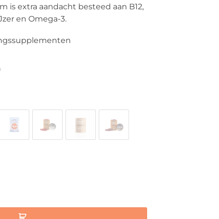
m is extra aandacht besteed aan B12,
IJzer en Omega-3.
ingssupplementen
n
ummies aantal