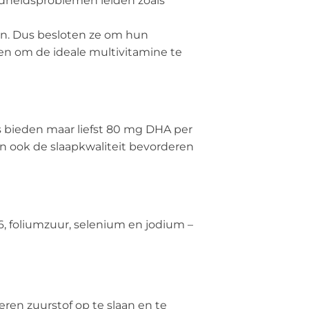
ondheidsproblemen leiden zoals
in. Dus besloten ze om hun
ken om de ideale multivitamine te
 bieden maar liefst 80 mg DHA per
n ook de slaapkwaliteit bevorderen
6, foliumzuur, selenium en jodium –
eren zuurstof op te slaan en te