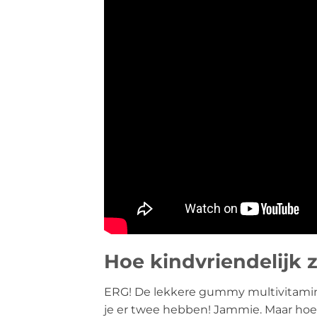
Hoe kindvriendelijk 
ERG! De lekkere gummy multivitaminen 
je er twee hebben! Jammie. Maar hoe 