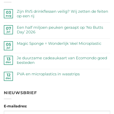
Zijn RVS drinkflessen veilig? Wij zetten de feiten
03
op een rij
aug
Geen
reacties
Een half miljoen peuken geraapt op ‘No Butts
07
op
Day’ 2026
jul
Zijn
Geen
RVS
reacties
Magic Sponge = Wonderlijk Veel Microplastic
05
drinkflessen
op
jul
veilig?
Geen
Een
Wij
reacties
half
Je duurzame cadeaukaart van Ecomondo goed
zetten
op
13
miljoen
besteden
dec
de
Magic
peuken
feiten
Sponge
Geen
geraapt
op
=
reacties
PVA en microplastics in wasstrips
op
12
een
Wonderlijk
op
dec
‘No
Geen
rij
Veel
Je
Butts
reacties
Microplastic
duurzame
Day’
op
cadeaukaart
NIEUWSBRIEF
2026
PVA
van
en
Ecomondo
microplastics
goed
E-mailadres:
in
besteden
wasstrips