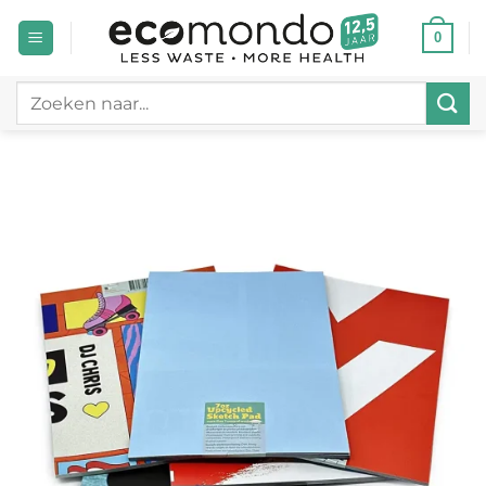
Ga
0
naar
inhoud
Zoeken
naar: