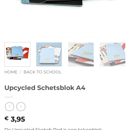
HOME
/
BACK TO SCHOOL
Upcycled Schetsblok A4
3,95
€
De Upcycled Sketch Pad is een tekenblok,