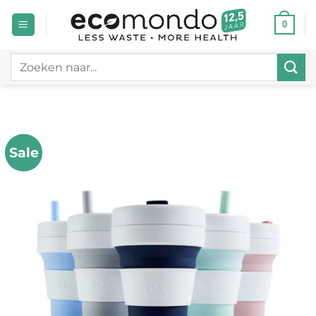
Ga
0
naar
inhoud
Zoeken
naar:
Sale