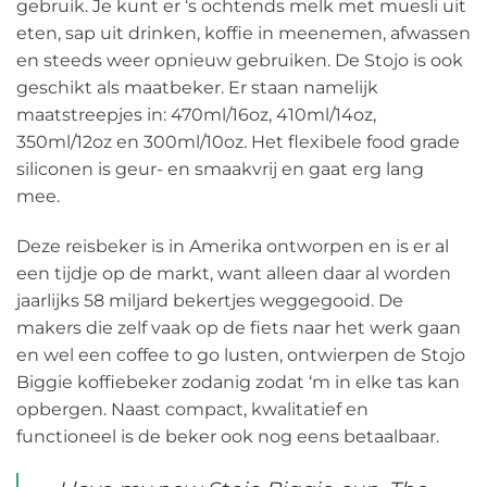
gebruik. Je kunt er ‘s ochtends melk met muesli uit
eten, sap uit drinken, koffie in meenemen, afwassen
en steeds weer opnieuw gebruiken. De Stojo is ook
geschikt als maatbeker. Er staan namelijk
maatstreepjes in: 470ml/16oz, 410ml/14oz,
350ml/12oz en 300ml/10oz. Het flexibele food grade
siliconen is geur- en smaakvrij en gaat erg lang
mee.
Deze reisbeker is in Amerika ontworpen en is er al
een tijdje op de markt, want alleen daar al worden
jaarlijks 58 miljard bekertjes weggegooid. De
makers die zelf vaak op de fiets naar het werk gaan
en wel een coffee to go lusten, ontwierpen de Stojo
Biggie koffiebeker zodanig zodat ‘m in elke tas kan
opbergen. Naast compact, kwalitatief en
functioneel is de beker ook nog eens betaalbaar.