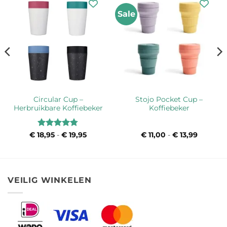
Sale
Circular Cup –
Stojo Pocket Cup –
Herbruikbare Koffiebeker
Koffiebeker
Waardering
€
18,95
-
€
19,95
Prijsklasse:
€
11,00
-
€
13,99
Prijsklas
€ 18,95
€ 11,00
4.75
uit 5
tot
tot
€ 19,95
€ 13,99
VEILIG WINKELEN