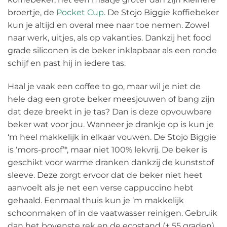
broertje, de
Pocket Cup
. De Stojo Biggie koffiebeker
kun je altijd en overal mee naar toe nemen. Zowel
naar werk, uitjes, als op vakanties. Dankzij het food
grade siliconen is de beker inklapbaar als een ronde
schijf en past hij in iedere tas.
Haal je vaak een coffee to go, maar wil je niet de
hele dag een grote beker meesjouwen of bang zijn
dat deze breekt in je tas? Dan is deze opvouwbare
beker wat voor jou. Wanneer je drankje op is kun je
‘m heel makkelijk in elkaar vouwen. De Stojo Biggie
is ‘mors-proof’*, maar niet 100% lekvrij. De beker is
geschikt voor warme dranken dankzij de kunststof
sleeve. Deze zorgt ervoor dat de beker niet heet
aanvoelt als je net een verse cappuccino hebt
gehaald. Eenmaal thuis kun je ‘m makkelijk
schoonmaken of in de vaatwasser reinigen. Gebruik
dan het bovenste rek en de ecostand (± 55 graden).