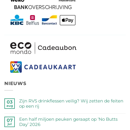
NIEUWS
Zijn RVS drinkflessen veilig? Wij zetten de feiten
03
op een rij
aug
Geen
reacties
Een half miljoen peuken geraapt op ‘No Butts
07
op
Day’ 2026
jul
Zijn