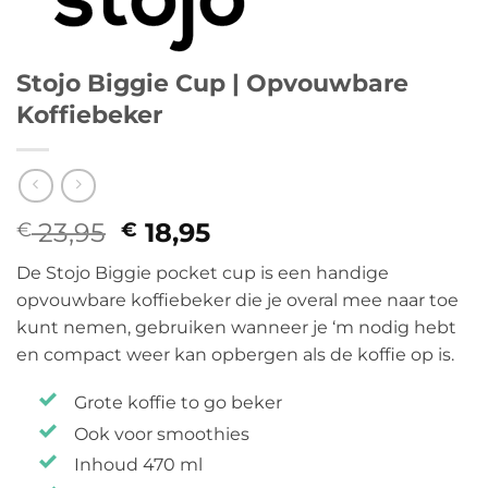
Stojo Biggie Cup | Opvouwbare
Koffiebeker
23,95
Oorspronkelijke
18,95
Huidige
€
€
prijs
prijs
De Stojo Biggie pocket cup is een handige
was:
is:
opvouwbare koffiebeker die je overal mee naar toe
€ 23,95.
€ 18,95.
kunt nemen, gebruiken wanneer je ‘m nodig hebt
en compact weer kan opbergen als de koffie op is.
Grote koffie to go beker
Ook voor smoothies
Inhoud 470 ml