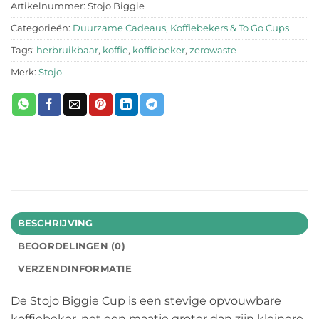
Artikelnummer:
Stojo Biggie
Categorieën:
Duurzame Cadeaus
,
Koffiebekers & To Go Cups
Tags:
herbruikbaar
,
koffie
,
koffiebeker
,
zerowaste
Merk:
Stojo
BESCHRIJVING
BEOORDELINGEN (0)
VERZENDINFORMATIE
De Stojo Biggie Cup is een stevige opvouwbare
koffiebeker, net een maatje groter dan zijn kleinere