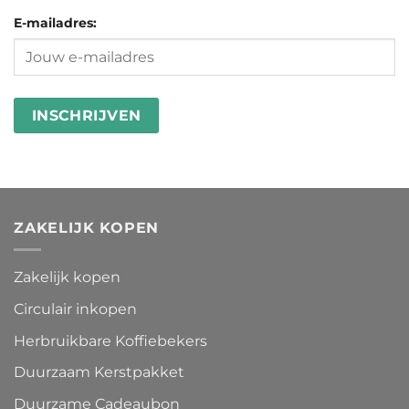
Ecomondo
microplastics
goed
E-mailadres:
in
besteden
wasstrips
ZAKELIJK KOPEN
Zakelijk kopen
Circulair inkopen
Herbruikbare Koffiebekers
Duurzaam Kerstpakket
Duurzame Cadeaubon