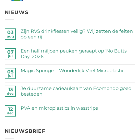
NIEUWS
Zijn RVS drinkflessen veilig? Wij zetten de feiten
03
op een rij
aug
Geen
reacties
Een half miljoen peuken geraapt op ‘No Butts
07
op
Day’ 2026
jul
Zijn
Geen
RVS
reacties
Magic Sponge = Wonderlijk Veel Microplastic
05
drinkflessen
op
jul
veilig?
Geen
Een
Wij
reacties
half
Je duurzame cadeaukaart van Ecomondo goed
zetten
op
13
miljoen
besteden
dec
de
Magic
peuken
feiten
Sponge
Geen
geraapt
op
=
reacties
PVA en microplastics in wasstrips
op
12
een
Wonderlijk
op
dec
‘No
Geen
rij
Veel
Je
Butts
reacties
Microplastic
duurzame
Day’
op
cadeaukaart
NIEUWSBRIEF
2026
PVA
van
en