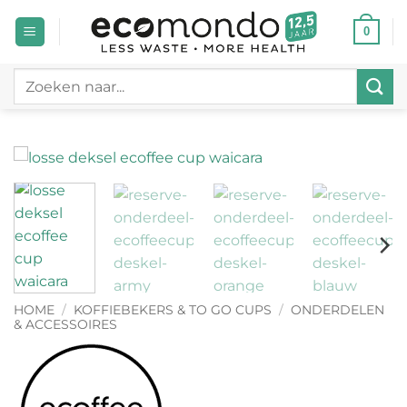
Ga
0
naar
inhoud
Zoeken
naar:
HOME
/
KOFFIEBEKERS & TO GO CUPS
/
ONDERDELEN
& ACCESSOIRES