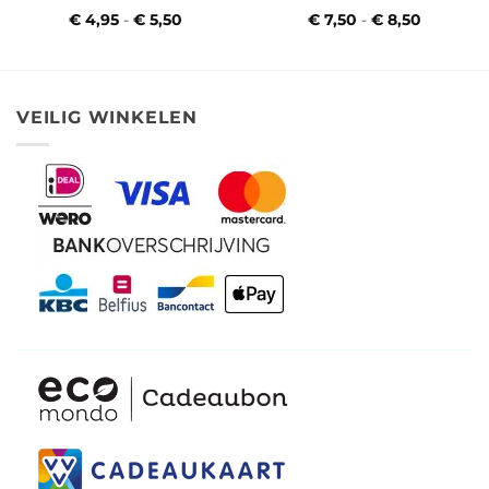
€
4,95
-
€
5,50
Prijsklasse:
€
7,50
-
€
8,50
Prijsklas
€ 4,95
€ 7,50
tot
tot
€ 5,50
€ 8,50
VEILIG WINKELEN