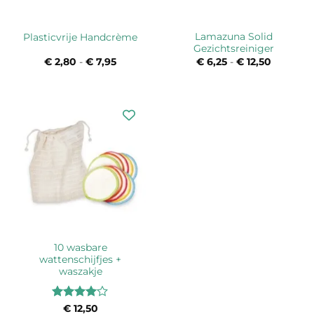
Lamazuna Solid
Plasticvrije Handcrème
Gezichtsreiniger
€
2,80
-
€
7,95
Prijsklasse:
€
6,25
-
€
12,50
Prijsklas
€ 2,80
€ 6,25
tot
tot
€ 7,95
€ 12,50
10 wasbare
wattenschijfjes +
waszakje
Waardering
€
12,50