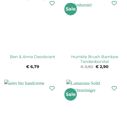
Sale
Humble Brush Bamboe
Ben & Anna Deodorant
Tandenborstel
€
6,79
€
3,90
Oorspronkelijke
€
2,90
Huidige
prijs
prijs
was:
is:
€ 3,90.
€ 2,90.
Sale