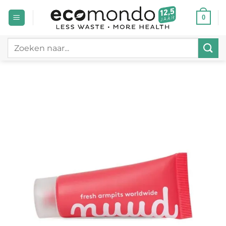
Ga
0
naar
inhoud
Zoeken
naar: