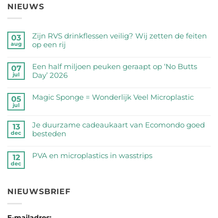
NIEUWS
Zijn RVS drinkflessen veilig? Wij zetten de feiten
03
op een rij
aug
Geen
reacties
Een half miljoen peuken geraapt op ‘No Butts
07
op
Day’ 2026
jul
Zijn
Geen
RVS
reacties
Magic Sponge = Wonderlijk Veel Microplastic
05
drinkflessen
op
jul
veilig?
Geen
Een
Wij
reacties
half
Je duurzame cadeaukaart van Ecomondo goed
zetten
op
13
miljoen
besteden
dec
de
Magic
peuken
feiten
Sponge
Geen
geraapt
op
=
reacties
PVA en microplastics in wasstrips
op
12
een
Wonderlijk
op
dec
‘No
Geen
rij
Veel
Je
Butts
reacties
Microplastic
duurzame
Day’
op
cadeaukaart
NIEUWSBRIEF
2026
PVA
van
en
Ecomondo
microplastics
goed
E-mailadres: