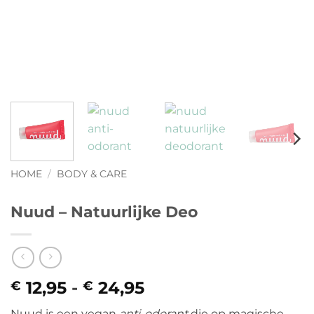
HOME
/
BODY & CARE
Nuud – Natuurlijke Deo
12,95
-
24,95
Prijsklasse:
€
€
€ 12,95
Nuud is een vegan
anti-odorant
die op magische