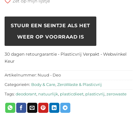
Zet op mijn lijstje
STUUR EEN SEINTJE ALS HET
WEER OP VOORRAAD IS
30 dagen retourgarantie • Plasticvrij Verpakt • Webwinkel
Keur
Artikelnummer:
Nuud - Deo
Categorieën:
Body & Care
,
ZeroWaste & Plasticvrij
Tags:
deodorant
,
natuurlijk
,
plasticdieet
,
plasticvrij
,
zerowaste