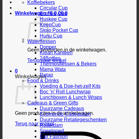
Koffiebekers
Circular Cup
Winkelwagen /
€
0,00
0
Ecoffee Cup
Huskee Cup
KeepCup
Stojo Pocket Cup
Hunu Cup
Waterflessen
Dopper
Geen producten in de winkelwagen.
Klean Kanteen
24Bottles
Terug naar winkel
Thermosflessen & Bekers
Mama Wata
0
Retap
Winkelwagen
Food & Drinks
Voeding & Doe-het-zelf Kits
Boc ’n’ Roll Lunchwrap
Lunchboxen & Lunch Wraps
Cadeaus & Green Gifts
Duurzame Cadeaus
Geen producten in de winkelwagen.
Ecomondo Cadeaubon
Duurzame Relatiegeschenken
Terug naar winkel
Rotterdam
Speelgoed
Fair Fashion