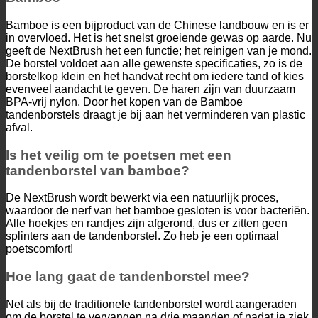
Bamboe is een bijproduct van de Chinese landbouw en is er
in overvloed. Het is het snelst groeiende gewas op aarde. Nu
geeft de NextBrush het een functie; het reinigen van je mond.
De borstel voldoet aan alle gewenste specificaties, zo is de
borstelkop klein en het handvat recht om iedere tand of kies
evenveel aandacht te geven. De haren zijn van duurzaam
BPA-vrij nylon. Door het kopen van de Bamboe
tandenborstels draagt je bij aan het verminderen van plastic
afval.
Is het veilig om te poetsen met een
tandenborstel van bamboe?
De NextBrush wordt bewerkt via een natuurlijk proces,
waardoor de nerf van het bamboe gesloten is voor bacteriën.
Alle hoekjes en randjes zijn afgerond, dus er zitten geen
splinters aan de tandenborstel. Zo heb je een optimaal
poetscomfort!
Hoe lang gaat de tandenborstel mee?
Net als bij de traditionele tandenborstel wordt aangeraden
om de borstel te vervangen na drie maanden of nadat je ziek