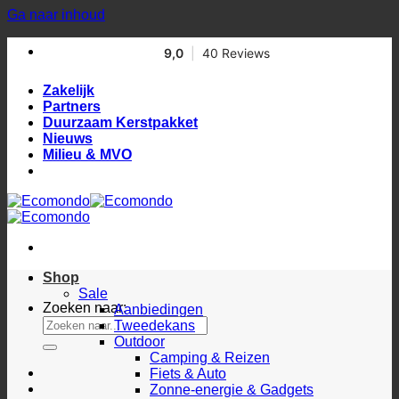
Ga naar inhoud
Zakelijk
Partners
Duurzaam Kerstpakket
Nieuws
Milieu & MVO
Shop
Sale
Zoeken naar:
Aanbiedingen
Tweedekans
Outdoor
Camping & Reizen
Fiets & Auto
Zonne-energie & Gadgets