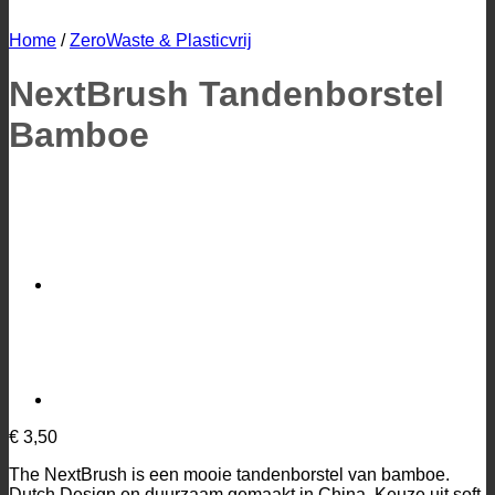
Home
/
ZeroWaste & Plasticvrij
NextBrush Tandenborstel
Bamboe
€
3,50
The NextBrush is een mooie tandenborstel van bamboe.
Dutch Design en duurzaam gemaakt in China. Keuze uit soft,