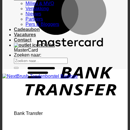
Milieu & MVO
Verpakking
Nieuws
Partners
Pers & Bloggers
Cadeaubon
Vacatures
Contact
Outlet
MasterCard
Zoeken naar:
Bank Transfer