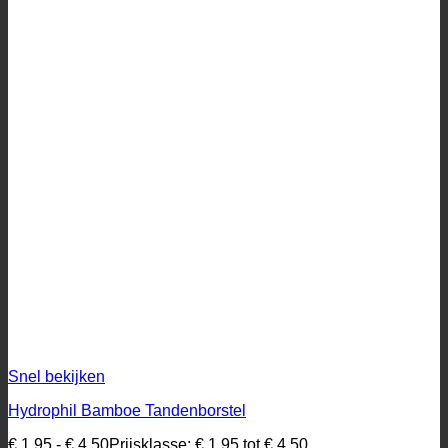
Snel bekijken
Hydrophil Bamboe Tandenborstel
€
1,95
-
€
4,50
Prijsklasse: € 1,95 tot € 4,50