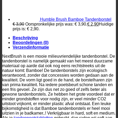
Humble Brush Bamboe Tandenborstel
€
3,90
Oorspronkelijke prijs was: € 3,90.
€
2,90
Huidige
prijs is: € 2,90.
Beschrijving
Beoordelingen (0)
Verzendinformatie
NextBrush is een mooie milieuvriendelijke tandenborstel. De
tandenborstel is namelijk gemaakt van het meest duurzame
materiaal op aarde dat ook nog eens rechtstreeks uit de
natuur komt: Bamboe! De tandenborstels zijn ecologisch
verantwoord, zonder dat concessies worden gedaan aan de
kwaliteit. De vorm ligt goed in de hand, de borstelharen zijn
van prima kwaliteit. Na iedere poetsbeurt schone tanden en
een fris gevoel. Ze zijn dus net zo goed of zelfs beter als
gewone tandenborstels. Ze hebben het grote voordeel dat er
minder grondstoffen voor nodig zijn, er veel minder CO2
uitstoot vrijkomt, er minder plastic afval ontstaat. Een leuke
bijkomstigheid is dat Bamboe tandenborstels er heel mooi
uitzien in je badkamer..! Verkrijgbaar in hard, soft en medium.
Als je
tandenpoetstabletten
gebruikt, dan raden wij soft aan.