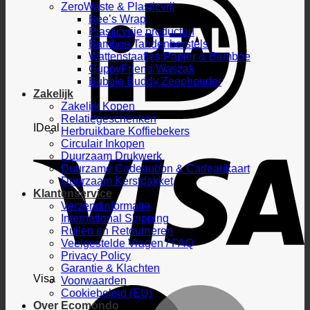
ZeroWaste & Plasticvrij
Bee’s Wrap
Plasticvrije producten
Bamboe Tandenborstels
Wattenstaafjes Papier & Bamboe
GuppyFriend Waszak
Bubble Buddy Zeephouder
Zakelijk
Zakelijk Kopen
Relatiegeschenken
IDeal
Herbruikbare Koffiebekers
Circulair Inkopen
Duurzaam Drukwerk
Duurzame Cadeaubon & Cadeaukaart
Duurzaam Kerstpakket
Klantenservice
Verzendinformatie
International Shipping
Ruilen en Retourneren
Veelgestelde Vragen / FAQ
Privacy Policy
Garantie & Klachten
Visa
Voorwaarden
Cookiebeleid (EU)
Over Ecomondo