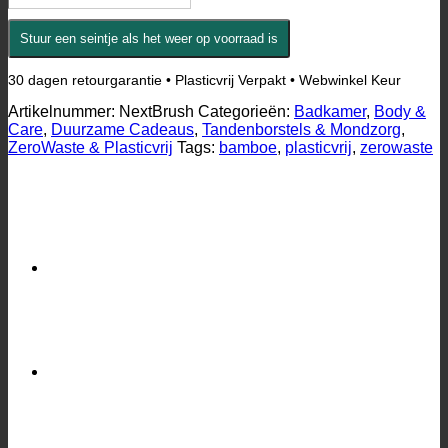
Stuur een seintje als het weer op voorraad is
30 dagen retourgarantie • Plasticvrij Verpakt • Webwinkel Keur
Artikelnummer:
NextBrush
Categorieën:
Badkamer
,
Body &
Care
,
Duurzame Cadeaus
,
Tandenborstels & Mondzorg
,
ZeroWaste & Plasticvrij
Tags:
bamboe
,
plasticvrij
,
zerowaste