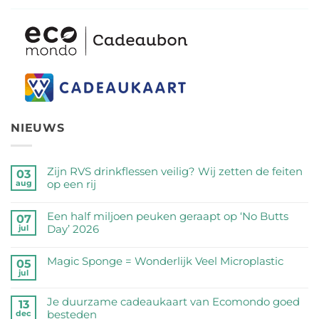
NIEUWS
Zijn RVS drinkflessen veilig? Wij zetten de feiten
03
op een rij
aug
Geen
reacties
Een half miljoen peuken geraapt op ‘No Butts
07
op
Day’ 2026
jul
Zijn
Geen
RVS
reacties
Magic Sponge = Wonderlijk Veel Microplastic
05
drinkflessen
op
jul
veilig?
Geen
Een
Wij
reacties
half
Je duurzame cadeaukaart van Ecomondo goed
zetten
op
13
miljoen
besteden
dec
de
Magic