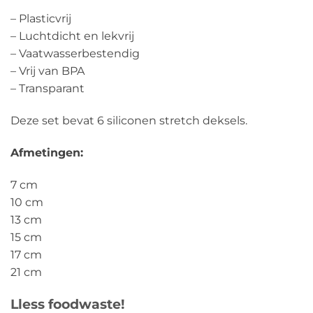
– Plasticvrij
– Luchtdicht en lekvrij
– Vaatwasserbestendig
– Vrij van BPA
– Transparant
Deze set bevat 6 siliconen stretch deksels.
Afmetingen:
7 cm
10 cm
13 cm
15 cm
17 cm
21 cm
Lless foodwaste!