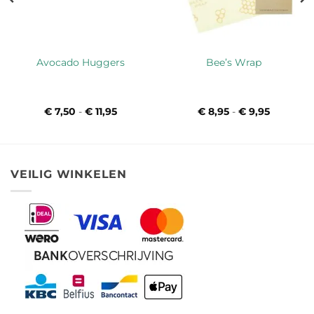
Avocado Huggers
Bee’s Wrap
€
7,50
-
€
11,95
Prijsklasse:
€
8,95
-
€
9,95
Prijsklas
€ 7,50
€ 8,95
tot
tot
€ 11,95
€ 9,95
VEILIG WINKELEN