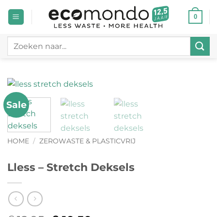
Ga
0
naar
inhoud
Zoeken
naar:
Sale
HOME
/
ZEROWASTE & PLASTICVRIJ
Lless – Stretch Deksels