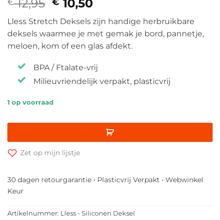
12,95
Oorspronkelijke
10,50
Huidige
€
€
prijs
prijs
Lless Stretch Deksels zijn handige herbruikbare
was:
is:
deksels waarmee je met gemak je bord, pannetje,
€ 12,95.
€ 10,50.
meloen, kom of een glas afdekt.
BPA / Ftalate-vrij
Milieuvriendelijk verpakt, plasticvrij
1 op voorraad
Zet op mijn lijstje
30 dagen retourgarantie • Plasticvrij Verpakt • Webwinkel
Keur
Artikelnummer:
Lless - Siliconen Deksel