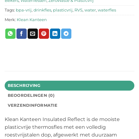
Bekers
,
Waterflessen
,
ZeroWaste & Plasticvrij
Tags:
bpa-vrij
,
drinkfles
,
plasticvrij
,
RVS
,
water
,
waterfles
Merk:
Klean Kanteen
BESCHRIJVING
BEOORDELINGEN (0)
VERZENDINFORMATIE
Klean Kanteen Insulated Reflect is de mooiste
plasticvrije thermosfles met een volledig
roestvrijstalen dop, afgewerkt met duurzaam