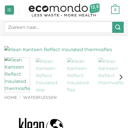
Ga
0
naar
inhoud
Zoeken
naar:
HOME
/
WATERFLESSEN