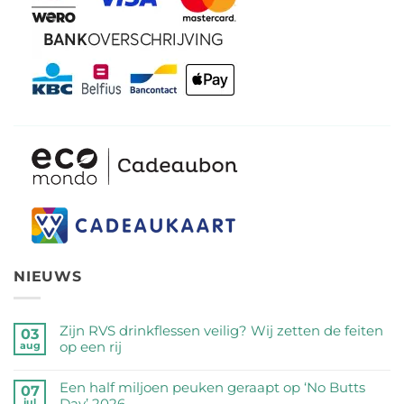
NIEUWS
Zijn RVS drinkflessen veilig? Wij zetten de feiten
03
op een rij
aug
Geen
reacties
Een half miljoen peuken geraapt op ‘No Butts
07
op
Day’ 2026
jul