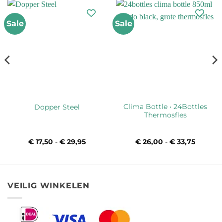
Sale
Sale
Clima Bottle • 24Bottles
Dopper Steel
Thermosfles
asse:
€
17,50
-
€
29,95
Prijsklasse:
€
26,00
-
€
33,75
Prijskla
50
€ 17,50
€ 26,00
tot
tot
0
€ 29,95
€ 33,75
VEILIG WINKELEN