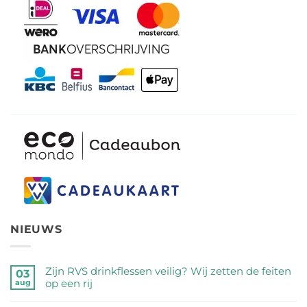
NIEUWS
Zijn RVS drinkflessen veilig? Wij zetten de feiten
03
op een rij
aug
Geen