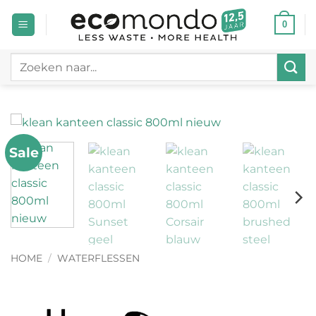
Ga
0
naar
inhoud
Zoeken
naar:
Sale
HOME
/
WATERFLESSEN