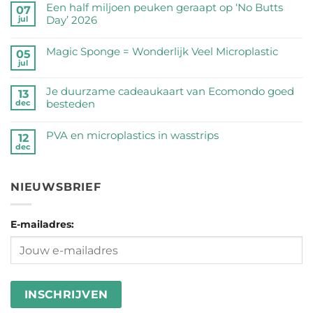
reacties
Een half miljoen peuken geraapt op ‘No Butts
07
op
Day’ 2026
jul
Zijn
Geen
RVS
reacties
Magic Sponge = Wonderlijk Veel Microplastic
05
drinkflessen
op
jul
veilig?
Geen
Een
Wij
reacties
half
Je duurzame cadeaukaart van Ecomondo goed
zetten
op
13
miljoen
besteden
dec
de
Magic
peuken
feiten
Sponge
Geen
geraapt
op
=
reacties
PVA en microplastics in wasstrips
op
12
een
Wonderlijk
op
dec
‘No
Geen
rij
Veel
Je
Butts
reacties
Microplastic
duurzame
Day’
op
cadeaukaart
NIEUWSBRIEF
2026
PVA
van
en
Ecomondo
microplastics
goed
E-mailadres:
in
besteden
wasstrips