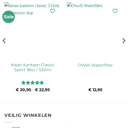
Sale
Klean Kanteen Classic
OWell Waterfilter
Sport 18oz / 532ml
Waardering
€
20,95
-
€
22,95
Prijsklasse:
€
12,95
€ 20,95
5
uit 5
tot
€ 22,95
VEILIG WINKELEN