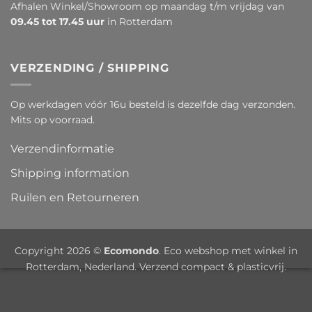
Afhalen Winkel/Showroom op maandag t/m vrijdag van
09.45 tot 17.45 uur
in Rotterdam
VERZENDING / SHIPPING
Op werkdagen vóór 16u besteld is dezelfde dag verzonden.
Mits op voorraad.
Verzendinformatie
Shipping information
Ruilen en Retourneren
Copyright 2026 ©
Ecomondo
. Eco webshop met winkel in
Rotterdam, Nederland. Verzend compact & plasticvrij.