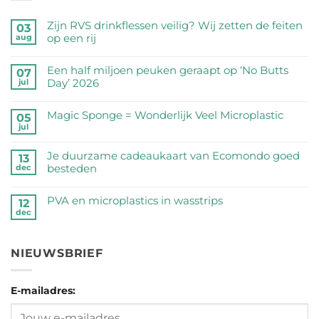
Zijn RVS drinkflessen veilig? Wij zetten de feiten
03
op een rij
aug
Geen
reacties
Een half miljoen peuken geraapt op ‘No Butts
07
op
Day’ 2026
jul
Zijn
Geen
RVS
reacties
Magic Sponge = Wonderlijk Veel Microplastic
05
drinkflessen
op
jul
veilig?
Geen
Een
Wij
reacties
half
Je duurzame cadeaukaart van Ecomondo goed
zetten
op
13
miljoen
besteden
dec
de
Magic
peuken
feiten
Sponge
Geen
geraapt
op
=
reacties
PVA en microplastics in wasstrips
op
12
een
Wonderlijk
op
dec
‘No
Geen
rij
Veel
Je
Butts
reacties
Microplastic
duurzame
Day’
op
cadeaukaart
NIEUWSBRIEF
2026
PVA
van
en
Ecomondo
microplastics
goed
E-mailadres:
in
besteden
wasstrips