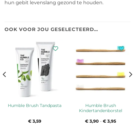
hun gebit levenslang gezond te houden.
OOK VOOR JOU GESELECTEERD…
Humble Brush
Humble Brush Tandpasta
Kindertandenborstel
€
3,59
€
3,90
-
€
3,95
Prijsklas
€ 3,90
tot
€ 3,95