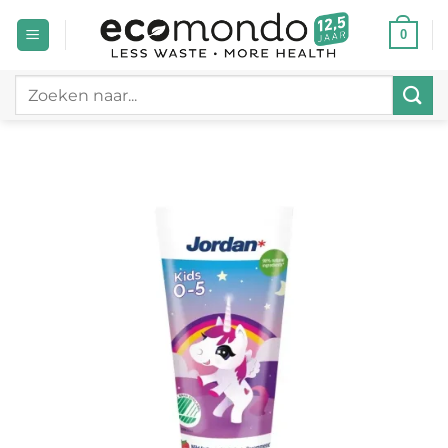
Ga
0
naar
inhoud
Zoeken
naar: