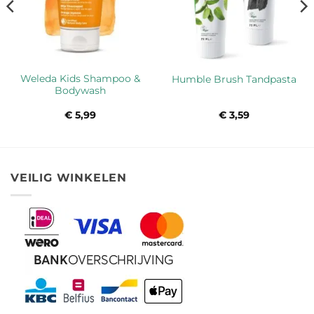
Weleda Kids Shampoo &
Humble Brush Tandpasta
Bodywash
sse:
€
5,99
€
3,59
VEILIG WINKELEN