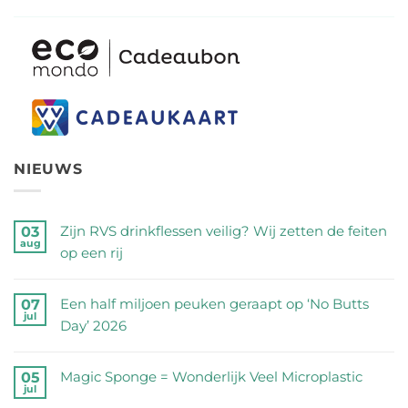
NIEUWS
Zijn RVS drinkflessen veilig? Wij zetten de feiten
03
aug
op een rij
Geen
reacties
Een half miljoen peuken geraapt op ‘No Butts
07
jul
op
Day’ 2026
Zijn
Geen
RVS
reacties
Magic Sponge = Wonderlijk Veel Microplastic
05
drinkflessen
jul
op
Geen