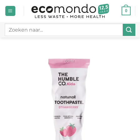
Ga
0
naar
inhoud
Zoeken
naar: