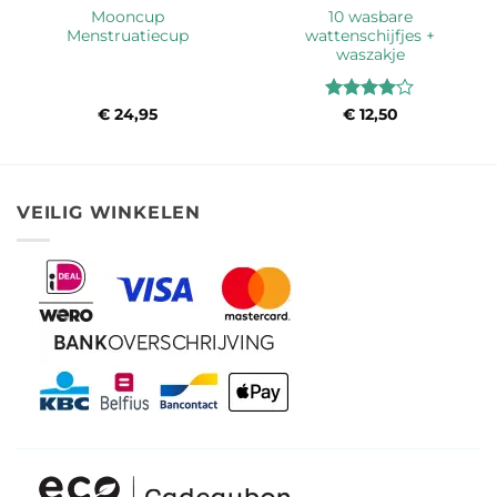
Mooncup
10 wasbare
Menstruatiecup
wattenschijfjes +
waszakje
Waardering
ke
€
24,95
€
12,50
4
uit 5
VEILIG WINKELEN