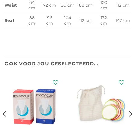
64
100
Waist
72 cm
80 cm
88 cm
112 cm
cm
cm
88
96
104
132
Seat
112 cm
142 cm
cm
cm
cm
cm
OOK VOOR JOU GESELECTEERD…