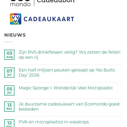
NIEUWS
Zijn RVS drinkflessen veilig? Wij zetten de feiten
03
op een rij
aug
Geen
reacties
Een half miljoen peuken geraapt op ‘No Butts
07
op
Day’ 2026
jul
Zijn
Geen
RVS
reacties
Magic Sponge = Wonderlijk Veel Microplastic
05
drinkflessen
op
jul
veilig?
Geen
Een
Wij
reacties
half
Je duurzame cadeaukaart van Ecomondo goed
zetten
op
13
miljoen
besteden
dec
de
Magic
peuken
feiten
Sponge
Geen
geraapt
op
=
reacties
PVA en microplastics in wasstrips
op
12
een
Wonderlijk
op
dec