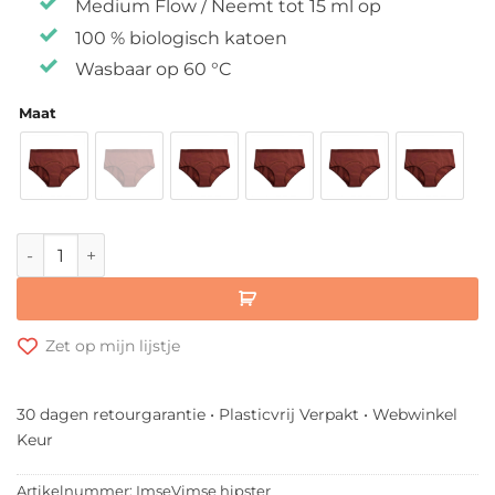
Medium Flow / Neemt tot 15 ml op
100 % biologisch katoen
Wasbaar op 60 °C
Maat
Imse Wasbaar Menstruatieondergoed aantal
Zet op mijn lijstje
30 dagen retourgarantie • Plasticvrij Verpakt • Webwinkel
Keur
Artikelnummer:
ImseVimse hipster