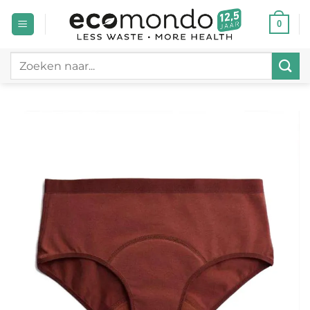
Ga
0
naar
inhoud
Zoeken
naar: