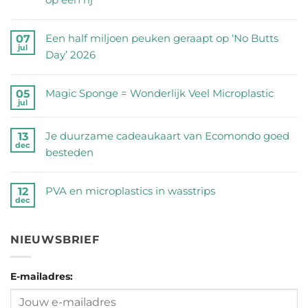
Geen
reacties
Een half miljoen peuken geraapt op ‘No Butts
07
jul
op
Day’ 2026
Zijn
Geen
RVS
reacties
Magic Sponge = Wonderlijk Veel Microplastic
05
drinkflessen
jul
op
Geen
veilig?
Een
reacties
Wij
Je duurzame cadeaukaart van Ecomondo goed
13
half
dec
op
zetten
besteden
miljoen
Magic
de
Geen
peuken
Sponge
feiten
reacties
geraapt
PVA en microplastics in wasstrips
12
=
dec
op
op
op
Geen
Wonderlijk
een
Je
‘No
reacties
Veel
rij
duurzame
NIEUWSBRIEF
Butts
op
Microplastic
cadeaukaart
Day’
PVA
van
2026
E-mailadres:
en
Ecomondo
microplastics
goed