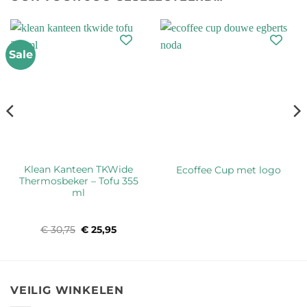
Sale
Klean Kanteen TKWide
Ecoffee Cup met logo
Thermosbeker – Tofu 355
ml
asse:
€
30,75
Oorspronkelijke
€
25,95
Huidige
prijs
prijs
was:
is:
9
€ 30,75.
€ 25,95.
VEILIG WINKELEN