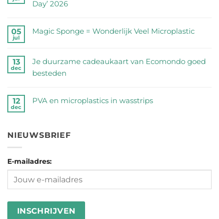
op
Day’ 2026
Zijn
Geen
RVS
reacties
Magic Sponge = Wonderlijk Veel Microplastic
05
drinkflessen
jul
op
Geen
veilig?
Een
reacties
Wij
Je duurzame cadeaukaart van Ecomondo goed
13
half
dec
op
zetten
besteden
miljoen
Magic
de
Geen
peuken
Sponge
feiten
reacties
geraapt
PVA en microplastics in wasstrips
12
=
dec
op
op
op
Geen
Wonderlijk
een
Je
‘No
reacties
Veel
rij
duurzame
NIEUWSBRIEF
Butts
op
Microplastic
cadeaukaart
Day’
PVA
van
2026
E-mailadres:
en
Ecomondo
microplastics
goed
in
besteden
wasstrips