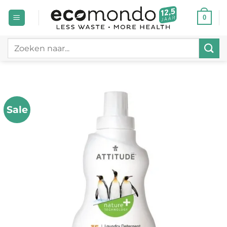
Ga
0
naar
inhoud
Zoeken
naar:
Sale