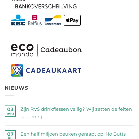
NIEUWS
Zijn RVS drinkflessen veilig? Wij zetten de feiten
03
aug
op een rij
Geen
reacties
Een half miljoen peuken geraapt op ‘No Butts
07
jul