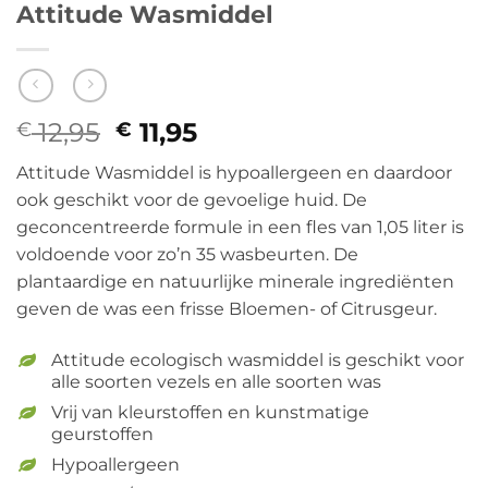
Attitude Wasmiddel
12,95
Oorspronkelijke
11,95
Huidige
€
€
prijs
prijs
Attitude Wasmiddel is hypoallergeen en daardoor
was:
is:
ook geschikt voor de gevoelige huid. De
€ 12,95.
€ 11,95.
geconcentreerde formule in een fles van 1,05 liter is
voldoende voor zo’n 35 wasbeurten. De
plantaardige en natuurlijke minerale ingrediënten
geven de was een frisse Bloemen- of Citrusgeur.
Attitude ecologisch wasmiddel is geschikt voor
alle soorten vezels en alle soorten was
Vrij van kleurstoffen en kunstmatige
geurstoffen
Hypoallergeen